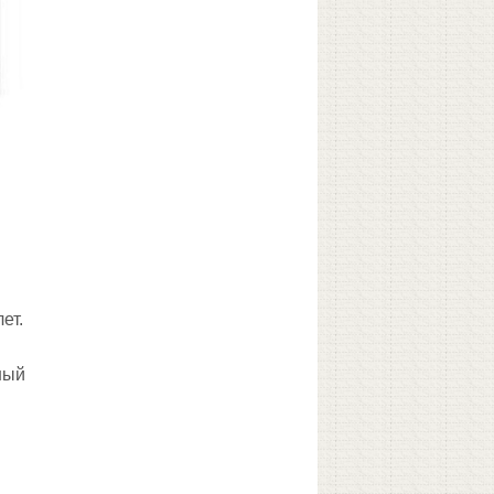
ет.
ный