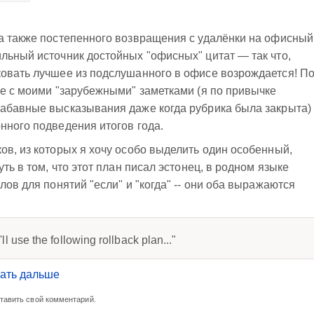
 а также постепенного возвращения с удалёнки на офисный
льный источник достойных "офисных" цитат — так что,
ковать лучшее из подслушанного в офисе возрождается! П
те с моими "зарубежными" заметками (я по привычке
забавные высказывания даже когда рубрика была закрыта)
нного подведения итогов года.
ов, из которых я хочу особо выделить один особенный,
ть в том, что этот план писал эстонец, в родном языке
лов для понятий "если" и "когда" -- они оба выражаются
l use the following rollback plan..."
ать дальше
ставить свой комментарий.