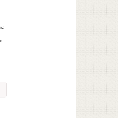
ока
 в