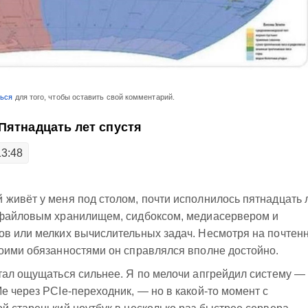
ться
для того, чтобы оставить свой комментарий.
Пятнадцать лет спустя
13:48
й живёт у меня под столом, почти исполнилось пятнадцать л
 файловым хранилищем, сидбоксом, медиасервером и
ов или мелких вычислительных задач. Несмотря на почтен
воими обязанностями он справлялся вполне достойно.
тал ощущаться сильнее. Я по мелочи апгрейдил систему —
e через PCIe-переходник, — но в какой-то момент с