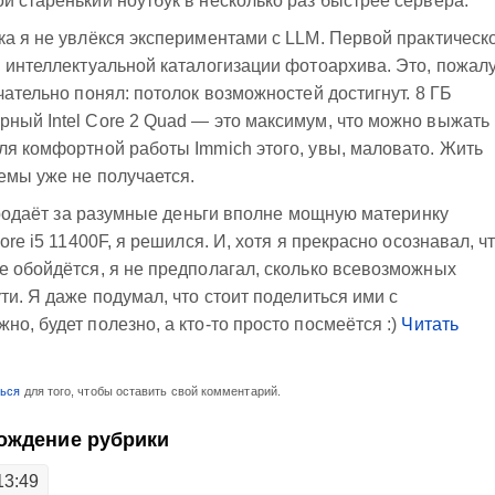
й старенький ноутбук в несколько раз быстрее сервера.
ка я не увлёкся экспериментами с LLM. Первой практическ
я интеллектуальной каталогизации фотоархива. Это, пожалу
чательно понял: потолок возможностей достигнут. 8 ГБ
ный Intel Core 2 Quad — это максимум, что можно выжать 
ля комфортной работы Immich этого, увы, маловато. Жить
емы уже не получается.
 продаёт за разумные деньги вполне мощную материнку
ore i5 11400F, я решился. И, хотя я прекрасно осознавал, ч
е обойдётся, я не предполагал, сколько всевозможных
ти. Я даже подумал, что стоит поделиться ими с
о, будет полезно, а кто-то просто посмеётся :)
Читать
ться
для того, чтобы оставить свой комментарий.
ождение рубрики
13:49