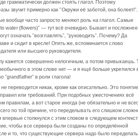
, где грамматически должен стоять глагол. Поэтому
зы звучит примерно как "Окружи её заботой, она болеет!".
ые вообще часто запросто меняют роль на глагол. Самые
"to water (flowers)" — тут всё очевидно. Бывает и посложнее
 могут означать "возглавлять", "руководить". Почему? Да
главе и сидит в кресле! Опять же, вспоминается слово
седателя или высшего руководителя.
лу кажется совершенно нелогичным, а потом привыкаешь. 
необычного в этом слове нет — и я ещё больше укрепился 
о "grandfather" в роли глагола!
 не переводится никак, кроме как описательно. Это поняти
 правил или требований. При подобных ужесточениях всё
 правилам, а вот старое иногда (не обязательно и не всег
всего по той причине, что переделывать его слишком сложн
я впервые столкнулся с этим словом в следующем контекст
ние, чтобы все сервера были созданы по определённой
исле и то, что существующие сервера надо было переделать