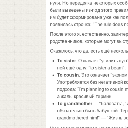
нуля. Но переделка некоторых особ
были выведены из-под этого правил
им будет сформирована уже как по
появилась строчка: "The rule does not
После этого я, естественно, заинте
родственников, которые могут выст
Оказалось, что да, есть ещё нескол
To sister
. Означает "усилить пут
ней ещё одну: "to sister a beam".
To cousin
. Это означает "эконо
Употребляется без негативной к
подхода: "I'm planning to cousin
а жаль, красивый термин.
To grandmother
— "баловать", "и
обязательно быть бабушкой. Тер
grandmothered him!" — "Жизнь вс