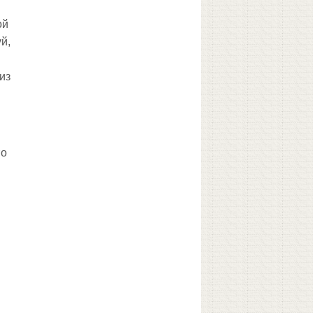
ой
й,
из
то