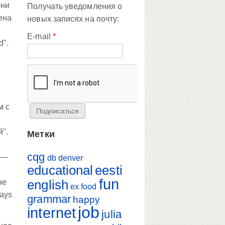
они
Получать уведомления о
ена
новых записях на почту:
E-mail
*
d".
м с
й".
Метки
cqg
я —
db
denver
educational
eesti
fun
english
не
ex
food
ays
grammar
happy
job
internet
julia