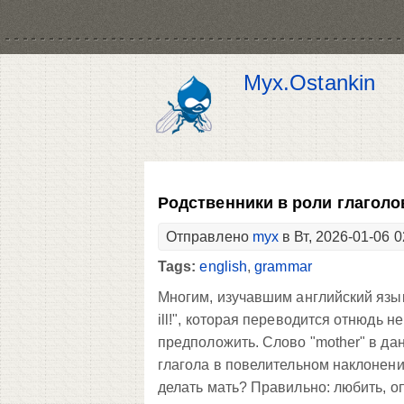
Myx.Ostankin
Родственники в роли глаголов.
Отправлено
myx
в Вт, 2026-01-06 0
Tags:
english
,
grammar
Многим, изучавшим английский язык,
ill!", которая переводится отнюдь н
предположить. Слово "mother" в да
глагола в повелительном наклонении
делать мать? Правильно: любить, оп