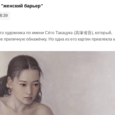
о "женский барьер"
8:39
ого художника по имени Сёго Такацука (高塚省吾), который,
не приличную обнажёнку. Но одна из его картин привлекла 