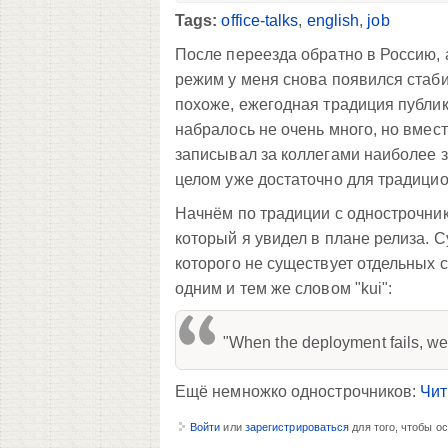
Tags:
office-talks
,
english
,
job
После переезда обратно в Россию,
режим у меня снова появился стаби
похоже, ежегодная традиция публи
набралось не очень много, но вмес
записывал за коллегами наиболее 
целом уже достаточно для традицио
Начнём по традиции с однострочник
который я увидел в плане релиза. Су
которого не существует отдельных с
одним и тем же словом "kui":
"When the deployment fails, we'l
Ещё немножко однострочников:
Чит
Войти
или
зарегистрироваться
для того, чтобы о