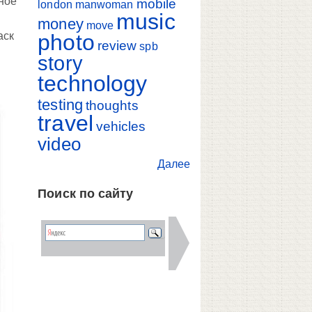
ьное
mobile
london
manwoman
music
о
money
move
photo
аск
review
spb
story
technology
testing
thoughts
travel
vehicles
video
Далее
Поиск по сайту