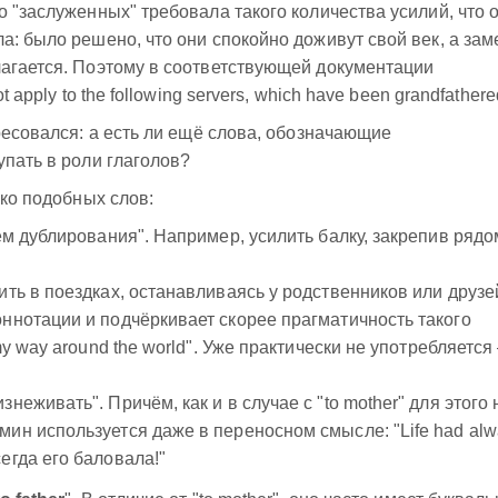
о "заслуженных" требовала такого количества усилий, что 
а: было решено, что они спокойно доживут свой век, а зам
лагается. Поэтому в соответствующей документации
 apply to the following servers, which have been grandfathere
ресовался: а есть ли ещё слова, обозначающие
упать в роли глаголов?
ько подобных слов:
ём дублирования". Например, усилить балку, закрепив рядо
мить в поездках, останавливаясь у родственников или друзе
оннотации и подчёркивает скорее прагматичность такого
 my way around the world". Уже практически не употребляетс
знеживать". Причём, как и в случае с "to mother" для этого 
мин используется даже в переносном смысле: "Life had alw
егда его баловала!"