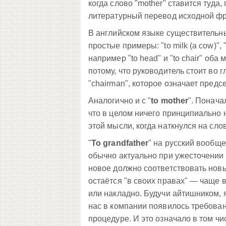
когда слово "mother" ставится туда
литературный перевод исходной фра
В английском языке существительн
простые примеры: "to milk (a cow)", 
например "to head" и "to chair" оба
потому, что руководитель стоит во 
"chairman", которое означает пред
Аналогично и с "
to mother
". Понача
что в целом ничего принципиально 
этой мысли, когда наткнулся на слов
"
To grandfather
" на русский вообще
обычно актуально при ужесточении
новое должно соответствовать новым
остаётся "в своих правах" — чаще 
или накладно. Будучи айтишником, 
нас в компании появилось требова
процедуре. И это означало в том ч