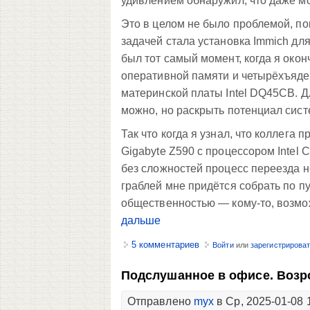
удивлением обнаружил, что даже мо
Это в целом не было проблемой, по
задачей стала установка Immich дл
был тот самый момент, когда я окон
оперативной памяти и четырёхъядер
материнской платы Intel DQ45CB. Д
можно, но раскрыть потенциал сист
Так что когда я узнал, что коллега
Gigabyte Z590 с процессором Intel C
без сложностей процесс переезда н
граблей мне придётся собрать по пу
общественностью — кому-то, возможн
дальше
5 комментариев
Войти
или
зарегистрирова
Подслушанное в офисе. Возр
Отправлено
myx
в Ср, 2025-01-08 