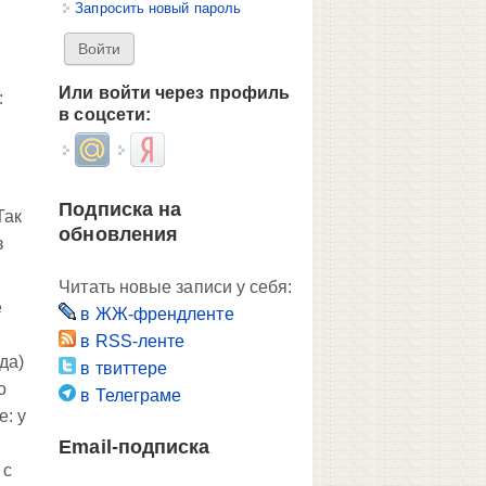
Запросить новый пароль
Или войти через профиль
:
в соцсети:
Login with Mail.ru
Login with Яндекс
Подписка на
Так
обновления
в
Читать новые записи у себя:
е
в ЖЖ-френдленте
в RSS-ленте
да)
в твиттере
о
в Телеграме
е: у
Email-подписка
 с