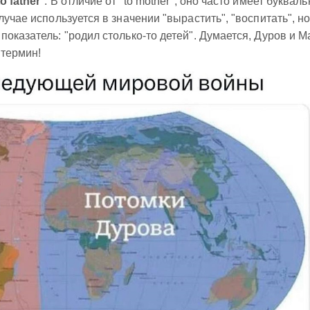
to father
". В отличие от "to mother", оно часто имеет буквал
лучае используется в значении "вырастить", "воспитать", н
оказатель: "родил столько-то детей". Думается, Дуров и М
 термин!