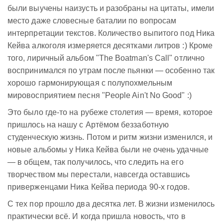
были выучены наизусть и разобраны на цитаты, имели
место даже словесные баталии по вопросам
интерпретации текстов. Количество выпитого под Ника
Кейва алкоголя измеряется десятками литров :) Кроме
того, лиричный альбом "The Boatman's Call" отлично
воспринимался по утрам после пьянки — особенно так
хорошо гармонирующая с полупохмельным
мировосприятием песня "People Ain't No Good" :)
Это было где-то на рубеже столетия — время, которое
пришлось на нашу с Артёмом беззаботную
студенческую жизнь. Потом и ритм жизни изменился, и
новые альбомы у Ника Кейва были не очень удачные
— в общем, так получилось, что следить на его
творчеством мы перестали, навсегда оставшись
приверженцами Ника Кейва периода 90-х годов.
С тех пор прошло два десятка лет. В жизни изменилось
практически всё. И когда пришла новость, что в