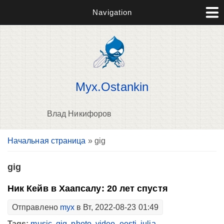
Navigation
Myx.Ostankin
Влад Никифоров
Вы здесь
Начальная страница
» gig
В
д
п
gig
Ник Кейв в Хаапсалу: 20 лет спустя
Отправлено
myx
в Вт, 2022-08-23 01:49
Tags:
music
,
gig
,
photo
,
video
,
eesti
,
julia