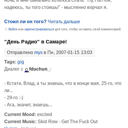
ночь, и мне банально хотелось спать. "Ну, Паттон,
надеюсь, ты того стоишь!" - мысленно ворчал я.
Стоил ли он того?
Читать дальше
Войти
или
зарегистрироваться
для того, чтобы оставить свой комментарий.
"День Радио" в Самаре!
Отправлено
myx
в Пн, 2007-01-15 13:03
Tags:
gig
Диалог с
fduchun_
:
- Кстати, Влад, а ты знаешь, что в конце мая, 25-го, что
ли...
- 29-го :-)
- Ага, значит, знаешь...
Current Mood:
excited
Current Music:
Skid Row - Get The Fuck Out