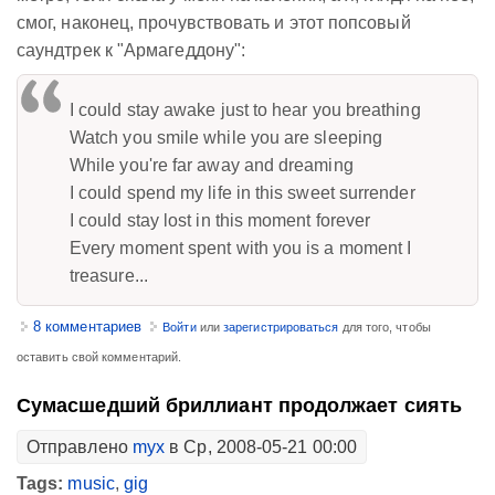
смог, наконец, прочувствовать и этот попсовый
саундтрек к "Армагеддону":
I could stay awake just to hear you breathing
Watch you smile while you are sleeping
While you're far away and dreaming
I could spend my life in this sweet surrender
I could stay lost in this moment forever
Every moment spent with you is a moment I
treasure...
8 комментариев
Войти
или
зарегистрироваться
для того, чтобы
оставить свой комментарий.
Сумасшедший бриллиант продолжает сиять
Отправлено
myx
в Ср, 2008-05-21 00:00
Tags:
music
,
gig