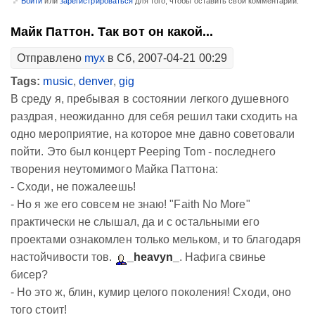
Войти
или
зарегистрироваться
для того, чтобы оставить свой комментарий.
Майк Паттон. Так вот он какой...
Отправлено
myx
в Сб, 2007-04-21 00:29
Tags:
music
,
denver
,
gig
В среду я, пребывая в состоянии легкого душевного
раздрая, неожиданно для себя решил таки сходить на
одно мероприятие, на которое мне давно советовали
пойти. Это был концерт Peeping Tom - последнего
творения неутомимого Майка Паттона:
- Сходи, не пожалеешь!
- Но я же его совсем не знаю! "Faith No More"
практически не слышал, да и с остальными его
проектами ознакомлен только мельком, и то благодаря
настойчивости тов.
_heavyn_
. Нафига свинье
бисер?
- Но это ж, блин, кумир целого поколения! Сходи, оно
того стоит!