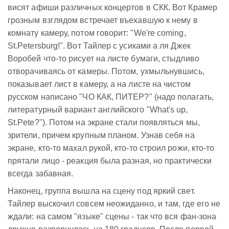
висят афиши различных концертов в СКК. Вот Крамер
грозным взглядом встречает въехавшую к нему в
комнату камеру, потом говорит: "We're coming,
St.Petersburg!". Вот Тайлер с усиками а ля Джек
Воробей что-то рисует на листе бумаги, стыдливо
отворачиваясь от камеры. Потом, ухмыльнувшись,
показывает лист в камеру, а на листе на чистом
русском написано "ЧО КАК, ПИТЕР?" (надо полагать,
литературный вариант английского "What's up,
St.Pete?"). Потом на экране стали появляться мы,
зрители, причем крупным планом. Узнав себя на
экране, кто-то махал рукой, кто-то строил рожи, кто-то
прятали лицо - реакция была разная, но практически
всегда забавная.
Наконец, группа вышла на сцену под яркий свет.
Тайлер выскочил совсем неожиданно, и там, где его не
ждали: на самом "языке" сцены - так что вся фан-зона