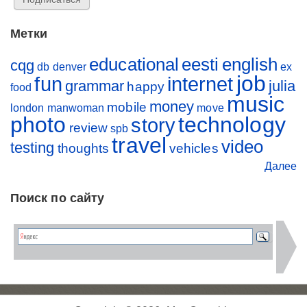
Метки
educational
eesti
english
cqg
db
denver
ex
job
fun
internet
grammar
julia
happy
food
music
money
mobile
london
manwoman
move
photo
technology
story
review
spb
travel
video
testing
thoughts
vehicles
Далее
Поиск по сайту