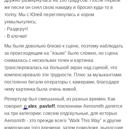
дружно развернулась на 180 градусов. После первой
же песни он снял свою накидку и бросил куда-то в
толпу. Мы с Юлей переглянулись и хором
ухмыльнулись:
- Раздерут!
- В клочки!
Мы были довольно близко к сцене, поэтому наблюдать
за происходящим на "языке" было сложно, но сцена
снималась с нескольких точек и картинка
транслировалась на большой экран над сценой, что
компенсировало эти трудности. Плюс за музыкантами
постоянно бегали операторы с камерами, благодаря
чему картинка была очень живой.
Репертуар был смешанный, из разных времен. Как
говорил
alex_pavloff
, поклонники Aerosmith делятся
на три категории: совсем олдскульные, для которых
Aerosmith - это прежде всего "Walk This Way" и другие
композиции того времени, затем помоложе, выросшие