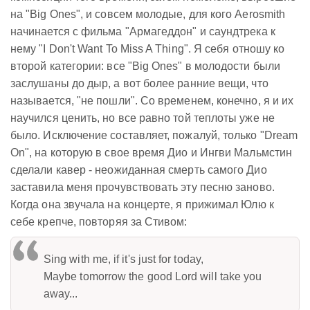
на "Big Ones", и совсем молодые, для кого Aerosmith
начинается с фильма "Армагеддон" и саундтрека к
нему "I Don't Want To Miss A Thing". Я себя отношу ко
второй категории: все "Big Ones" в молодости были
заслушаны до дыр, а вот более ранние вещи, что
называется, "не пошли". Со временем, конечно, я и их
научился ценить, но все равно той теплоты уже не
было. Исключение составляет, пожалуй, только "Dream
On", на которую в свое время Дио и Ингви Мальмстин
сделали кавер - неожиданная смерть самого Дио
заставила меня прочувствовать эту песню заново.
Когда она звучала на концерте, я прижимал Юлю к
себе крепче, повторяя за Стивом:
Sing with me, if it's just for today,
Maybe tomorrow the good Lord will take you
away...