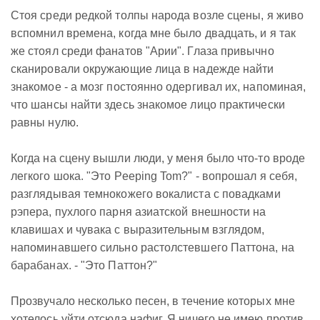
Стоя среди редкой толпы народа возле сцены, я живо
вспомнил времена, когда мне было двадцать, и я так
же стоял среди фанатов "Арии". Глаза привычно
сканировали окружающие лица в надежде найти
знакомое - а мозг постоянно одергивал их, напоминая,
что шансы найти здесь знакомое лицо практически
равны нулю.
Когда на сцену вышли люди, у меня было что-то вроде
легкого шока. "Это Peeping Tom?" - вопрошал я себя,
разглядывая темнокожего вокалиста с повадками
рэпера, пухлого парня азиатской внешности на
клавишах и чувака с выразительным взглядом,
напоминавшего сильно растолстевшего Паттона, на
барабанах. - "Это Паттон?"
Прозвучало несколько песен, в течение которых мне
хотелось уйти отсюда нафиг. Я ничего не имею против