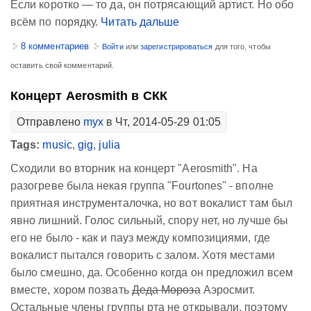
Если коротко — то да, он потрясающий артист. Но обо
всём по порядку.
Читать дальше
8 комментариев
Войти
или
зарегистрироваться
для того, чтобы
оставить свой комментарий.
Концерт Aerosmith в СКК
Отправлено
myx
в Чт, 2014-05-29 01:05
Tags:
music
,
gig
,
julia
Сходили во вторник на концерт "Aerosmith". На
разогреве была некая группа "Fourtones" - вполне
приятная инструменталочка, но вот вокалист там был
явно лишний. Голос сильный, спору нет, но лучше бы
его не было - как и пауз между композициями, где
вокалист пытался говорить с залом. Хотя местами
было смешно, да. Особенно когда он предложил всем
вместе, хором позвать
Деда Мороза
Аэросмит.
Остальные члены группы рта не открывали, поэтому