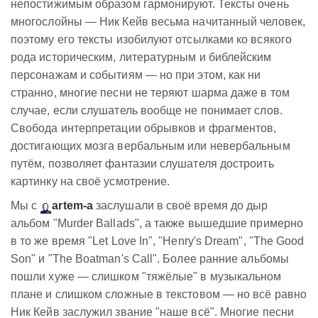
непостижимым образом гармонируют. Тексты очень
многослойны — Ник Кейв весьма начитанный человек,
поэтому его тексты изобилуют отсылками ко всякого
рода историческим, литературным и библейским
персонажам и событиям — но при этом, как ни
странно, многие песни не теряют шарма даже в том
случае, если слушатель вообще не понимает слов.
Свобода интерпретации обрывков и фрагментов,
достигающих мозга вербальным или невербальным
путём, позволяет фантазии слушателя достроить
картинку на своё усмотрение.
Мы с
artem-a
заслушали в своё время до дыр
альбом "Murder Ballads", а также вышедшие примерно
в то же время "Let Love In", "Henry's Dream", "The Good
Son" и "The Boatman's Call". Более ранние альбомы
пошли хуже — слишком "тяжёлые" в музыкальном
плане и слишком сложные в текстовом — но всё равно
Ник Кейв заслужил звание "наше всё". Многие песни