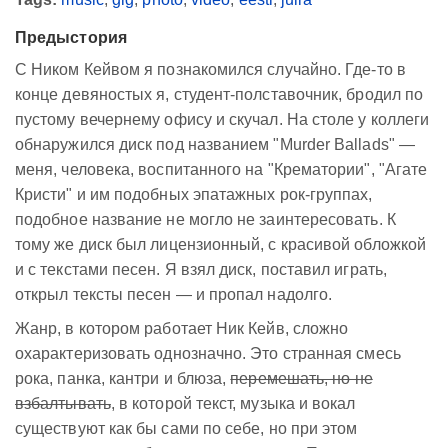
Предыстория
C Ником Кейвом я познакомился случайно. Где-то в
конце девяностых я, студент-полставочник, бродил по
пустому вечернему офису и скучал. На столе у коллеги
обнаружился диск под названием "Murder Ballads" —
меня, человека, воспитанного на "Крематории", "Агате
Кристи" и им подобных эпатажных рок-группах,
подобное название не могло не заинтересовать. К
тому же диск был лицензионный, с красивой обложкой
и с текстами песен. Я взял диск, поставил играть,
открыл тексты песен — и пропал надолго.
Жанр, в котором работает Ник Кейв, сложно
охарактеризовать однозначно. Это странная смесь
рока, панка, кантри и блюза,
перемешать, но не
взбалтывать
, в которой текст, музыка и вокал
существуют как бы сами по себе, но при этом