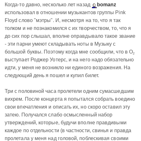
Когда-то давно, несколько лет назад
bomanz
использовал в отношении музыкантов группы Pink
Floyd слово "мэтры". И, несмотря на то, что я так
толком и не познакомился с их творчеством, то, что я
до сих пор слышал, вполне оправдывало такое звание
- эти парни умеют складывать ноты в Музыку с
большой буквы. Поэтому когда мне сообщили, что в O
2
выступает Роджер Уотерс, и на него надо обязательно
идти, у меня не возникло ни единого возражения. На
следующий день я пошел и купил билет.
Три с половиной часа пролетели одним сумасшедшим
вихрем. После концерта я попытался собрать воедино
свои впечатления и описать их, но скоро оставил эту
затею. Получался слабо осмысленный набор
утверждений, которые, будучи вполне правдивыми
каждое по отдельности (в частности, свинья и правда
пролетала у меня над головой, поблескивая своими