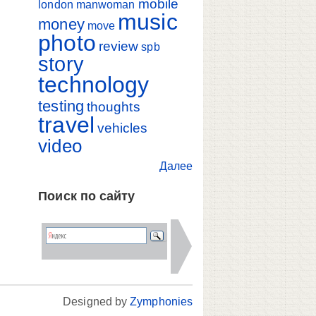
mobile
london
manwoman
music
money
move
photo
review
spb
story
technology
testing
thoughts
travel
vehicles
video
Далее
Поиск по сайту
Designed by
Zymphonies