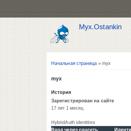
Myx.Ostankin
Вы здесь
Начальная страница
» myx
myx
История
Зарегистрирован на сайте
17 лет 1 месяц
HybridAuth identities
Вход через соцсеть
Идент