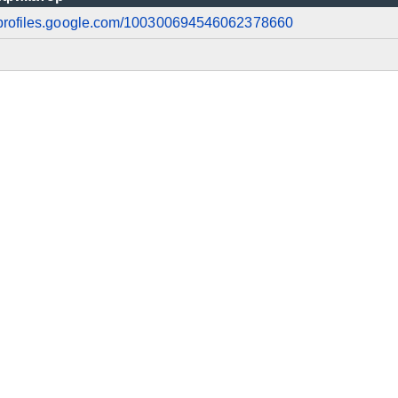
//profiles.google.com/100300694546062378660