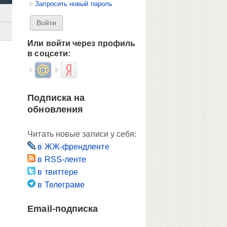
Запросить новый пароль
Или войти через профиль
в соцсети:
Login with Mail.ru
Login with Яндекс
Подписка на
обновления
Читать новые записи у себя:
в ЖЖ-френдленте
в RSS-ленте
в твиттере
в Телеграме
Email-подписка