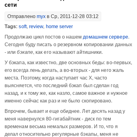
сети
Отправлено
myx
в Ср, 2011-12-28 03:12
Tags:
soft
,
review
,
home server
Продолжаю цикл постов о нашем
домашнем сервере
.
Сегодня буду писать о резервном копировании данных
- или
бэкапе
, как его называют айтишники.
У бэкапа, как известно, две основных беды: во-первых,
его всегда лень делать, а во-вторых - для него жаль
места. Поэтому, когда наступает час X, часто
выясняется, что последний бэкап был сделан год
назад, и к тому же, как назло, самое важное и нужное
именно сейчас как раз и не было скопировано.
Впрочем, бывает и еще обиднее. Лет десять назад у
меня навернулся 80-гигабайтник - диск по тем
временам весьма немалых размеров. И то, что я
делал относительно регулярные бэкапы, меня не