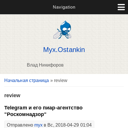
Navigation
Myx.Ostankin
Влад Никифоров
Вы здесь
Начальная страница
» review
В
д
п
review
Telegram и его пиар-агентство
"Роскомнадзор"
Отправлено
myx
в Вс, 2018-04-29 01:04