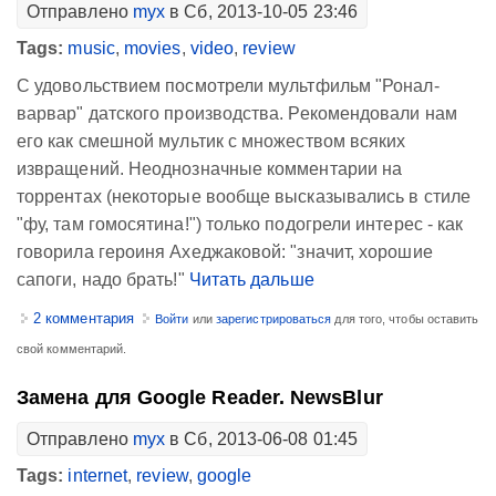
Отправлено
myx
в Сб, 2013-10-05 23:46
Tags:
music
,
movies
,
video
,
review
С удовольствием посмотрели мультфильм "Ронал-
варвар" датского производства. Рекомендовали нам
его как смешной мультик с множеством всяких
извращений. Неоднозначные комментарии на
торрентах (некоторые вообще высказывались в стиле
"фу, там гомосятина!") только подогрели интерес - как
говорила героиня Ахеджаковой: "значит, хорошие
сапоги, надо брать!"
Читать дальше
2 комментария
Войти
или
зарегистрироваться
для того, чтобы оставить
свой комментарий.
Замена для Google Reader. NewsBlur
Отправлено
myx
в Сб, 2013-06-08 01:45
Tags:
internet
,
review
,
google