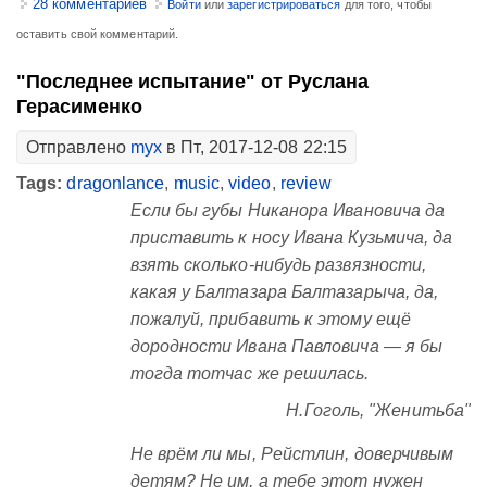
28 комментариев
Войти
или
зарегистрироваться
для того, чтобы
оставить свой комментарий.
"Последнее испытание" от Руслана
Герасименко
Отправлено
myx
в Пт, 2017-12-08 22:15
Tags:
dragonlance
,
music
,
video
,
review
Если бы губы Никанора Ивановича да
приставить к носу Ивана Кузьмича, да
взять сколько-нибудь развязности,
какая у Балтазара Балтазарыча, да,
пожалуй, прибавить к этому ещё
дородности Ивана Павловича — я бы
тогда тотчас же решилась.
Н.Гоголь, "Женитьба"
Не врём ли мы, Рейстлин, доверчивым
детям? Не им, а тебе этот нужен