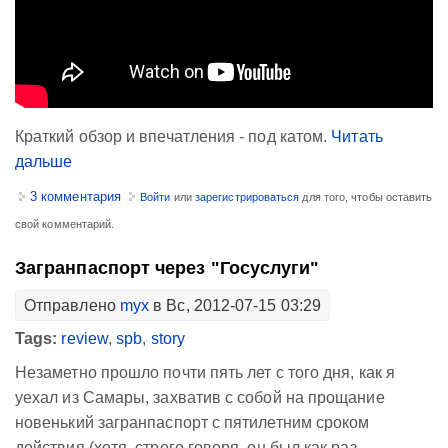
Краткий обзор и впечатления - под катом.
Читать
дальше
3 комментария
Войти
или
зарегистрироваться
для того, чтобы оставить
свой комментарий.
Загранпаспорт через "Госуслуги"
Отправлено
myx
в Вс, 2012-07-15 03:29
Tags:
review
,
spb
,
story
Незаметно прошло почти пять лет с того дня, как я
уехал из Самары, захватив с собой на прощание
новенький загранпаспорт с пятилетним сроком
действия (хотя, строго говоря, он был как раз