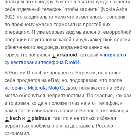
пальцем по слайдеру. В итоге я был вынужден завести
себе отдельный телефон "чтобы звонить" (Nokia Asha
302), но кардинально мало что изменилось - сонерик
по-прежнему ужасно тормозил на простейших
операциях. Я уже всерьез задумывался о геморройной
операции по установке какой-нибудь хакерской версии
облегченного андроида, когда неожиданно на
горизонте появился
arkanoid
, который
упомянул о
существовании телефона Droid4
.
В России Droid4 не продается. Впрочем, он вполне
себе продается на eBay, но, подозреваю, что после
истории с Motorola Moto G
, даже покупка его на eBay
могла обернуться неприятностями. По счастью, как раз
в то время, когда я положил глаз на этот телефон, к
нам в гости собирались новоиспеченные американцы
ksch
и
piafraus
, так что я не только избежал
вероятных проблем, но и на доставке в Россию
сэкономил.