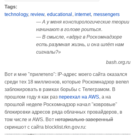
Tags:
technology
,
review
,
educational
,
internet
,
messengers
— А у меня конспирологические теории
начинают в голове роиться.
— В смысле, «вдруг в Роскомнадзоре
есть разумная жизнь, и она шлёт нам
сигналы?»
bash.org.ru
Вот и мне "прилетело": IP-адрес моего сайта оказался
среди тех 18 миллионов, которые Роскомнадзор велел
заблокировать в рамках борьбы с Телеграмом. В
прошлом году я как раз
переехал на AWS
, а на
прошлой неделе Роскомнадзор начал "ковровые"
блокировки адресов ряда облачных провайдеров, в
том числе и AWS. Вот
нотариально заверенный
скриншот с сайта blocklist.rkn.gov.ru: