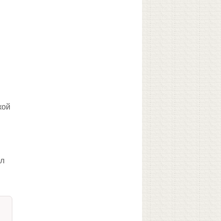
кой
и
ал