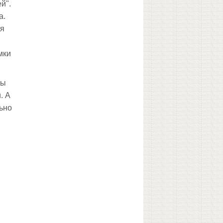
й".
а.
ня
мки
ны
. А
ьно