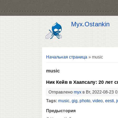
Myx.Ostankin
Вы здесь
Начальная страница
» music
music
Ник Кейв в Хаапсалу: 20 лет 
Отправлено
myx
в Вт, 2022-08-23 0
Tags:
music
,
gig
,
photo
,
video
,
eesti
,
j
Предыстория