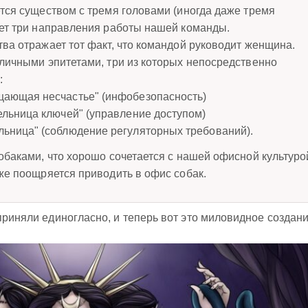
ется существом с тремя головами (иногда даже тремя
ует три направления работы нашей команды.
ва отражает тот факт, что командой руководит женщина.
зличными эпитетами, три из которых непосредственно
:
щающая несчастье" (инфобезопасность)
ельница ключей" (управление доступом)
ьница" (соблюдение регуляторных требований).
обаками, что хорошо сочетается с нашей офисной культуро
же поощряется приводить в офис собак.
 приняли единогласно, и теперь вот это миловидное создан