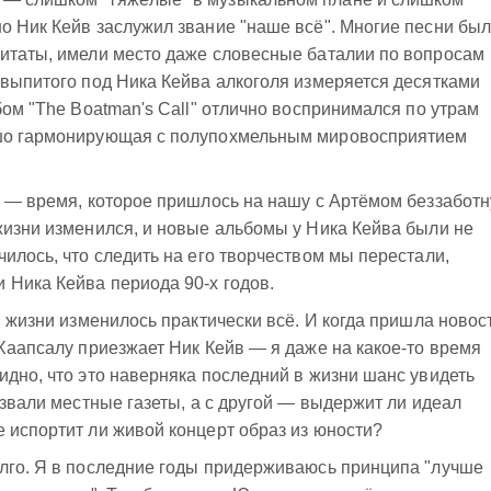
о Ник Кейв заслужил звание "наше всё". Многие песни бы
цитаты, имели место даже словесные баталии по вопросам
 выпитого под Ника Кейва алкоголя измеряется десятками
бом "The Boatman's Call" отлично воспринимался по утрам
ошо гармонирующая с полупохмельным мировосприятием
я — время, которое пришлось на нашу с Артёмом беззабот
жизни изменился, и новые альбомы у Ника Кейва были не
чилось, что следить на его творчеством мы перестали,
 Ника Кейва периода 90-х годов.
В жизни изменилось практически всё. И когда пришла новост
 Хаапсалу приезжает Ник Кейв — я даже на какое-то время
идно, что это наверняка последний в жизни шанс увидеть
азвали местные газеты, а с другой — выдержит ли идеал
 испортит ли живой концерт образ из юности?
олго. Я в последние годы придерживаюсь принципа "лучше