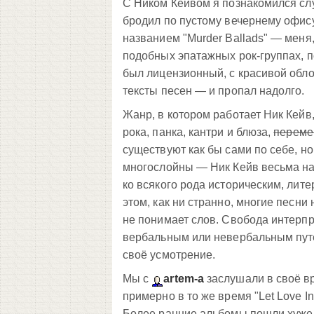
C Ником Кейвом я познакомился случ
бродил по пустому вечернему офису
названием "Murder Ballads" — меня,
подобных эпатажных рок-группах, п
был лицензионный, с красивой облож
тексты песен — и пропал надолго.
Жанр, в котором работает Ник Кейв
рока, панка, кантри и блюза,
переме
существуют как бы сами по себе, н
многослойны — Ник Кейв весьма на
ко всякого рода историческим, ли
этом, как ни странно, многие песн
не понимает слов. Свобода интерп
вербальным или невербальным путё
своё усмотрение.
Мы с
artem-a
заслушали в своё вр
примерно в то же время "Let Love In
Более ранние альбомы пошли хуже