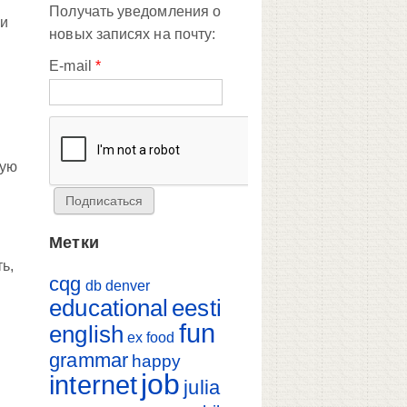
Получать уведомления о
ли
новых записях на почту:
E-mail
*
ную
Метки
ь,
cqg
db
denver
educational
eesti
fun
english
ex
food
grammar
happy
job
internet
julia