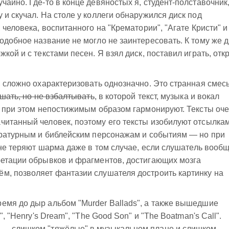
айно. Где-то в конце девяностых я, студент-полставочник
 и скучал. На столе у коллеги обнаружился диск под
 человека, воспитанного на "Крематории", "Агате Кристи" и
одобное название не могло не заинтересовать. К тому же д
кой и с текстами песен. Я взял диск, поставил играть, отк
, сложно охарактеризовать однозначно. Это странная смес
шать, но не взбалтывать
, в которой текст, музыка и вокал
о при этом непостижимым образом гармонируют. Тексты оч
читанный человек, поэтому его тексты изобилуют отсылка
тературным и библейским персонажам и событиям — но при
и не теряют шарма даже в том случае, если слушатель вооб
ретации обрывков и фрагментов, достигающих мозга
м, позволяет фантазии слушателя достроить картинку на
емя до дыр альбом "Murder Ballads", а также вышедшие
", "Henry's Dream", "The Good Son" и "The Boatman's Call".
 — слишком "тяжёлые" в музыкальном плане и слишком