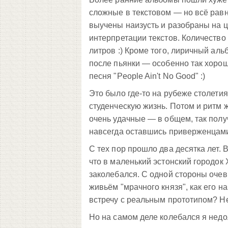
сложные в текстовом — но всё равн
выучены наизусть и разобраны на 
интерпретации текстов. Количество
литров :) Кроме того, лиричный аль
после пьянки — особенно так хор
песня "People Ain't No Good" :)
Это было где-то на рубеже столети
студенческую жизнь. Потом и ритм 
очень удачные — в общем, так полу
навсегда оставшись приверженцами
С тех пор прошло два десятка лет. 
что в маленький эстонский городок
заколебался. С одной стороны очев
живьём "мрачного князя", как его н
встречу с реальным прототипом? Не
Но на самом деле колебался я нед