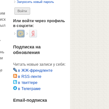
,
Запросить новый пароль
 им
иск
Или войти через профиль
рыл
в соцсети:
Login with Mail.ru
Login with Яндекс
ь
Подписка на
ень
обновления
ми
Читать новые записи у себя:
ще
в ЖЖ-френдленте
в RSS-ленте
в твиттере
в Телеграме
Email-подписка