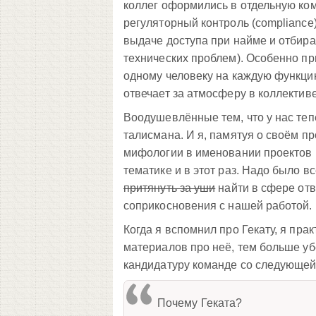
коллег оформились в отдельную кома
регуляторный контроль (compliance
выдаче доступа при найме и отбира
технических проблем). Особенно при
одному человеку на каждую функцию
отвечает за атмосферу в коллекти
Воодушевлённые тем, что у нас теп
талисмана. И я, памятуя о своём п
мифологии в именовании проектов 
тематике и в этот раз. Надо было в
притянуть за уши
найти в сфере отв
соприкосновения с нашей работой.
Когда я вспомнил про Гекату, я прак
материалов про неё, тем больше убе
кандидатуру команде со следующей
Почему Геката?