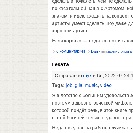
сделать и пожалеть, чем не сделать
по касательной наша с Артёмом "ке
знаком, и идею сходить на концерт 
артисты умеют сделать шоу даже дл
хороший артист.
Если коротко — то да, он потрясающ
8 комментариев
Войти
или
зарегистрирова
Геката
Отправлено
myx
в Вс, 2022-07-24 
Tags:
job
,
glia
,
music
,
video
Я в детстве с большим удовольстви
поэтому в древнегреческой мифолог
которой пойдёт речь, в этой книге 
с этой богиней только недавно, пр
Недавно у нас на работе случилась 