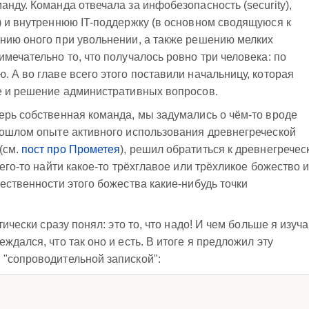
нду. Команда отвечала за инфобезопасность (security),
) и внутреннюю IT-поддержку (в основном сводящуюся к
нию оного при увольнении, а также решению мелких
мечательно то, что получалось ровно три человека: по
. А во главе всего этого поставили начальницу, которая
ве и решение административных вопросов.
ерь собственная команда, мы задумались о чём-то вроде
рошлом опыте активного использования древнегреческой
(см.
пост про Прометея
), решил обратиться к древнегречес
сего-то найти какое-то трёхглавое или трёхликое божество 
ественности этого божества какие-нибудь точки
тически сразу понял: это то, что надо! И чем больше я изуч
ждался, что так оно и есть. В итоге я предложил эту
 "сопроводительной запиской":