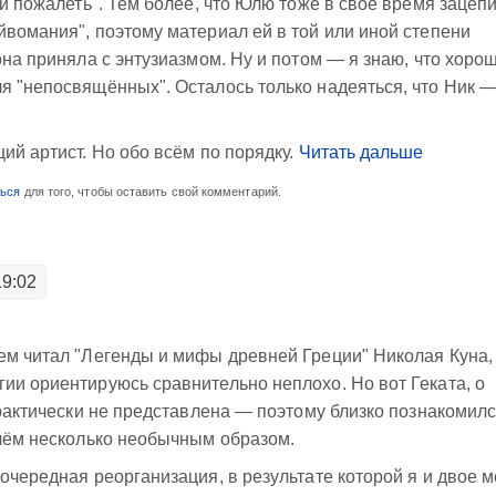
 и пожалеть". Тем более, что Юлю тоже в своё время зацеп
йвомания", поэтому материал ей в той или иной степени
она приняла с энтузиазмом. Ну и потом — я знаю, что хоро
я "непосвящённых". Осталось только надеяться, что Ник 
ий артист. Но обо всём по порядку.
Читать дальше
ться
для того, чтобы оставить свой комментарий.
19:02
ем читал "Легенды и мифы древней Греции" Николая Куна,
ии ориентируюсь сравнительно неплохо. Но вот Геката, о
практически не представлена — поэтому близко познакомилс
ичём несколько необычным образом.
очередная реорганизация, в результате которой я и двое 