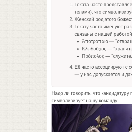
Геката часто представля
телами), что символизир
Женский род этого божест
Гекату часто именуют ра
связаны с нашей работой
Ἀποτρόπαια — "отвра
Κλειδοῦχος — "хранит
Πρόπολος — "служител
Её часто ассоциируют с с
— у нас допускается и да
Надо ли говорить, что кандидатуру
символизирует нашу команду: