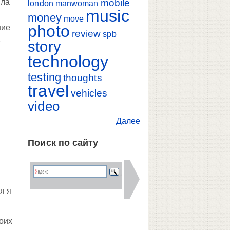
mobile
ила
london
manwoman
music
money
move
photo
шие
review
spb
—
story
technology
testing
thoughts
travel
vehicles
video
Далее
Поиск по сайту
я я
моих