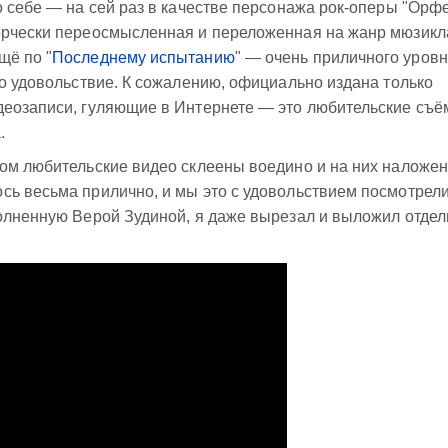
о себе — на сей раз в качестве персонажа рок-оперы "Орфе
орчески переосмысленная и переложенная на жанр мюзикл
щё по "
Последнему испытанию
" — очень приличного уров
но удовольствие. К сожалению, официально издана только
деозаписи, гуляющие в Интернете — это любительские съё
.
ором любительские видео склеены воедино и на них наложе
ь весьма прилично, и мы это с удовольствием посмотрели
полненную Верой Зудиной, я даже вырезал и выложил отдел