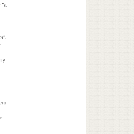
 "а
т"
.
у
л у
его
не