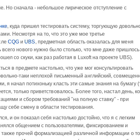
е. Но сначала - небольшое лирическое отступление с
нке
, куда пришел тестировать систему, торгующую довольн
и. Несмотря на то, что это уже мое третье
сле
CQG
и
UBS
, предметная область оказалась для меня
ь всего нового нужно было столько, что мне даже пришлось
пошел со скуки, как раз работая в Luxoft на проекте UBS).
ться в предмете настолько, что уже мог консультировать
 довольно-таки неплохой письменный английский, совмещен
, я начал потихоньку класть эти самые знания на бумагу (т
ется, только приветствовалось. Более того, настал день, к
циями и сбором требований "на полную ставку" - при
ащу себе смену в области тестирования.
ся, и он показал себя настолько достойно, что я с легким
занялся общением с пользователями, фиксированием и
а также прочей формализацией различной информации о то