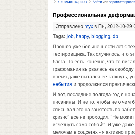
7 комментариев
Войти
или
зарегистрирова
Профессиональная деформац
Отправлено
myx
в Пн, 2012-10-29 
Tags:
job
,
happy
,
blogging
,
db
Прошло уже больше шести лет с тех
тестировщика. Так случилось, что 
блога. То есть, конечно, что-то писа
графомания вырвалась на свободу и
время даже пытался ее заткнуть, у
небытия
и продолжился практически
И вот, последние полгода-год я нач
писанины. И не то, чтобы не о чем 
списывал это на занятость по работ
кризис" все не проходил. "Не может 
исчезнуть сама собой!". Я уже даже
мелочам в соцсетях - я активно при