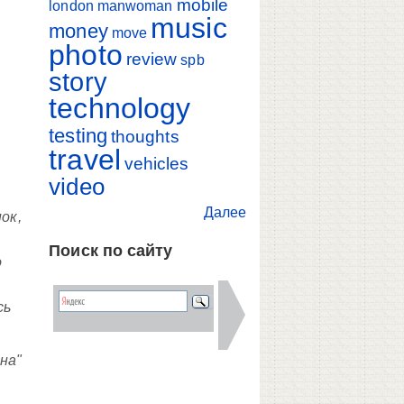
mobile
london
manwoman
music
money
move
photo
review
spb
story
technology
testing
thoughts
travel
vehicles
video
Далее
ок,
Поиск по сайту
о
сь
на"