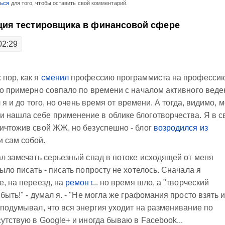
ться
для того, чтобы оставить свой комментарий.
ия тестировщика в финансовой сфере
02:29
 пор, как я
сменил
профессию программиста на професси
это примерно совпало по времени с началом активного вед
л я и до того, но очень время от времени. А тогда, видимо, 
 нашла себе применение в облике блоготворчества. Я в с
ничтожив свой ЖЖ, но безуспешно - блог
возродился из
 сам собой.
ал замечать серьезный спад в потоке исходящей от меня
было писать - писать попросту не хотелось. Сначала я
е, на переезд, на
ремонт
... но время шло, а "творческий
быть!" - думал я. - "Не могла же графомания просто взять 
 подумывал, что вся энергия уходит на разменивание по
сутствую в Google+ и иногда бываю в Facebook...