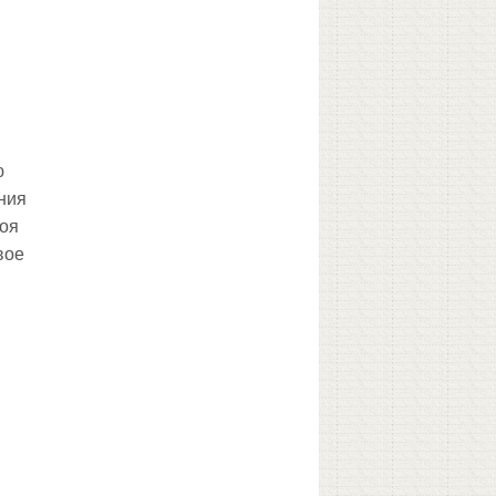
ю
ения
моя
вое
и