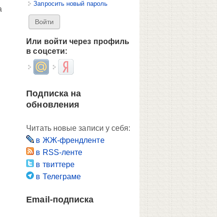
Запросить новый пароль
а
Или войти через профиль
в соцсети:
Login with Mail.ru
Login with Яндекс
Подписка на
обновления
Читать новые записи у себя:
в ЖЖ-френдленте
в RSS-ленте
в твиттере
в Телеграме
Email-подписка