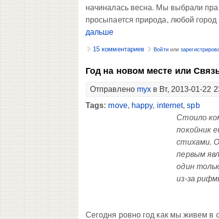
начиналась весна. Мы выбрали прав
просыпается природа, любой город 
дальше
15 комментариев
Войти
или
зарегистриров
Год на новом месте или Связ
Отправлено
myx
в Вт, 2013-01-22 2
Tags:
move
,
happy
,
internet
,
spb
Стоило ком
покойник е
стихами. О
первым явл
один тольк
из-за рифм
Сегодня ровно год как мы живем в