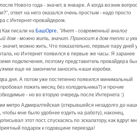
осле Нового года - значит, в январе. А когда возник вопрос
?", ответ на него оказался очень простым - надо просто
ра с Интернет-провайдером.
) Как писали на
БашОрге
,
"Инет - современный аналог
вый дом - можно жить, значит. Приносит в дом тепло и ую
 значит, можно жить. Что показательно, первые пару дней 
отала, но Интернет появился в первые же часы. Я заранее
время подключения, поэтому представитель провайдера бы
рузчики еще не закончили заносить наши коробки.
 два дня. А потом уже постепенно появился минимальный
ь пробовал пожить месяц без холодильника?) и прочие
бходимые - но во вторую очередь после Интернета :)
ции метро Адмиралтейская (открывшейся незадолго до наш
ю, чтобы мне было удобнее ездить на работу), наконец,
описывал этот пост, спускасясь по эскалатору, как вдруг м
Приятный подарок к годовщине переезда!