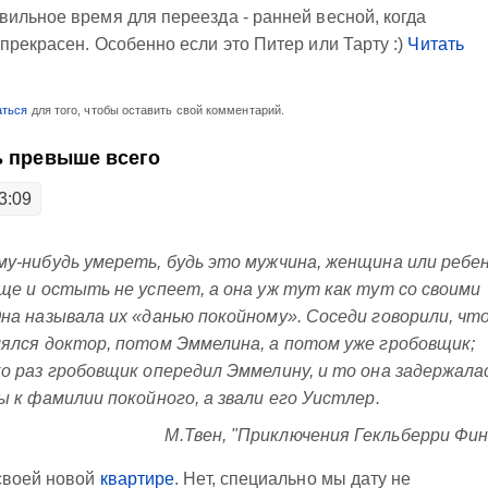
ильное время для переезда - ранней весной, когда
прекрасен. Особенно если это Питер или Тарту :)
Читать
аться
для того, чтобы оставить свой комментарий.
ь превыше всего
3:09
у-нибудь умереть, будь это мужчина, женщина или ребен
ще и остыть не успеет, а она уж тут как тут со своими
на называла их «данью покойному». Соседи говорили, чт
ялся доктор, потом Эммелина, а потом уже гробовщик;
о раз гробовщик опередил Эммелину, и то она задержала
ы к фамилии покойного, а звали его Уистлер.
М.Твен, "Приключения Гекльберри Фин
 своей новой
квартире
. Нет, специально мы дату не