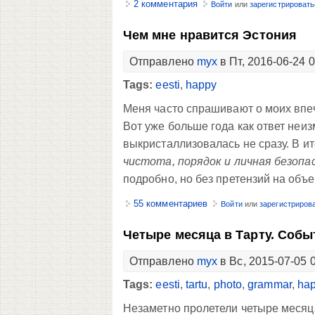
2 комментария
Войти
или
зарегистрировать
Чем мне нравится Эстония
Отправлено
myx
в Пт, 2016-06-24 
Tags:
eesti
,
happy
Меня часто спрашивают о моих впеча
Вот уже больше года как ответ неи
выкристаллизовалась не сразу. В 
чистота, порядок и личная безопа
подробно, но без претензий на объ
55 комментариев
Войти
или
зарегистриров
Четыре месяца в Тарту. Собы
Отправлено
myx
в Вс, 2015-07-05 
Tags:
eesti
,
tartu
,
photo
,
grammar
,
ha
Незаметно пролетели четыре месяца