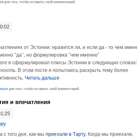
ся
для того, чтобы оставить свой комментарий.
00:02
тлениях от Эстонии: нравится ли, и если да - то чем имен
зменно "да", но формулировка "чем именно"
итоге я сформулировал плюсы Эстонии в следующих словах:
сность
. В этом посте я попытаюсь раскрыть тему более
ективность.
Читать дальше
аться
для того, чтобы оставить свой комментарий.
тия и впечатления
01:25
ppy
 с того дня, как мы
приехали в Тарту
. Когда мы приехали,