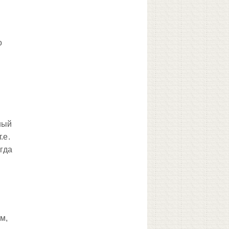
о
ный
.е.
огда
м,