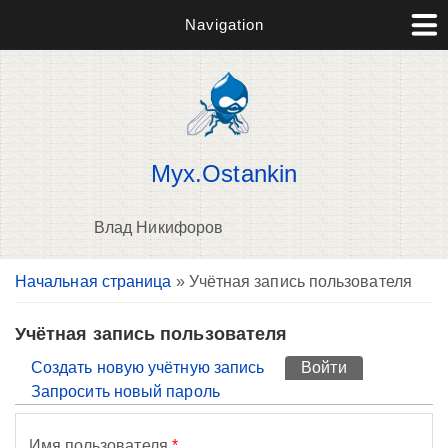
Navigation
Myx.Ostankin
Влад Никифоров
Вы здесь
Начальная страница
» Учётная запись пользователя
П
н
о
Учётная запись пользователя
Главные вкладки
Создать новую учётную запись
Войти
(активная вк
Запросить новый пароль
Имя пользователя
*