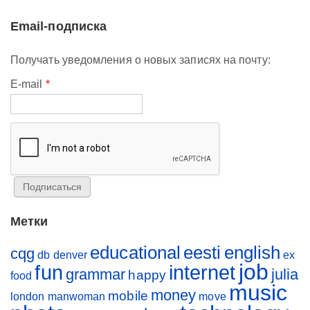
Email-подписка
Получать уведомления о новых записях на почту:
E-mail
*
Метки
educational
eesti
english
cqg
db
denver
ex
job
fun
internet
grammar
julia
happy
food
music
money
mobile
london
manwoman
move