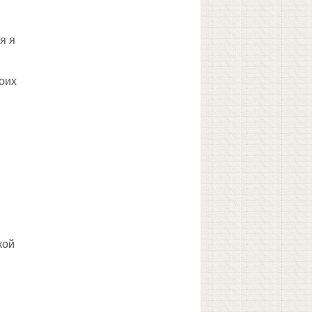
я я
моих
кой
и