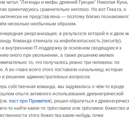
ем читал "Легенды и мифы древней Греции" Николая Куна,
ии ориентируюсь сравнительно неплохо. Но вот Геката, о
практически не представлена — поэтому близко познакомилс
ичём несколько необычным образом.
очередная реорганизация, в результате которой я и двое 
нду. Команда отвечала за инфобезопасность (security),
) и внутреннюю IT-поддержку (в основном сводящуюся к
нию оного при увольнении, а также решению мелких
мечательно то, что получалось ровно три человека: по
. А во главе всего этого поставили начальницу, которая
ве и решение административных вопросов.
ерь собственная команда, мы задумались о чём-то вроде
рошлом опыте активного использования древнегреческой
(см.
пост про Прометея
), решил обратиться к древнегречес
сего-то найти какое-то трёхглавое или трёхликое божество 
ественности этого божества какие-нибудь точки