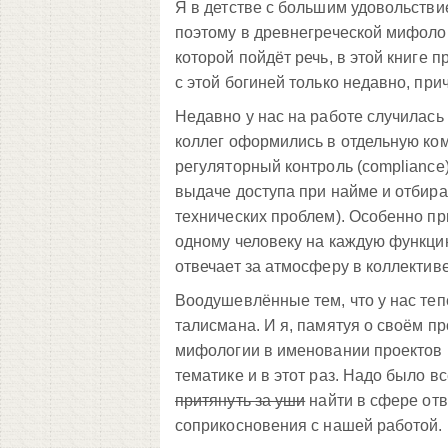
Я в детстве с большим удовольстви
поэтому в древнегреческой мифолог
которой пойдёт речь, в этой книге 
с этой богиней только недавно, пр
Недавно у нас на работе случилась 
коллег оформились в отдельную кома
регуляторный контроль (compliance
выдаче доступа при найме и отбира
технических проблем). Особенно при
одному человеку на каждую функцию
отвечает за атмосферу в коллекти
Воодушевлённые тем, что у нас теп
талисмана. И я, памятуя о своём п
мифологии в именовании проектов 
тематике и в этот раз. Надо было в
притянуть за уши
найти в сфере отв
соприкосновения с нашей работой.