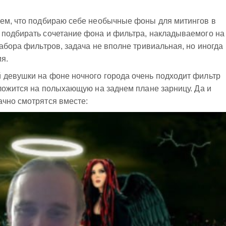
тем, что подбираю себе необычные фоны для митингов в
 подбирать сочетание фона и фильтра, накладываемого на
набора фильтров, задача не вполне тривиальная, но иногда
я.
 девушки на фоне ночного города очень подходит фильтр
 ложится на полыхающую на заднем плане зарницу. Да и
ачно смотрятся вместе: