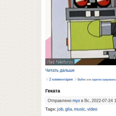
Читать дальше
2 комментария
Войти
или
зарегистрировать
Геката
Отправлено
myx
в Вс, 2022-07-24 
Tags:
job
,
glia
,
music
,
video