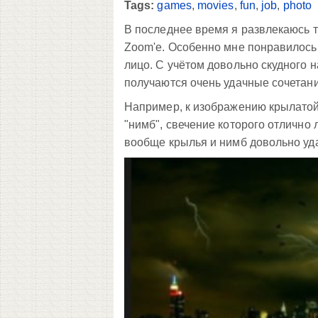
Tags:
games
,
movies
,
fun
,
job
,
photo
В последнее время я развлекаюсь 
Zoom'е. Особенно мне понравилось
лицо. С учётом довольно скудного 
получаются очень удачные сочетани
Например, к изображению крылатой
"нимб", свечение которого отлично
вообще крылья и нимб довольно уд