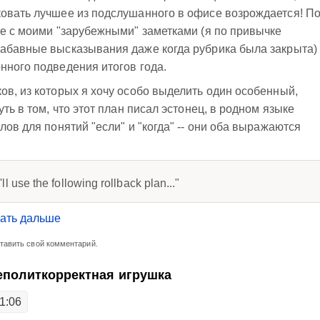
ковать лучшее из подслушанного в офисе возрождается! П
те с моими "зарубежными" заметками (я по привычке
забавные высказывания даже когда рубрика была закрыта)
нного подведения итогов года.
ов, из которых я хочу особо выделить один особенный,
ть в том, что этот план писал эстонец, в родном языке
лов для понятий "если" и "когда" -- они оба выражаются
l use the following rollback plan..."
ать дальше
ставить свой комментарий.
неполиткорректная игрушка
1:06