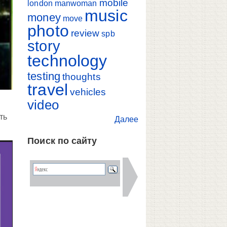
mobile
london
manwoman
music
money
move
photo
review
spb
story
technology
testing
thoughts
travel
vehicles
video
ть
Далее
Поиск по сайту