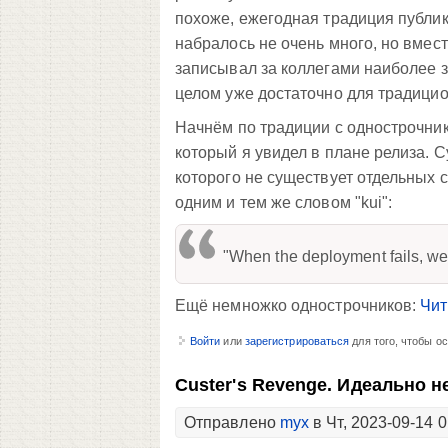
похоже, ежегодная традиция публи
набралось не очень много, но вмес
записывал за коллегами наиболее 
целом уже достаточно для традицио
Начнём по традиции с однострочник
который я увидел в плане релиза. Су
которого не существует отдельных с
одним и тем же словом "kui":
"When the deployment fails, we'l
Ещё немножко однострочников:
Чит
Войти
или
зарегистрироваться
для того, чтобы о
Custer's Revenge. Идеально 
Отправлено
myx
в Чт, 2023-09-14 0