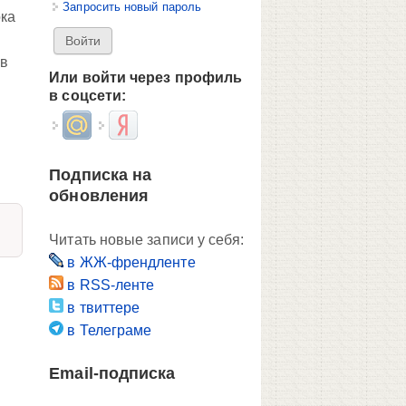
Запросить новый пароль
ока
 в
Или войти через профиль
в соцсети:
Login with Mail.ru
Login with Яндекс
Подписка на
обновления
Читать новые записи у себя:
в ЖЖ-френдленте
в RSS-ленте
в твиттере
в Телеграме
Email-подписка