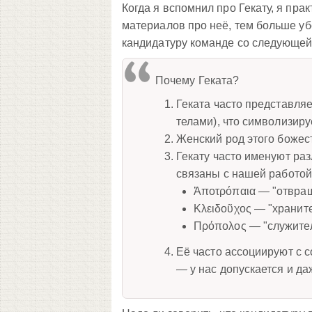
Когда я вспомнил про Гекату, я прак
материалов про неё, тем больше убе
кандидатуру команде со следующей
Почему Геката?
Геката часто представля
телами), что символизир
Женский род этого божест
Гекату часто именуют ра
связаны с нашей работой
Ἀποτρόπαια — "отвра
Κλειδοῦχος — "хранит
Πρόπολος — "служител
Её часто ассоциируют с с
— у нас допускается и да