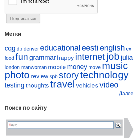
Метки
educational
eesti
english
cqg
db
denver
ex
job
fun
internet
grammar
julia
happy
food
music
money
mobile
london
manwoman
move
photo
technology
story
review
spb
travel
video
testing
thoughts
vehicles
Далее
Поиск по сайту