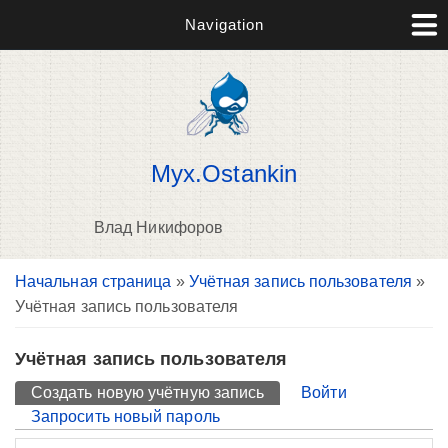
Navigation
Myx.Ostankin
Влад Никифоров
Вы здесь
Начальная страница
»
Учётная запись пользователя
»
П
Учётная запись пользователя
н
о
Учётная запись пользователя
Главные вкладки
Создать новую учётную запись
(активная вкладка)
Войти
Запросить новый пароль