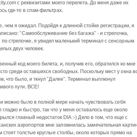
city.com с реквизитами моего перелета. До меня даже их
сь где-то в спам-фильтрах.
 чем я ожидал. Подойдя к длинной стойке регистрации, я
аписано: "Самообслуживание без багажа" - и стрелочка,
по стрелочке, я увидел маленький терминал с сенсорным
целых двух человек.
нный код моего билета, и, получив его, обратился ко мне
то среди оставшихся свободных. Поскольку мест у окна в
ем, что было, и ткнул "Далее". Терминал выплюнул
ивого пути. ВСЕ!
 и можно было в полной мере начать чувствовать себя
гладко и быстро, так что у меня оставалось еще около
рылся главный недостаток DIA :-) Дело в том, что еще с
анских аэропортов мне запомнилась замечательная картин
ам стоят толстые круглые столбы, около которых прямо на