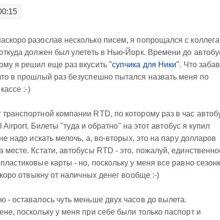
00:15
аскоро разослав несколько писем, я попрощался с коллег
 откуда должен был улететь в Нью-Йорк. Времени до автобу
ому я решил еще раз вкусить
"супчика для Ники"
. Что забав
что в прошлый раз безуспешно пытался назвать меня по
кассе :-)
 транспортной компании RTD, по которому раз в час автоб
l Airport. Билеты "туда и обратно" на этот автобус я купил
не надо искать мелочь, а, во-вторых, это на пару долларов
 месте. Кстати, автобусы RTD - это, пожалуй, единственно
пластиковые карты - но, поскольку у меня все равно сезонк
скоро отвыкну от наличных денег вообще :-)
ю - оставалось чуть меньше двух часов до вылета.
не, поскольку у меня при себе были только паспорт и