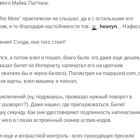
мого Майка Паттона:
h No More" практически не слышал, да и с остальными его
ом, и то благодаря настойчивости тов.
_heavyn_
. Нафиг
ения! Сходи, оно того стоит!
ся, а потом взял и пошел, благо было это даже еще дешев
аказал билет по Интернету, напечатал его на цветном
, хватило бы и черно-белого). Посмотрел на mapquest.com, 
сок карты, взял машину и поехал.
риключений (ну, подумаешь, промазал нужный поворот в
т разворот?). Даже нашел, где припарковаться. Билет
дну секунду. Как они удостоверяют подлинность напечатан
у него в глазах встроенный сканер штрих-кодов.
л еще и возрастной контроль - всех проходящих просили