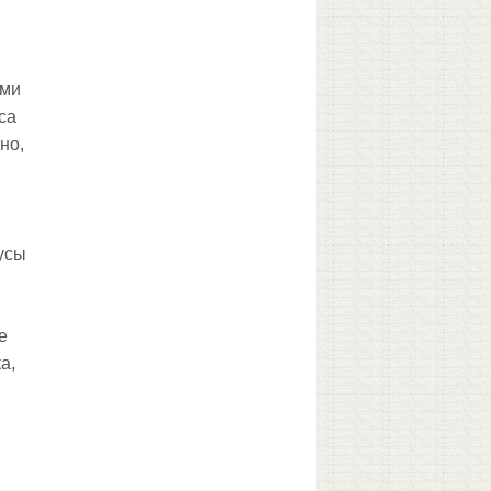
ами
са
но,
усы
е
а,