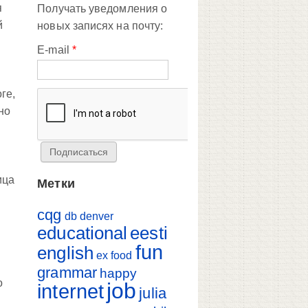
я
Получать уведомления о
й
новых записях на почту:
E-mail
*
ге,
но
ица
Метки
cqg
db
denver
educational
eesti
fun
english
ex
food
grammar
happy
о
job
internet
julia