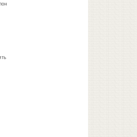
лон
ить