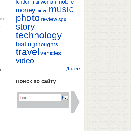
mobile
london
manwoman
music
money
move
photo
review
ет.
spb
story
е
technology
testing
thoughts
travel
vehicles
video
Далее
к.
Поиск по сайту