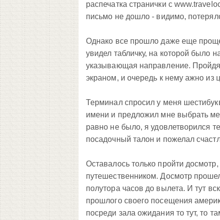
распечатка странички с www.travelo
письмо не дошло - видимо, потеряло
Однако все прошло даже еще проще,
увидел табличку, на которой было н
указывающая направление. Пройдя 
экраном, и очередь к нему ажно из 
Терминал спросил у меня шестибукве
имени и предложил мне выбрать мес
равно не было, я удовлетворился т
посадочный талон и пожелал счастл
Оставалось только пройти досмотр,
путешественником. Досмотр прошел 
полутора часов до вылета. И тут вск
прошлого своего посещения америк
посреди зала ожидания то тут, то т