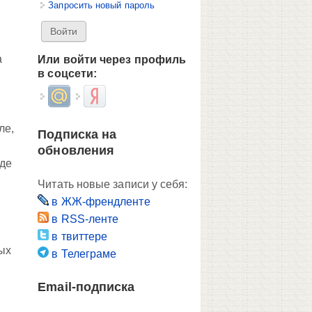
Запросить новый пароль
а
Или войти через профиль
в соцсети:
Login with Mail.ru
Login with Яндекс
ле,
Подписка на
обновления
где
Читать новые записи у себя:
в ЖЖ-френдленте
в RSS-ленте
в твиттере
ных
в Телеграме
Email-подписка