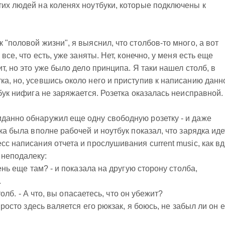
тих людей на коленях ноутбуки, которые подключены к
 "половой жизни", я выяснил, что столбов-то много, а вот
все, что есть, уже заняты. Нет, конечно, у меня есть еще
ит, но это уже было дело принципа. Я таки нашел столб, в
ка, но, усевшись около него и приступив к написанию данн
тбук нифига не заряжается. Розетка оказалась неисправной.
данно обнаружил еще одну свободную розетку - и даже
ка была вполне рабочей и ноутбук показал, что зарядка иде
сс написания отчета и прослушивания current music, как вд
 неподалеку:
рень еще там? - и показала на другую сторону столба,
.
столб. - А что, вы опасаетесь, что он убежит?
Просто здесь валяется его рюкзак, я боюсь, не забыл ли он е