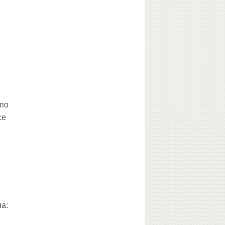
 по
се
а: