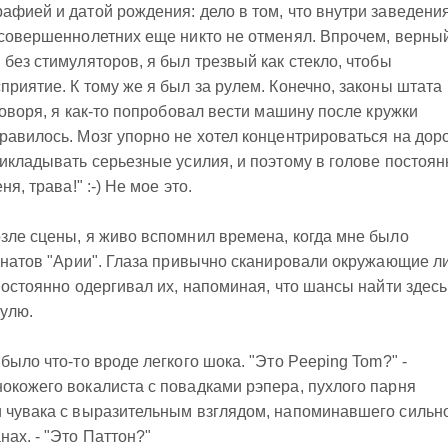
афией и датой рождения: дело в том, что внутри заведени
есовершеннолетних еще никто не отменял. Впрочем, верны
без стимуляторов, я был трезвый как стекло, чтобы
приятие. К тому же я был за рулем. Конечно, законы штата
говоря, я как-то попробовал вести машину после кружки
равилось. Мозг упорно не хотел концентрироваться на доро
рикладывать серьезные усилия, и поэтому в голове постоян
я, трава!" :-) Не мое это.
зле сцены, я живо вспомнил времена, когда мне было
фанатов "Арии". Глаза привычно сканировали окружающие л
постоянно одергивал их, напоминая, что шансы найти здесь
улю.
было что-то вроде легкого шока. "Это Peeping Tom?" -
окожего вокалиста с повадками рэпера, пухлого парня
и чувака с выразительным взглядом, напоминавшего сильн
ах. - "Это Паттон?"