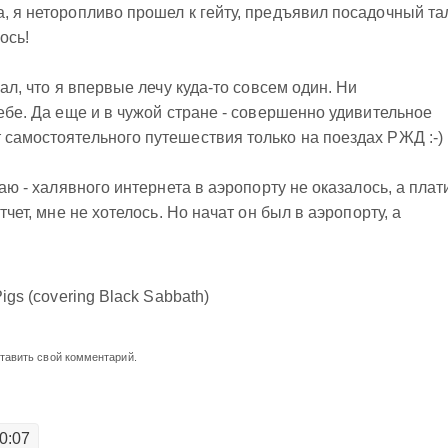
а, я неторопливо прошел к гейту, предъявил посадочный та
ось!
нал, что я впервые лечу куда-то совсем один. Ни
себе. Да еще и в чужой стране - совершенно удивительное
 самостоятельного путешествия только на поездах РЖД :-)
наю - халявного интернета в аэропорту не оказалось, а плат
тчет, мне не хотелось. Но начат он был в аэропорту, а
igs (covering Black Sabbath)
ставить свой комментарий.
0:07