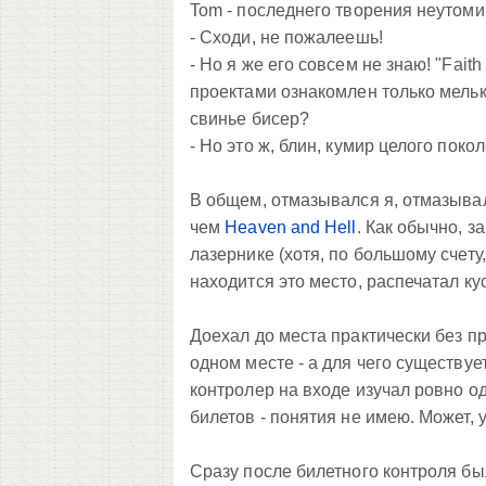
Tom - последнего творения неутоми
- Сходи, не пожалеешь!
- Но я же его совсем не знаю! "Fait
проектами ознакомлен только мельк
свинье бисер?
- Но это ж, блин, кумир целого покол
В общем, отмазывался я, отмазывал
чем
Heaven and Hell
. Как обычно, з
лазернике (хотя, по большому счету
находится это место, распечатал ку
Доехал до места практически без п
одном месте - а для чего существуе
контролер на входе изучал ровно о
билетов - понятия не имею. Может, 
Сразу после билетного контроля бы