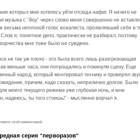
ние которых мне хотелось уйти отсюда нафиг. Я ничего не
я музыка с "йоу" через слово меня совершенно не вставля
 весьма неплохой голос вокалиста, проявлявший себя в т
. Слов я, понятное дело, практически не разбирал, поэтому
ворчества мне тоже было не суждено.
все не так уж плохо - это была всего лишь разогревающая
рав меньше часа, они попрощались и покинули сцену. Еще
личный народ, который монтировал технику и проверял зву
ожидание, причем, надо сказать, неприлично долгое. Было
для моего текущего режима уже глубокая ночь, и мне
н, надеюсь, ты того стоишь!" - мысленно ворчал я.
ставить свой комментарий.
редная серия "перворазов"