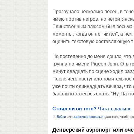
Прозвучало несколько песен, в тече
имею против негров, но негритянска
Единственным плюсом был весьма и
моменты, когда он не "читал", а пел
оценить текстовую составляющую т
Но постепенно до меня дошло, что 
группа по имени Pigeon John. Отыг
минут двадцать по сцене ходил раз
После чего наступило томительное 
уже почти одиннадцать вечера, что 
банально хотелось спать. "Ну, Патто
Стоил ли он того?
Читать дальше
Войти
или
зарегистрироваться
для того, чтобы о
Денверский аэропорт или оче