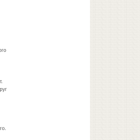
ого
т.
руг
го.