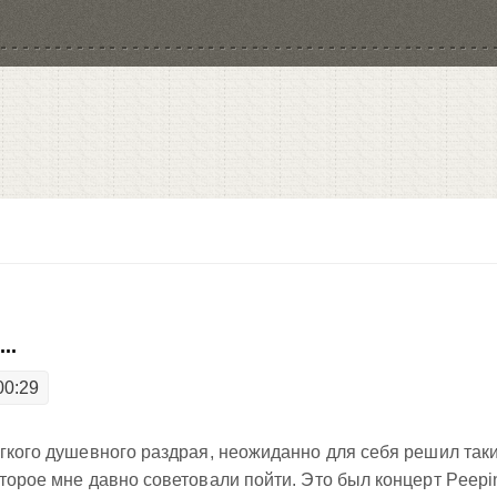
..
00:29
егкого душевного раздрая, неожиданно для себя решил так
оторое мне давно советовали пойти. Это был концерт Peepi