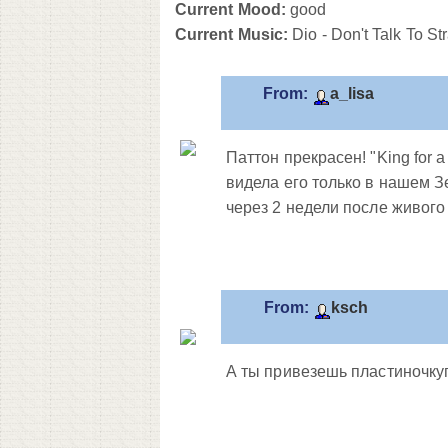
Current Mood:
good
Current Music:
Dio - Don't Talk To St
From:
a_lisa
Паттон прекрасен! "King for 
видела его только в нашем 
через 2 недели после живого 
From:
ksch
А ты привезешь пластиночк