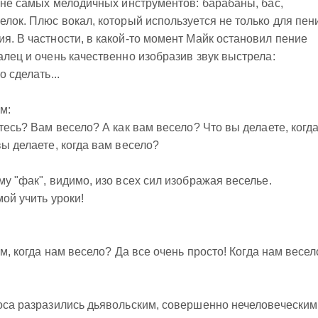
, не самых мелодичных инструментов: барабаны, бас,
елок. Плюс вокал, который используется не только для пен
я. В частности, в какой-то момент Майк остановил пение
алец и очень качественно изобразив звук выстрела:
о сделать...
м:
етесь? Вам весело? А
как
вам весело? Что вы делаете, когд
вы делаете, когда вам весело?
му "фак", видимо, изо всех сил изображая веселье.
мой учить уроки!
, когда нам весело? Да все очень просто! Когда нам весел
лоса разразились дьявольским, совершенно нечеловеческим