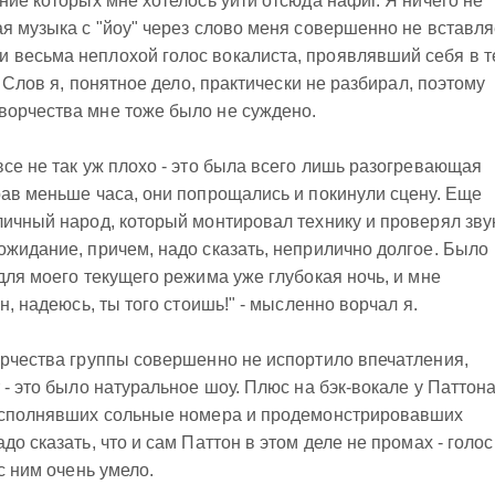
ние которых мне хотелось уйти отсюда нафиг. Я ничего не
я музыка с "йоу" через слово меня совершенно не вставля
 весьма неплохой голос вокалиста, проявлявший себя в т
. Слов я, понятное дело, практически не разбирал, поэтому
ворчества мне тоже было не суждено.
все не так уж плохо - это была всего лишь разогревающая
рав меньше часа, они попрощались и покинули сцену. Еще
личный народ, который монтировал технику и проверял зву
ожидание, причем, надо сказать, неприлично долгое. Было
для моего текущего режима уже глубокая ночь, и мне
н, надеюсь, ты того стоишь!" - мысленно ворчал я.
орчества группы совершенно не испортило впечатления,
 - это было натуральное шоу. Плюс на бэк-вокале у Паттон
 исполнявших сольные номера и продемонстрировавших
о сказать, что и сам Паттон в этом деле не промах - голос
с ним очень умело.