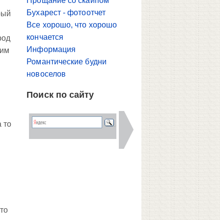
Прощание со скайпом
Бухарест - фотоотчет
рый
Все хорошо, что хорошо
кончается
род
Информация
оим
Романтические будни
новоселов
Поиск по сайту
 то
что