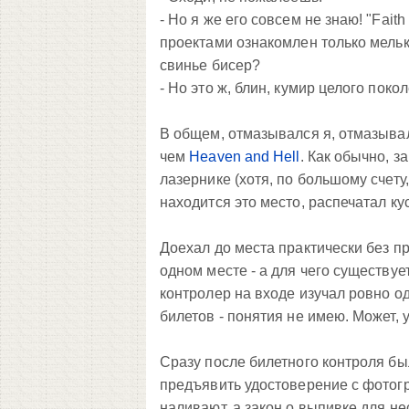
- Но я же его совсем не знаю! "Fait
проектами ознакомлен только мельк
свинье бисер?
- Но это ж, блин, кумир целого покол
В общем, отмазывался я, отмазывал
чем
Heaven and Hell
. Как обычно, з
лазернике (хотя, по большому счету
находится это место, распечатал ку
Доехал до места практически без п
одном месте - а для чего существуе
контролер на входе изучал ровно о
билетов - понятия не имею. Может, 
Сразу после билетного контроля бы
предъявить удостоверение с фотогр
наливают, а закон о выпивке для н