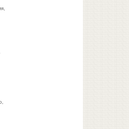
ия,
а
о,