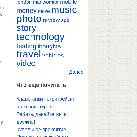
mobile
london
manwoman
music
ет.
money
move
е
photo
review
spb
story
technology
testing
thoughts
travel
vehicles
к.
video
Далее
Что еще почитать
Клавогонки - стритрейсинг
на клавиатурах
а
Ребята, давайте жить
дружно!
 у
Купальное проклятие