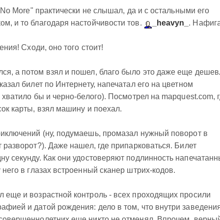
h No More" практически не слышал, да и с остальными его
ом, и то благодаря настойчивости тов.
_heavyn_
. Нафиг
ения! Сходи, оно того стоит!
ся, а потом взял и пошел, благо было это даже еще дешев
аказал билет по Интернету, напечатал его на цветном
, хватило бы и черно-белого). Посмотрел на mapquest.com, 
сок карты, взял машину и поехал.
риключений (ну, подумаешь, промазал нужный поворот в
т разворот?). Даже нашел, где припарковаться. Билет
дну секунду. Как они удостоверяют подлинность напечатан
у него в глазах встроенный сканер штрих-кодов.
л еще и возрастной контроль - всех проходящих просили
афией и датой рождения: дело в том, что внутри заведени
есовершеннолетних еще никто не отменял. Впрочем, верны