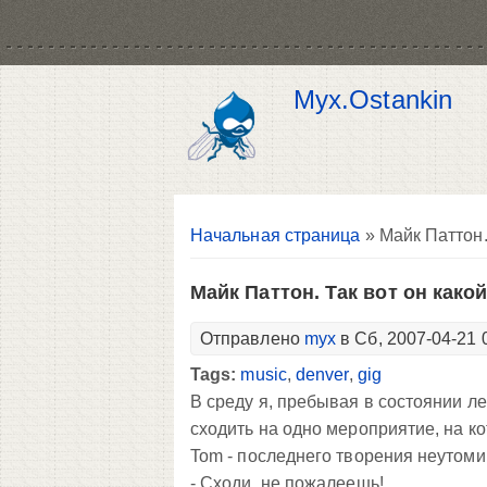
Myx.Ostankin
Вы здесь
Начальная страница
» Майк Паттон. 
Майк Паттон. Так вот он какой.
Отправлено
myx
в Сб, 2007-04-21 
Tags:
music
,
denver
,
gig
В среду я, пребывая в состоянии л
сходить на одно мероприятие, на к
Tom - последнего творения неутоми
- Сходи, не пожалеешь!