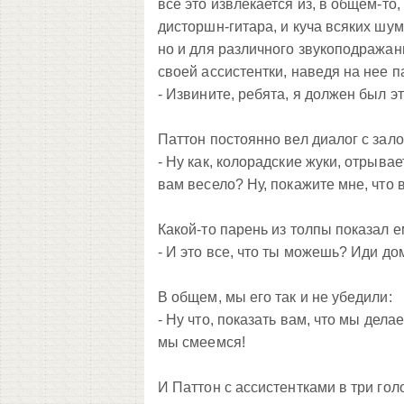
все это извлекается из, в общем-то
дисторшн-гитара, и куча всяких шум
но и для различного звукоподражани
своей ассистентки, наведя на нее п
- Извините, ребята, я должен был эт
Паттон постоянно вел диалог с зало
- Ну как, колорадские жуки, отрыва
вам весело? Ну, покажите мне, что 
Какой-то парень из толпы показал е
- И это все, что ты можешь? Иди до
В общем, мы его так и не убедили:
- Ну что, показать вам, что
мы
делаем
мы
смеемся
!
И Паттон с ассистентками в три го