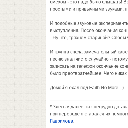
смехом - это надо было слышать! Вс
простыми и привычными звуками, пр
И подобные звуковые эксперименты
выступления. После окончания конц
- Ну что, тряхнем стариной? Споем 
И группа спела замечательный кавер 
песню знал чисто случайно - потому
записать на телефон окончание конце
было преотвратнейшее. Чего никак 
Домой я ехал под Faith No More :-)
* Здесь и далее, как нетрудно дога
при переводе я старался их немног
Гаврилова
.