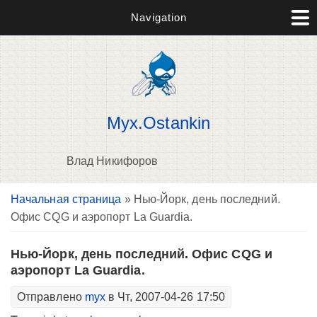
Navigation
Myx.Ostankin
Влад Никифоров
Вы здесь
Начальная страница
» Нью-Йорк, день последний.
В
Офис CQG и аэропорт La Guardia.
д
п
Нью-Йорк, день последний. Офис CQG и
аэропорт La Guardia.
Отправлено
myx
в Чт, 2007-04-26 17:50