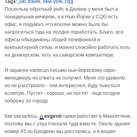
Tags:
job
,
travel
,
new york
,
cqg
Поскольку обратный рейс в Денвер у меня был в
понедельник вечером, а в Нью-Йорке у CQG есть
офис, я подумал, что вполне можно было бы
напроситься туда на полдня поработать. Благо, все
офисы объединены общей телефонной и
компьютерной сетью, и можно спокойно работать хоть
на денверском, хоть на самарском компьютере.
Я заранее написал письмо нью-йоркскому офис-
менеджеру, но ответа не получил. Меня это удивило,
но не расстроило - тем интереснее, буду тыкаться
вслепую. Пустят - хорошо, не пустят - еще полдня
поброжу по городу.
Как оказалось,
evgenii
также работает в Манхеттене,
поэтому мы с утра поехали туда вместе. Около здания
номер 45 по Бродвею мы расстались, и я вошел