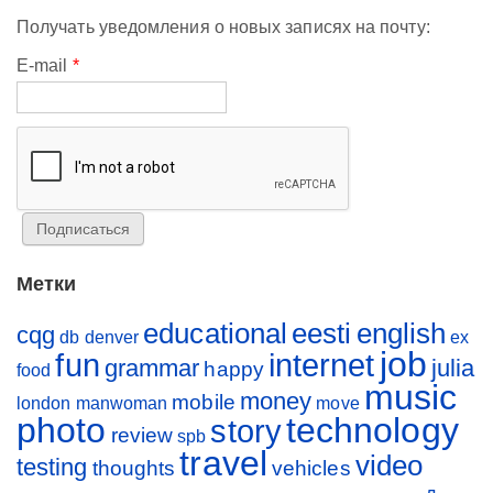
Получать уведомления о новых записях на почту:
E-mail
*
Метки
educational
eesti
english
cqg
db
denver
ex
job
fun
internet
grammar
julia
happy
food
music
money
mobile
london
manwoman
move
photo
technology
story
review
spb
travel
video
testing
thoughts
vehicles