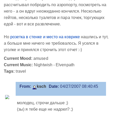
рассчитывал побродить по аэропорту, посмотреть на
него - а он вдруг неожиданно кончился. Несколько
гейтов, несколько туалетов и пара точек, торгующих
едой - вот и все развлечение.
Но
розетка в стенке и место на коврике
нашлись и тут,
а больше мне ничего не требовалось. Я уселся в
уголке и принялся строчить этот отчет :-)
Current Mood:
amused
Current Music:
Nightwish - Elvenpath
Tags:
travel
From:
ksch
Date:
04/27/2007 08:40:45
молодец, строчи дальше ;)
(зы) я тебе еще не надоел? ;)