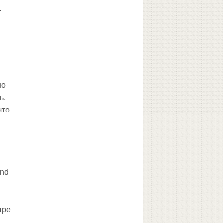
-
но
ь,
что
and
ыре