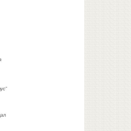
а
ус"
дал