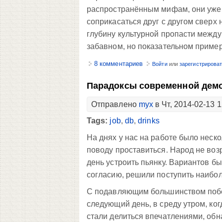
распространённым мифам, они уже 
соприкасаться друг с другом сверх 
глубину культурной пропасти между
забавном, но показательном приме
8 комментариев
Войти
или
зарегистрирова
Парадоксы современной дем
Отправлено
myx
в Чт, 2014-02-13 1
Tags:
job
,
db
,
drinks
На днях у нас на работе было неск
поводу проставиться. Народ не возр
день устроить пьянку. Вариантов бы
согласию, решили поступить наибол
С подавляющим большинством побед
следующий день, в среду утром, ко
стали делиться впечатлениями, обн