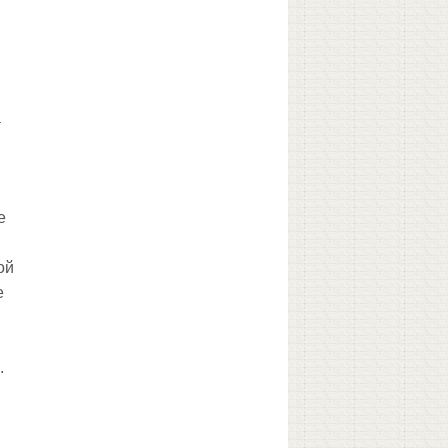
а
е
ой
е
.