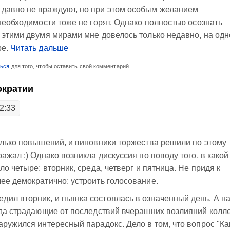
давно не враждуют, но при этом особым желанием
необходимости тоже не горят. Однако полностью осознать
 этими двумя мирами мне довелось только недавно, на од
ре.
Читать дальше
ться
для того, чтобы оставить свой комментарий.
ократии
2:33
олько повышений, и виновники торжества решили по этому
ажал :) Однако возникла дискуссия по поводу того, в какой
ло четыре: вторник, среда, четверг и пятница. Не придя к
ее демократично: устроить голосование.
ил вторник, и пьянка состоялась в означенный день. А н
гда страдающие от последствий вчерашних возлияний колл
аружился интересный парадокс. Дело в том, что вопрос "Ка