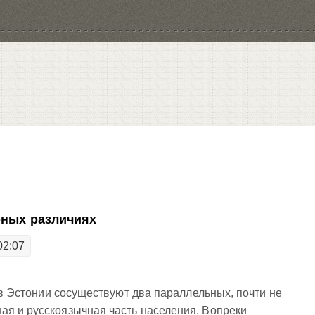
рных различиях
02:07
о в Эстонии сосуществуют два параллельных, почти не
ая и русскоязычная часть населения. Вопреки