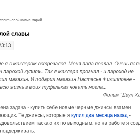
ставить свой комментарий.
лой славы
23:13
ине я с маклером встречался. Меня папа послал. Очень пап
н пароход купить. Так я маклера прогнал - и пароход не
упил магазин. И подарил магазин Настасье Филипповне -
всю жизнь в моих туфельках чокать могла...
Фильм "Даун Ха
лена задача - купить себе новые черные джинсы взамен
ающих. Те джинсы, которые я
купил два месяца назад
-
 удовольствием таскаю их по выходным, но на работе я соз
о поддерживать.