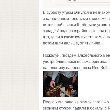
В субботу утром очнулся в незнако
заставленном толстыми книжками н
пятничной пьянки Шейн таки угово
западе Лондона в райончике под наз
что, где и в каких количествах мы п
потом шли дальше, опять пили...
Пожалуй, гвоздем алкогольного мен
употреблявшийся весьма оригинальн
наполовину наполненных Red Bull, 
После чего одна из рюмок легонько 
звонким стуком падали в бокалы с 