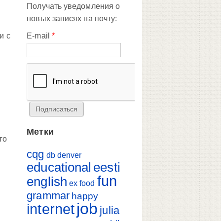
Получать уведомления о
новых записях на почту:
и с
E-mail
*
Метки
го
cqg
db
denver
educational
eesti
fun
english
ex
food
grammar
happy
job
internet
julia