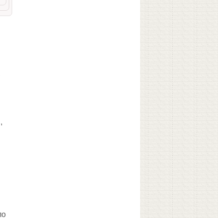
,
,
ло