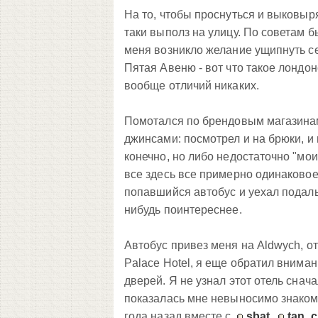
На то, чтобы проснуться и выковыря
таки выполз на улицу. По советам бы
меня возникло желание ущипнуть се
Пятая Авеню - вот что такое лондон
вообще отличий никаких.
Помотался по брендовым магазинам
джинсами: посмотрел и на брюки, и
конечно, но либо недостаточно "мои
все здесь все примерно одинаковое
попавшийся автобус и уехал подаль
нибудь поинтереснее.
Автобус привез меня на Aldwych, от
Palace Hotel, я еще обратил вниман
дверей. Я не узнал этот отель снача
показалась мне невыносимо знакомой
года назад вместе с
sbat
,
tan_c