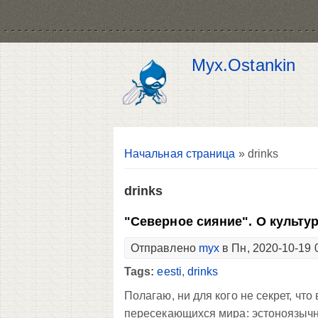
Myx.Ostankin
Вы здесь
Начальная страница
» drinks
drinks
"Северное сияние". О культу
Отправлено
myx
в Пн, 2020-10-19 
Tags:
eesti
,
drinks
Полагаю, ни для кого не секрет, чт
пересекающихся мира: эстоноязычн