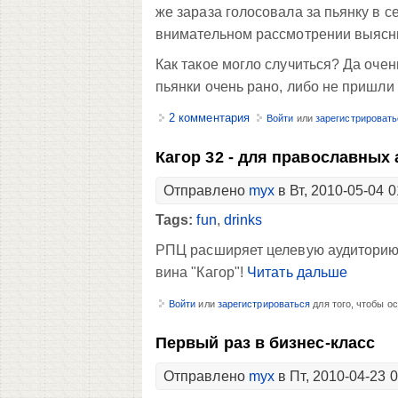
же зараза голосовала за пьянку в с
внимательном рассмотрении выяснил
Как такое могло случиться? Да очень
пьянки очень рано, либо не пришли 
2 комментария
Войти
или
зарегистрировать
Кагор 32 - для православных
Отправлено
myx
в Вт, 2010-05-04 0
Tags:
fun
,
drinks
РПЦ расширяет целевую аудиторию -
вина "Кагор"!
Читать дальше
Войти
или
зарегистрироваться
для того, чтобы о
Первый раз в бизнес-класс
Отправлено
myx
в Пт, 2010-04-23 