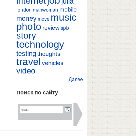
job
internet
julia
mobile
london
manwoman
music
money
move
photo
review
spb
story
technology
testing
thoughts
travel
vehicles
video
Далее
Поиск по сайту