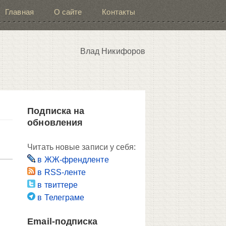
Главная
О сайте
Контакты
Влад Никифоров
Подписка на
обновления
Читать новые записи у себя:
в ЖЖ-френдленте
в RSS-ленте
в твиттере
в Телеграме
Email-подписка