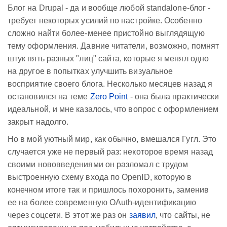
Блог на Drupal - да и вообще любой standalone-блог -
требует некоторых усилий по настройке. Особенно
сложно найти более-менее пристойно выглядящую
тему оформления. Давние читатели, возможно, помнят
штук пять разных "лиц" сайта, которые я менял одно
на другое в попытках улучшить визуальное
восприятие своего блога. Несколько месяцев назад я
остановился на теме
Zero Point
- она была практически
идеальной, и мне казалось, что вопрос с оформлением
закрыт надолго.
Но в мой уютный мир, как обычно, вмешался Гугл. Это
случается уже не первый раз: некоторое время назад
своими нововведениями он разломал с трудом
выстроенную схему входа по OpenID, которую в
конечном итоге так и пришлось похоронить, заменив
ее на более современную OAuth-идентификацию
через соцсети. В этот же раз он
заявил
, что сайты, не