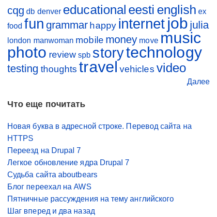
educational
eesti
english
cqg
db
denver
ex
job
fun
internet
grammar
julia
happy
food
music
money
mobile
london
manwoman
move
photo
technology
story
review
spb
travel
video
testing
thoughts
vehicles
Далее
Что еще почитать
Новая буква в адресной строке. Перевод сайта на
HTTPS
Переезд на Drupal 7
Легкое обновление ядра Drupal 7
Судьба сайта aboutbears
Блог переехал на AWS
Пятничные рассуждения на тему английского
Шаг вперед и два назад