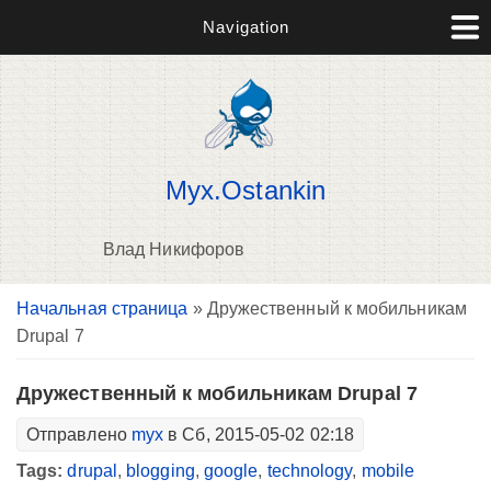
Navigation
Myx.Ostankin
Влад Никифоров
Вы здесь
Начальная страница
» Дружественный к мобильникам
В
Drupal 7
д
п
Дружественный к мобильникам Drupal 7
Отправлено
myx
в Сб, 2015-05-02 02:18
Tags:
drupal
,
blogging
,
google
,
technology
,
mobile