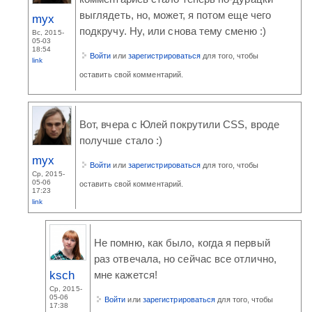
выглядеть, но, может, я потом еще чего
myx
подкручу. Ну, или снова тему сменю :)
Вс, 2015-
05-03
18:54
Войти
или
зарегистрироваться
для того, чтобы
link
оставить свой комментарий.
Вот, вчера с Юлей покрутили CSS, вроде
получше стало :)
myx
Войти
или
зарегистрироваться
для того, чтобы
Ср, 2015-
05-06
оставить свой комментарий.
17:23
link
Не помню, как было, когда я первый
раз отвечала, но сейчас все отлично,
ksch
мне кажется!
Ср, 2015-
05-06
Войти
или
зарегистрироваться
для того, чтобы
17:38