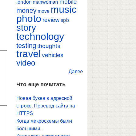
mobile
london
manwoman
music
money
move
photo
review
spb
story
technology
testing
thoughts
travel
vehicles
video
Далее
Что еще почитать
Новая буква в адресной
строке. Перевод сайта на
HTTPS
Когда микросхемы были
большими...