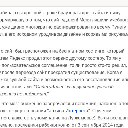
набираю в адресной строке браузера адрес сайта и вижу
формирующую о том, что сайт удален! Меня лишили учебног
но, уже давно многократно растиражирован по всему Рунету,
л, в его исходном уродливом дизайне и корявыми рисунка
то сайт был расположен на бесплатном хостинге, который
ем Яндекс продал этот сервис другому хостеру. То ли у
пользовательское соглашение, то ли просто кто-то решил,
зу после переезда сайт прекратил существование. Когда я
жки судьбой сайта и возможностью его восстановления ил
ично отписали: "
Сайт удален за нарушение условий
овлению не подлежит.
"
 что мозг обиженно заворочался и вспомнил, наконец, о то
зу - о существовании "
архива Интернета
". С учетом
о него даже есть упоминание на Луркоморье), были все ша
тельно, последняя рабочая копия от 3 сентября 2014 года