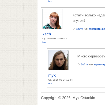
link
Кстати только неда
внутри?
Войти
или
зарегистрир
ksch
Ср, 2016-08-24 03:59
link
Много серверов? 
Войти
или
зарегист
myx
Ср, 2016-08-24 11:44
link
Copyright © 2026, Myx.Ostankin