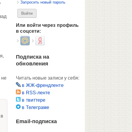
,
Запросить новый пароль
зад
Или войти через профиль
в соцсети:
Login with Mail.ru
Login with Яндекс
я,
Подписка на
е
обновления
 не
Читать новые записи у себя:
в ЖЖ-френдленте
в RSS-ленте
в твиттере
в Телеграме
 в
Email-подписка