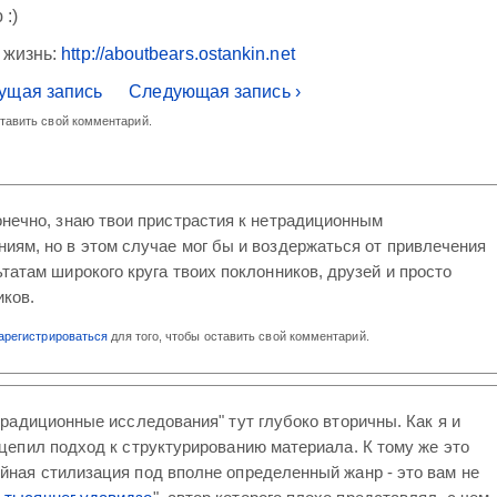
 :)
 жизнь:
http://aboutbears.ostankin.net
ущая запись
Следующая запись ›
ставить свой комментарий.
онечно, знаю твои пристрастия к нетрадиционным
иям, но в этом случае мог бы и воздержаться от привлечения
ьтатам широкого круга твоих поклонников, друзей и просто
иков.
арегистрироваться
для того, чтобы оставить свой комментарий.
етрадиционные исследования" тут глубоко вторичны. Как я и
ацепил подход к структурированию материала. К тому же это
йная стилизация под вполне определенный жанр - это вам не