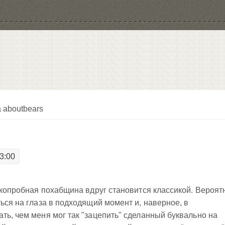
 aboutbears
3:00
зкопробная похабщина вдруг становится классикой. Вероят
ься на глаза в подходящий момент и, наверное, в
ть, чем меня мог так "зацепить" сделанный буквально на