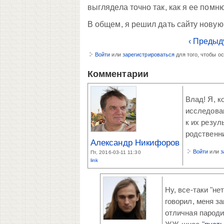
выглядела точно так, как я ее помню
В общем, я решил дать сайту новую
‹ Предыд
Войти
или
зарегистрироваться
для того, чтобы о
Комментарии
Влад! Я, к
исследован
к их резул
родственн
Александр Никифоров
Войти
или
з
Пт, 2016-03-11 11:30
link
Ну, все-таки "н
говорил, меня з
отличная пароди