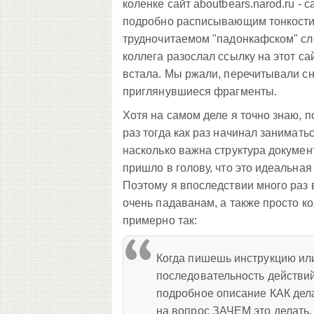
коленке сайт aboutbears.narod.ru - 
подробно расписывающим тонкости 
трудночитаемом "падонкафском" сле
коллега разослал ссылку на этот са
встала. Мы ржали, перечитывали сно
приглянувшиеся фрагменты.
Хотя на самом деле я точно знаю, по
раз тогда как раз начинал занимать
насколько важна структура документа
пришло в голову, что это идеальна
Поэтому я впоследствии много раз 
очень падаванам, а также просто к
примерно так:
Когда пишешь инструкцию ил
последовательность действий,
подробное описание КАК дела
на вопрос ЗАЧЕМ это делать.