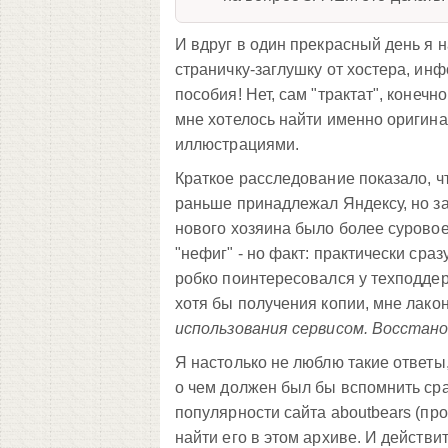
И вдруг в один прекрасный день я 
страничку-заглушку от хостера, ин
пособия! Нет, сам "трактат", конеч
мне хотелось найти именно оригина
иллюстрациями.
Краткое расследование показало, ч
раньше принадлежал Яндексу, но зат
нового хозяина было более суровое 
"нефиг" - но факт: практически сра
робко поинтересовался у техподдер
хотя бы получения копии, мне лакон
использования сервисом. Восстан
Я настолько не люблю такие ответы,
о чем должен был бы вспомнить сра
популярности сайта aboutbears (пр
найти его в этом архиве. И действи