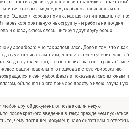
сайт состоял из одной-единственной странички с "трактатом"
занятия сексом с медведем, вдобавок написанным на
нге. Однако я хорошо помню, как где-то пятнадцать лет на
йт через корпоративную ньюсгруппу - и работа на полдня
ва и снова, сквозь слезы цитируя друг другу особо
чему aboutbears мне так запомнился. Дело в том, что я как
ся документописательством, и только-только усвоил для себ
. Когда я увидел этот, с позволения сказать, "трактат", мн
я иллюстрация правильного подхода к структурированию.
возвращался к сайту aboutbears и показывал своим юным и
оллегам, объясняя на его примере простую идею, звучащую
и любой другой документ, описывающий некую
 то после краткого введения в тему, прежде чем пускаться
ть то, чему посвящен документ, надо обязательно ответить