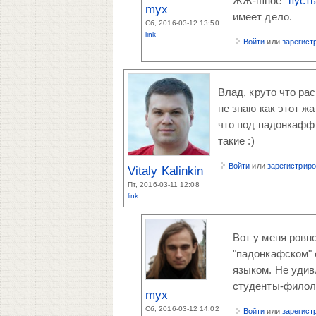
ЖЖ-шное "
пусть
myx
имеет дело.
Сб, 2016-03-12 13:50
link
Войти
или
зарегист
Влад, круто что рас
не знаю как этот ж
что под падонкафф
такие :)
Войти
или
зарегистрир
Vitaly Kalinkin
Пт, 2016-03-11 12:08
link
Вот у меня ровн
"падонкафском" 
языком. Не удив
студенты-филоло
myx
Сб, 2016-03-12 14:02
Войти
или
зарегист