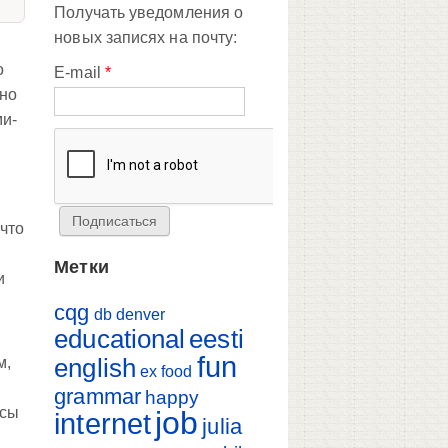
Получать уведомления о
новых записях на почту:
о
E-mail
*
 но
ми-
 что
Метки
и
cqg
db
denver
educational
eesti
fun
english
м,
ex
food
grammar
happy
нсы
job
internet
julia