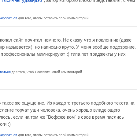
 тысячнег удавидзо
", автор которого плохо представлял, с чем
рироваться
для того, чтобы оставить свой комментарий.
копал сайт, почитал немного. Не скажу что я поклонник (даже
анр называется), но написано круто. У меня вообще подозрение,
 профессионалы мимикрируют :) типа пет праджекты у них
оваться
для того, чтобы оставить свой комментарий.
о такое же ощущение. Из каждого третьего подобного текста на
сленге торчат уши человека, очень хорошо владеющего
люсь, если на том же "Воффке.ком" в свое время паслись
ги :)
рироваться
для того, чтобы оставить свой комментарий.