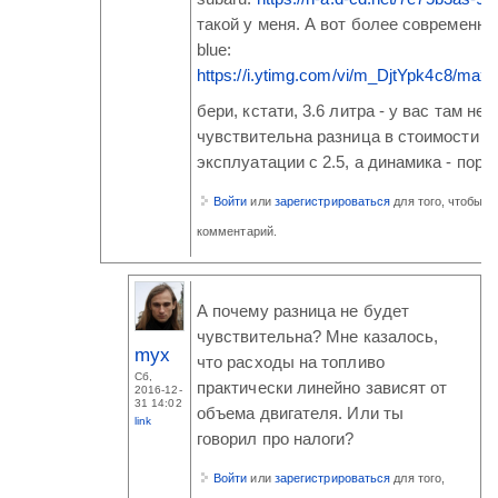
такой у меня. А вот более современны
blue:
https://i.ytimg.com/vi/m_DjtYpk4c8/maxre
бери, кстати, 3.6 литра - у вас там не 
чувствительна разница в стоимости
эксплуатации с 2.5, а динамика - пора
Войти
или
зарегистрироваться
для того, чтобы о
комментарий.
А почему разница не будет
чувствительна? Мне казалось,
myx
что расходы на топливо
Сб,
практически линейно зависят от
2016-12-
31 14:02
объема двигателя. Или ты
link
говорил про налоги?
Войти
или
зарегистрироваться
для того,