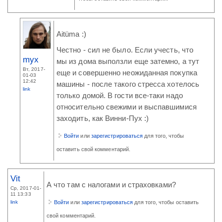
Aitüma :)
Честно - сил не было. Если учесть, что
myx
мы из дома выползли еще затемно, а тут
Вт, 2017-
еще и совершенно неожиданная покупка
01-03
12:42
машины - после такого стресса хотелось
link
только домой. В гости все-таки надо
относительно свежими и выспавшимися
заходить, как Винни-Пух :)
Войти
или
зарегистрироваться
для того, чтобы
оставить свой комментарий.
Vit
А что там с налогами и страховками?
Ср, 2017-01-
11 13:33
link
Войти
или
зарегистрироваться
для того, чтобы оставить
свой комментарий.