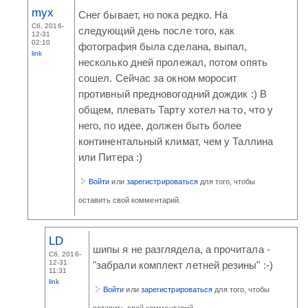
myx
Снег бывает, но пока редко. На
Сб, 2016-
следующий день после того, как
12-31
02:10
фотография была сделана, выпал,
link
несколько дней пролежал, потом опять
сошел. Сейчас за окном моросит
противный предновогодний дождик :) В
общем, плевать Тарту хотел на то, что у
него, по идее, должен быть более
континентальный климат, чем у Таллина
или Питера :)
Войти
или
зарегистрироваться
для того, чтобы
оставить свой комментарий.
LD
шипы я не разглядела, а прочитала -
Сб, 2016-
12-31
"забрали комплект летней резины" :-)
11:31
link
Войти
или
зарегистрироваться
для того, чтобы
оставить свой комментарий.