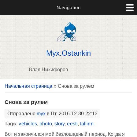
Navigation
Myx.Ostankin
Влад Никифоров
Вы здесь
Начальная страница
» Снова за рулем
В
д
п
Снова за рулем
Отправлено
myx
в Пт, 2016-12-30 22:13
Tags:
vehicles
,
photo
,
story
,
eesti
,
tallinn
Вот и закончился мой безлошадный период. Когда я