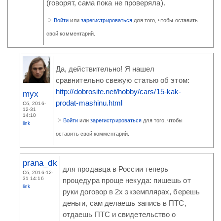
(говорят, сама пока не проверяла).
Войти
или
зарегистрироваться
для того, чтобы оставить
свой комментарий.
Да, действительно! Я нашел
сравнительно свежую статью об этом:
http://dobrosite.net/hobby/cars/15-kak-
myx
prodat-mashinu.html
Сб, 2016-
12-31
14:10
Войти
или
зарегистрироваться
для того, чтобы
link
оставить свой комментарий.
prana_dk
для продавца в России теперь
Сб, 2016-12-
31 14:16
процедура проще некуда: пишешь от
link
руки договор в 2х экземплярах, берешь
деньги, сам делаешь запись в ПТС,
отдаешь ПТС и свидетельство о