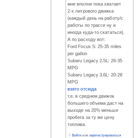
мне вполне пока хватает
2-х литрового движка
(каждый день на работу/с
работы по трассе ну и
иногда куда-то скататься).
А по расходу вот:
Ford Focus S: 25-35 miles
per gallon
Subaru Legacy 2.5L: 26-35
MPG
Subaru Legacy 3.6L: 20-28
MPG
взято отсюда
т.е. в среднем движок
большего объема даст на
выходе на 20% меньше
пробега за ту же цену
топлива.
Войти
или
зарегистрироваться