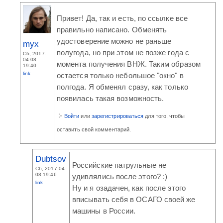
Привет! Да, так и есть, по ссылке все
правильно написано. Обменять
удостоверение можно не раньше
myx
полугода, но при этом не позже года с
Сб, 2017-
04-08
момента получения ВНЖ. Таким образом
19:40
link
остается только небольшое "окно" в
полгода. Я обменял сразу, как только
появилась такая возможность.
Войти
или
зарегистрироваться
для того, чтобы
оставить свой комментарий.
Dubtsov
Российские патрульные не
Сб, 2017-04-
08 19:46
удивлялись после этого? :)
link
Ну и я озадачен, как после этого
вписывать себя в ОСАГО своей же
машины в России.