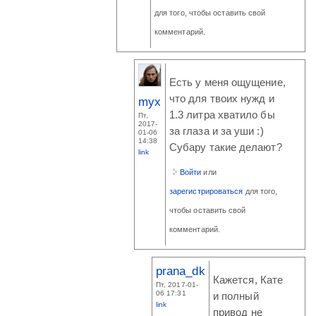
для того, чтобы оставить свой
комментарий.
Есть у меня ощущение,
что для твоих нужд и
myx
1.3 литра хватило бы
Пт,
2017-
за глаза и за уши :)
01-06
14:38
Субару такие делают?
link
Войти
или
зарегистрироваться
для того,
чтобы оставить свой
комментарий.
prana_dk
Кажется, Кате
Пт, 2017-01-
06 17:31
и полный
link
привод не