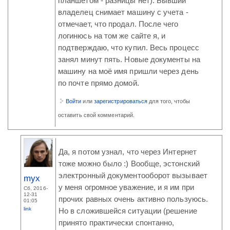
планшетом - разницы нет). Бывший
владелец снимает машину с учета -
отмечает, что продал. После чего
логинюсь на том же сайте я, и
подтверждаю, что купил. Весь процесс
занял минут пять. Новые документы на
машину на моё имя пришли через день
по почте прямо домой.
Войти
или
зарегистрироваться
для того, чтобы
оставить свой комментарий.
Да, я потом узнал, что через Интернет
тоже можно было :) Вообще, эстонский
электронный документооборот вызывает
myx
у меня огромное уважение, и я им при
Сб, 2016-
12-31
прочих равных очень активно пользуюсь.
01:05
link
Но в сложившейся ситуации (решение
принято практически спонтанно,