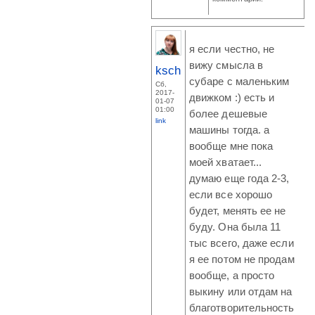
я если честно, не
вижу смысла в
ksch
субаре с маленьким
Сб,
2017-
движком :) есть и
01-07
01:00
более дешевые
link
машины тогда. а
вообще мне пока
моей хватает...
думаю еще года 2-3,
если все хорошо
будет, менять ее не
буду. Она была 11
тыс всего, даже если
я ее потом не продам
вообще, а просто
выкину или отдам на
благотворительность