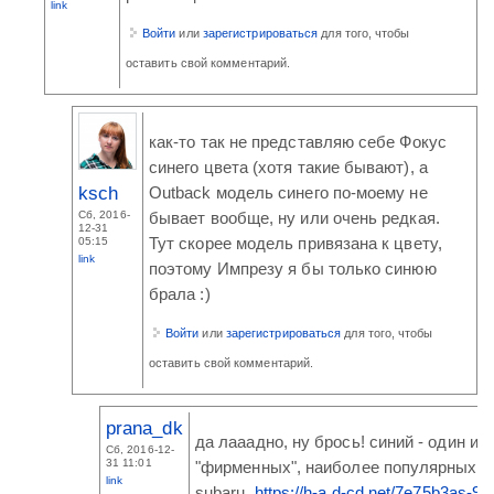
link
Войти
или
зарегистрироваться
для того, чтобы
оставить свой комментарий.
как-то так не представляю себе Фокус
синего цвета (хотя такие бывают), а
ksch
Outback модель синего по-моему не
Сб, 2016-
бывает вообще, ну или очень редкая.
12-31
Тут скорее модель привязана к цвету,
05:15
link
поэтому Импрезу я бы только синюю
брала :)
Войти
или
зарегистрироваться
для того, чтобы
оставить свой комментарий.
prana_dk
да лааадно, ну брось! синий - один из
Сб, 2016-12-
31 11:01
"фирменных", наиболее популярных ц
link
subaru.
https://h-a.d-cd.net/7e75b3as-96