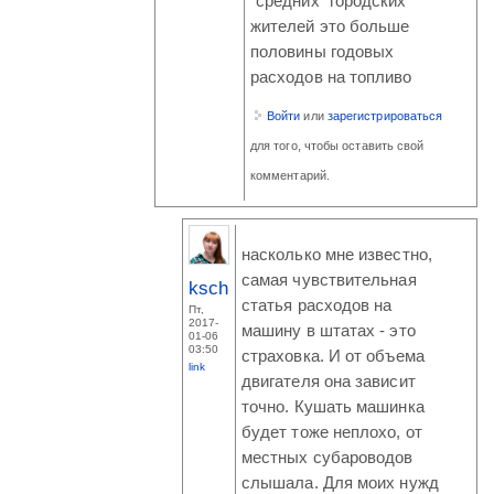
"средних" городских
жителей это больше
половины годовых
расходов на топливо
Войти
или
зарегистрироваться
для того, чтобы оставить свой
комментарий.
насколько мне известно,
самая чувствительная
ksch
статья расходов на
Пт,
2017-
машину в штатах - это
01-06
03:50
страховка. И от объема
link
двигателя она зависит
точно. Кушать машинка
будет тоже неплохо, от
местных субароводов
слышала. Для моих нужд