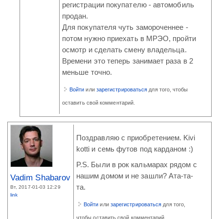
регистрации покупателю - автомобиль
продан.
Для покупателя чуть замороченнее -
потом нужно приехать в МРЭО, пройти
осмотр и сделать смену владельца.
Времени это теперь занимает раза в 2
меньше точно.
Войти
или
зарегистрироваться
для того, чтобы
оставить свой комментарий.
Поздравляю с приобретением. Kivi
kotti и семь футов под карданом :)
P.S. Были в рок кальмарах рядом с
нашим домом и не зашли? Ата-та-
Vadim Shabarov
та.
Вт, 2017-01-03 12:29
link
Войти
или
зарегистрироваться
для того,
чтобы оставить свой комментарий.