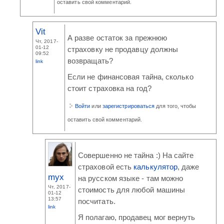
оставить свой комментарий.
Vit
А разве остаток за прежнюю
Чт, 2017-
01-12
страховку не продавцу должны
09:52
возвращать?
link
Если не финансовая тайна, сколько
стоит страховка на год?
Войти
или
зарегистрироваться
для того, чтобы
оставить свой комментарий.
Совершенно не тайна :) На сайте
страховой есть
калькулятор
, даже
myx
на русском языке - там можно
Чт, 2017-
стоимость для любой машины
01-12
13:57
посчитать.
link
Я полагаю, продавец мог вернуть