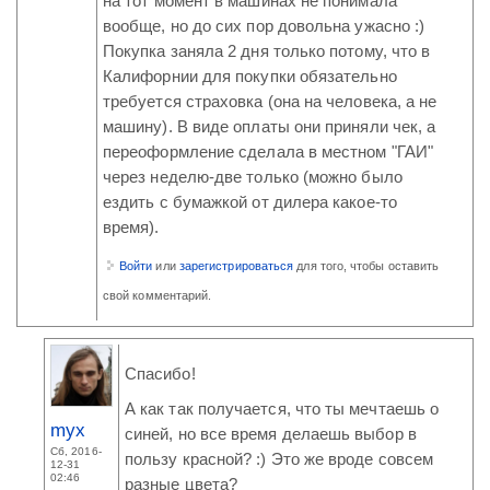
на тот момент в машинах не понимала
вообще, но до сих пор довольна ужасно :)
Покупка заняла 2 дня только потому, что в
Калифорнии для покупки обязательно
требуется страховка (она на человека, а не
машину). В виде оплаты они приняли чек, а
переоформление сделала в местном "ГАИ"
через неделю-две только (можно было
ездить с бумажкой от дилера какое-то
время).
Войти
или
зарегистрироваться
для того, чтобы оставить
свой комментарий.
Спасибо!
А как так получается, что ты мечтаешь о
myx
синей, но все время делаешь выбор в
Сб, 2016-
пользу красной? :) Это же вроде совсем
12-31
02:46
разные цвета?