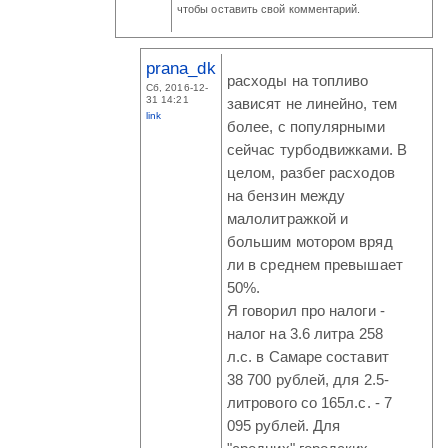
чтобы оставить свой комментарий.
prana_dk
расходы на топливо
Сб, 2016-12-
31 14:21
зависят не линейно, тем
link
более, с популярными
сейчас турбодвижками. В
целом, разбег расходов
на бензин между
малолитражкой и
большим мотором вряд
ли в среднем превышает
50%.
Я говорил про налоги -
налог на 3.6 литра 258
л.с. в Самаре составит
38 700 рублей, для 2.5-
литрового со 165л.с. - 7
095 рублей. Для