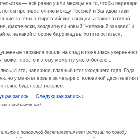
тельства — всё равно ушли месяцы на то, чтобы перевари
А потом противостояние между Россией и Западом таки
вшие за этим антироссийские санкции, а также активно
я, фактически, воздвигнули новый "железный занавес" и
йте, на какой стороне баррикад вы хотите остаться.
 душевные терзания пошли на спад и появилась уверенност
 может, просто к этому моменту уже отболело...
ись. И это, наверное, главный итог уходящего года. Года
ях, но у меня впервые за четыре с половиной десятилетия 
н точно будет ещё тяжелее.
ущая запись
Следующая запись ›
ставить свой комментарий.
 четыре с половиной десятилетия нет иллюзий по поводу