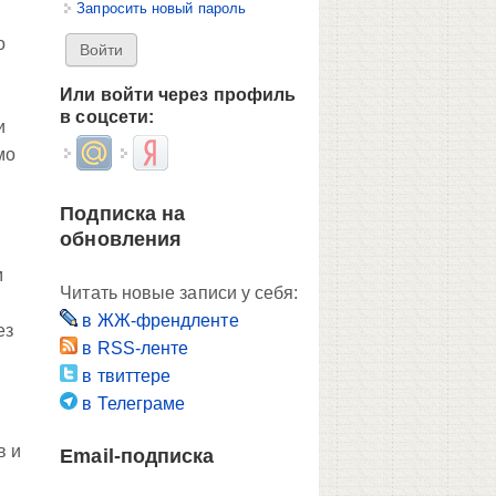
Запросить новый пароль
о
Или войти через профиль
в соцсети:
и
Login with Mail.ru
Login with Яндекс
мо
Подписка на
обновления
м
Читать новые записи у себя:
в ЖЖ-френдленте
ез
в RSS-ленте
в твиттере
в Телеграме
в и
Email-подписка