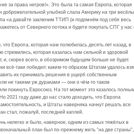
е за права негров!». Это была та самая Европа, которая
 и доброжелательной улыбкой слала Америку на три весёл
па «а давайте заключим ТТИП (и подомнём под себя весь
ажетесь от Северного потока и будете покупать СПГ у нас 
 что Европа, которая нам полюбилась десять лет назад, в
ую стремились, которая казалась нам сильной и здоровой
, и, скорее всего, в обозримом будущем больше не будет.
и всё-таки победил: каким-то образом Штатам удалось взя
ставить их принимать решения в ущерб собственным
ыли не такими уж дураками — они о чём-то таком
или покинуть Евросоюз. На тот момент это казалось полны
Но 2021 году даже до нас стало доходить, что Европа
амостоятельность, и Штаты наверняка начнут решать все
ан стал, пожалуй, последней каплей.
нь нелегко и было, наверное, одним из самых тяжёлых в
рвоначальный план был по-прежнему жить "на две страны",