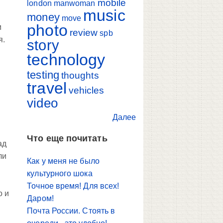
mobile
london
manwoman
music
money
move
photo
м
review
spb
я.
story
technology
testing
thoughts
travel
vehicles
video
Далее
Что еще почитать
ад
ли
Как у меня не было
культурного шока
Точное время! Для всех!
о и
Даром!
Почта России. Стоять в