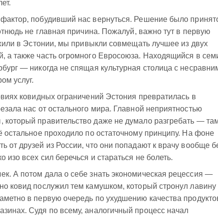
ет.
 фактор, побудивший нас вернуться. Решение было принят
 отнюдь не главная причина. Пожалуй, важно тут в первую
ы жили в Эстонии, мы привыкли совмещать лучшее из двух
, а также часть огромного Евросоюза. Находящийся в сем
рбург — никогда не спящая культурная столица с несравни
ом услуг.
ловиях ковидных ограничений Эстония превратилась в
резала нас от остального мира. Главной неприятностью
, который правительство даже не думало разгребать — та
сё остальное проходило по остаточному принципу. На фоне
ь от друзей из России, что они попадают к врачу вообще б
о изо всех сил беречься и стараться не болеть.
к. А потом дала о себе знать экономическая рецессия —
но ковид послужил тем камушком, который стронул лавину
аметно в первую очередь по ухудшению качества продукто
зинах. Судя по всему, аналогичный процесс начал