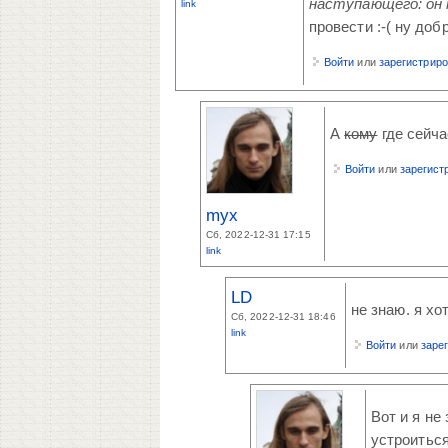
наступающего: он
link
провести :-( ну доб
Войти
или
зарегистрир
А
кому
где сейчас
Войти
или
зарегист
myx
Сб, 2022-12-31 17:15
link
LD
не знаю. я хо
Сб, 2022-12-31 18:46
link
Войти
или
заре
Вот и я не
устроиться