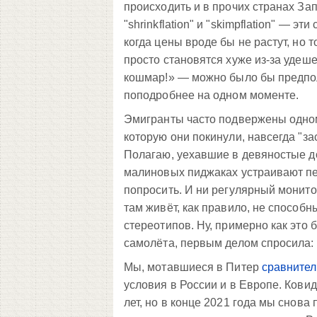
происходить и в прочих странах За
"shrinkflation" и "skimpflation" — 
когда цены вроде бы не растут, но
просто становятся хуже из-за удеше
кошмар!» — можно было бы предпол
поподробнее на одном моменте.
Эмигранты часто подвержены одном
которую они покинули, навсегда "за
Полагаю, уехавшие в девяностые до 
малиновых пиджаках устраивают пер
попросить. И ни регулярный монитор
там живёт, как правило, не спосо
стереотипов. Ну, примерно как это 
самолёта, первым делом спросила:
Мы, мотавшиеся в Питер
сравнител
условия в России и в Европе. Кови
лет, но в конце 2021 года мы снова