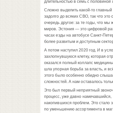
длительностью в семь с половиной л
Сложно выделить какой-то главный
задолго до всяких СВО, так что это
очередь другое: за те годы, что м
миров. Эстония — это цифровой рай
часах езды на автобусе Санкт-Пете
более развитым и доступным сектор
А потом наступил 2020 год. И в ус
захлопнувшуюся клетку, которая от
оказался полный коллапс медицины
шла упорная борьба за власть, и в
этого было особенно обидно слышат
сложностей. А нам оставалось тольк
Это был первый неприятный звоноче
процесс, уже давно намечавшийся, 
накопившихся проблем. Это стало з
по уменьшению ассортимента в мага