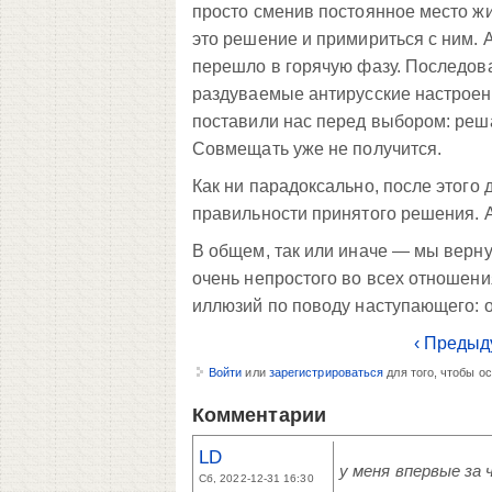
просто сменив постоянное место жи
это решение и примириться с ним. 
перешло в горячую фазу. Последова
раздуваемые антирусские настроени
поставили нас перед выбором: реша
Совмещать уже не получится.
Как ни парадоксально, после этого
правильности принятого решения. А,
В общем, так или иначе — мы вернул
очень непростого во всех отношени
иллюзий по поводу наступающего: о
‹ Предыд
Войти
или
зарегистрироваться
для того, чтобы о
Комментарии
LD
у меня впервые за
Сб, 2022-12-31 16:30