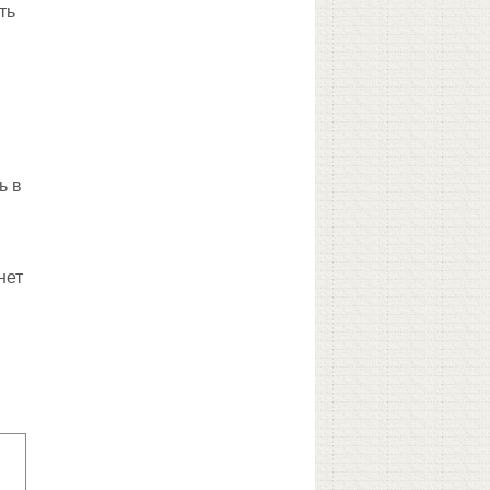
ть
ь в
нет