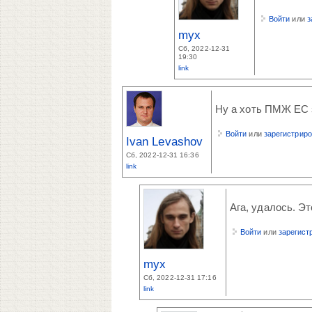
Войти
или
з
myx
Сб, 2022-12-31
19:30
link
Ну а хоть ПМЖ ЕС 
Войти
или
зарегистрир
Ivan Levashov
Сб, 2022-12-31 16:36
link
Ага, удалось. Эт
Войти
или
зарегист
myx
Сб, 2022-12-31 17:16
link