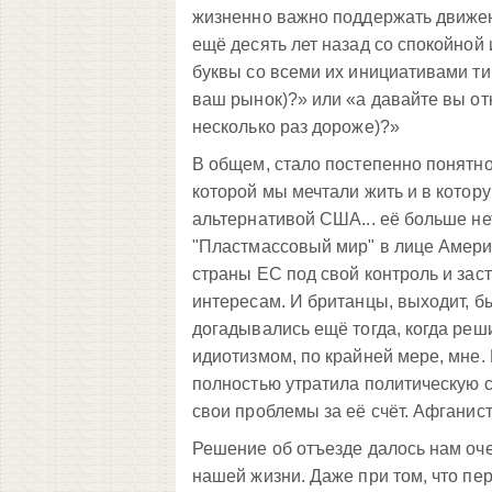
жизненно важно поддержать движени
ещё десять лет назад со спокойной
буквы со всеми их инициативами ти
ваш рынок)?» или «а давайте вы отк
несколько раз дороже)?»
В общем, стало постепенно понятно,
которой мы мечтали жить и в котор
альтернативой США... её больше нет
"Пластмассовый мир" в лице Америк
страны ЕС под свой контроль и за
интересам. И британцы, выходит, б
догадывались ещё тогда, когда реш
идиотизмом, по крайней мере, мне. 
полностью утратила политическую с
свои проблемы за её счёт. Афганист
Решение об отъезде далось нам оче
нашей жизни. Даже при том, что пе