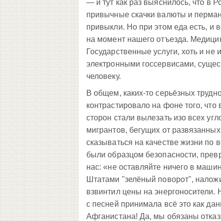
— и тут как раз выяснилось, что в Р
привычные скачки валюты и пермане
привыкли. Но при этом еда есть, и
на момент нашего отъезда. Медицин
Государственные услуги, хоть и не
электронными госсервисами, сущес
человеку.
В общем, каких-то серьёзных трудн
контрастировало на фоне того, что 
сторон стали вылезать изо всех уг
мигрантов, бегущих от развязанных
сказываться на качестве жизни по 
были образцом безопасности, прев
нас: «не оставляйте ничего в маш
Штатами "зелёный поворот", налож
взвинтил цены на энергоносители. 
с песней принимала всё это как дан
Афганистана! Да, мы обязаны отказа