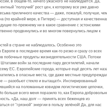
оссии, в общем-то, ничего ужасного не наблюдается. Да,
нтный "ползучий" рост цен, к которому все уже давно
 весьма приличного качества — даже, пожалуй, получше, че
а (по крайней мере, в Питере) — доступная и качественна
 идущие по-прежнему ни в какое сравнение с эстонскими
твенно продвинулись и во многом повернулись лицом к
остей в стране не наблюдалось. Особенно это
в Европе в последнее время как-то резко и сразу со всех
лов побочные продукты жизнедеятельности США. Потоки
 Штатами войн за последние пару десятилетий, начали
всему ЕС. Европейские города, которые ещё десять лет наз
ратились в опасные места, где даже местные предупрежда
ине — разобьют стекло и вытащат!». Инспирированный
ившийся на поломанные ковидом логистические цепочки,
Но больше всего меня поразило то, как Европа добровольн
ность. «Да, наш долг — принять всех беженцев из
ться от "грязной" энергии в пользу зелёной! Да, для нас