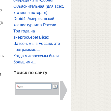
очереди - это удобно!
Объяснительная (для всех,
ых
кто меня потерял)
Droid4. Американский
(в
клавиатурник в России
Три года на
энергосберегайках
Ватсон, мы в России, это
программист...
ть
Когда микросхемы были
большими...
Поиск по сайту
м