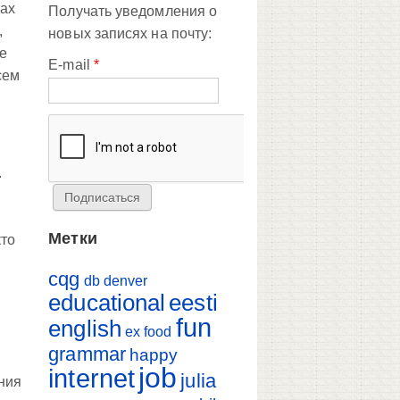
мах
Получать уведомления о
,
новых записях на почту:
же
E-mail
*
сем
.
Метки
кто
cqg
db
denver
educational
eesti
fun
english
ex
food
grammar
happy
job
internet
julia
ения