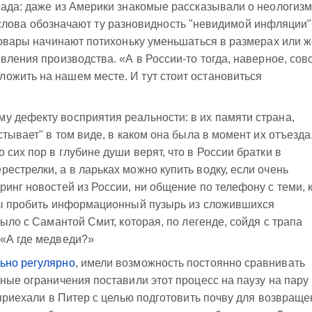
пада: даже из Америки знакомые рассказывали о неологиз
эти слова обозначают ту разновидность "невидимой инфляции"
 товары начинают потихоньку уменьшаться в размерах или 
вления производства. «А в России-то тогда, наверное, сов
ожить на нашем месте. И тут стоит остановиться
у дефекту восприятия реальности: в их памяти страна,
стывает" в том виде, в каком она была в момент их отъезда
сих пор в глубине души верят, что в России братки в
естрелки, а в ларьках можно купить водку, если очень
инг новостей из России, ни общение по телефону с теми, 
бны пробить информационный пузырь из сложившихся
было с Самантой Смит, которая, по легенде, сойдя с трапа
 «А где медведи?»
ьно регулярно
, имели возможность постоянно сравнивать
дные ограничения поставили этот процесс на паузу на пару
 приехали в Питер с целью подготовить почву для возвращ