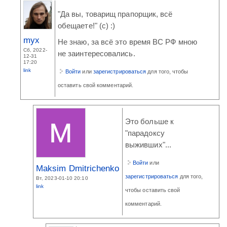
"Да вы, товарищ прапорщик, всё
обещаете!" (с) :)
myx
Не знаю, за всё это время ВС РФ мною
Сб, 2022-
не заинтересовались.
12-31
17:20
link
Войти
или
зарегистрироваться
для того, чтобы
оставить свой комментарий.
Это больше к
"парадоксу
выживших"...
Войти
или
Maksim Dmitrichenko
зарегистрироваться
для того,
Вт, 2023-01-10 20:10
link
чтобы оставить свой
комментарий.