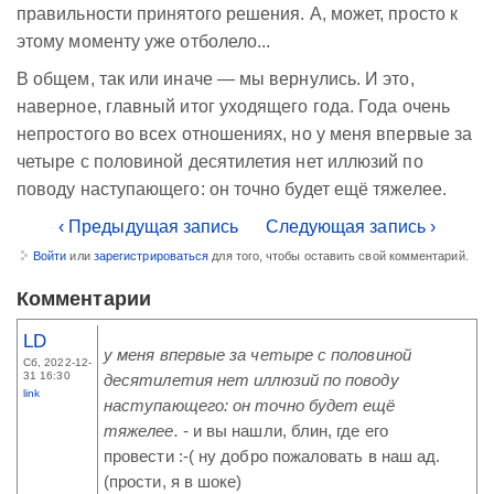
правильности принятого решения. А, может, просто к
этому моменту уже отболело...
В общем, так или иначе — мы вернулись. И это,
наверное, главный итог уходящего года. Года очень
непростого во всех отношениях, но у меня впервые за
четыре с половиной десятилетия нет иллюзий по
поводу наступающего: он точно будет ещё тяжелее.
‹ Предыдущая запись
Следующая запись ›
Войти
или
зарегистрироваться
для того, чтобы оставить свой комментарий.
Комментарии
LD
у меня впервые за четыре с половиной
Сб, 2022-12-
31 16:30
десятилетия нет иллюзий по поводу
link
наступающего: он точно будет ещё
тяжелее.
- и вы нашли, блин, где его
провести :-( ну добро пожаловать в наш ад.
(прости, я в шоке)