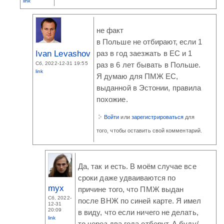
link
не факт
в Польше не отбирают, если 1
Ivan Levashov
раз в год заезжать в ЕС и 1
Сб, 2022-12-31 19:55
раз в 6 лет бывать в Польше.
link
Я думаю для ПМЖ ЕС,
выданной в Эстонии, правила
похожие.
Войти
или
зарегистрироваться
для
того, чтобы оставить свой комментарий.
Да, так и есть. В моём случае все
сроки даже удваиваются по
myx
причине того, что ПМЖ выдан
Сб, 2022-
после ВНЖ по синей карте. Я имел
12-31
20:09
в виду, что если ничего не делать,
link