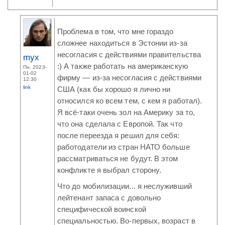
Проблема в том, что мне гораздо
сложнее находиться в Эстонии из-за
несогласия с действиями правительства
myx
:) А также работать на американскую
Пн, 2023-
01-02
фирму — из-за несогласия с действиями
12:30
link
США (как бы хорошо я лично ни
относился ко всем тем, с кем я работал).
Я всё-таки очень зол на Америку за то,
что она сделала с Европой. Так что
после переезда я решил для себя:
работодатели из стран НАТО больше
рассматриваться не будут. В этом
конфликте я выбрал сторону.
Что до мобилизации... я неслуживший
лейтенант запаса с довольно
специфической воинской
специальностью. Во-первых, возраст в