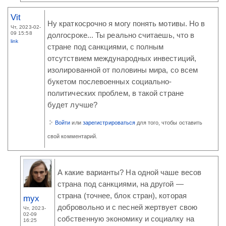
Vit
Ну краткосрочно я могу понять мотивы. Но в
Чт, 2023-02-
09 15:58
долгосроке... Ты реально считаешь, что в
link
стране под санкциями, с полным
отсутствием международных инвестиций,
изолированной от половины мира, со всем
букетом послевоенных социально-
политических проблем, в такой стране
будет лучше?
Войти
или
зарегистрироваться
для того, чтобы оставить
свой комментарий.
А какие варианты? На одной чаше весов
страна под санкциями, на другой —
страна (точнее, блок стран), которая
myx
добровольно и с песней жертвует свою
Чт, 2023-
02-09
собственную экономику и социалку на
16:25