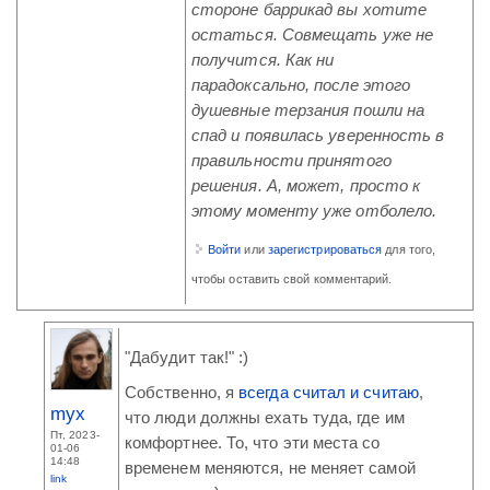
стороне баррикад вы хотите
остаться. Совмещать уже не
получится. Как ни
парадоксально, после этого
душевные терзания пошли на
спад и появилась уверенность в
правильности принятого
решения. А, может, просто к
этому моменту уже отболело.
Войти
или
зарегистрироваться
для того,
чтобы оставить свой комментарий.
"Дабудит так!" :)
Собственно, я
всегда считал и считаю
,
myx
что люди должны ехать туда, где им
Пт, 2023-
комфортнее. То, что эти места со
01-06
14:48
временем меняются, не меняет самой
link