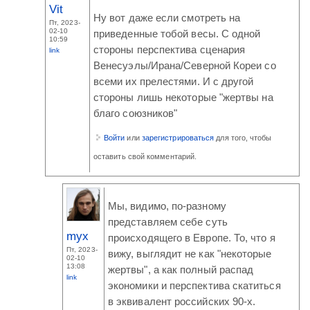
Vit
Ну вот даже если смотреть на
Пт, 2023-
02-10
приведенные тобой весы. С одной
10:59
стороны перспектива сценария
link
Венесуэлы/Ирана/Северной Кореи со
всеми их прелестями. И с другой
стороны лишь некоторые "жертвы на
благо союзников"
Войти
или
зарегистрироваться
для того, чтобы
оставить свой комментарий.
Мы, видимо, по-разному
представляем себе суть
myx
происходящего в Европе. То, что я
Пт, 2023-
вижу, выглядит не как "некоторые
02-10
13:08
жертвы", а как полный распад
link
экономики и перспектива скатиться
в эквивалент российских 90-х.