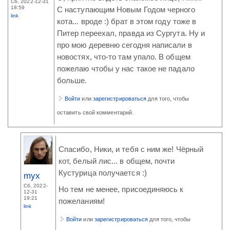
Сб, 2022-12-31
18:59
С наступающим Новым Годом черного
link
кота... вроде :) брат в этом году тоже в
Питер переехал, правда из Сургута. Ну и
про мою деревню сегодня написали в
новостях, что-то там упало. В общем
пожелаю чтобы у нас такое не падало
больше.
Войти
или
зарегистрироваться
для того, чтобы
оставить свой комментарий.
Спасибо, Ники, и тебя с ним же! Чёрный
кот, белый лис... в общем, почти
Кустурица получается :)
myx
Сб, 2022-
Но тем не менее, присоединяюсь к
12-31
19:21
пожеланиям!
link
Войти
или
зарегистрироваться
для того, чтобы