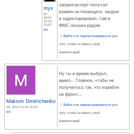
загранпаспорт получал
myx
взамен истекающего, заодно
Вт,
2023-
и задекларировал, там в
01-10
23:07
ФМС окошки рядом.
link
Войти
или
зарегистрироваться
для
того, чтобы оставить свой
комментарий.
Ну ты и время выбрал,
амиго... Главное, чтобы не
получилось так, что корабля
на фронт....
Maksim Dmitrichenko
Войти
или
зарегистрироваться
для
Сб, 2022-12-31 16:43
link
того, чтобы оставить свой
комментарий.