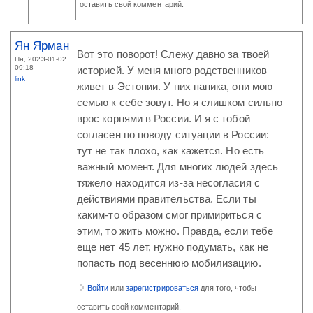
оставить свой комментарий.
Ян Ярман
Вот это поворот! Слежу давно за твоей
Пн, 2023-01-02
09:18
историей. У меня много родственников
link
живет в Эстонии. У них паника, они мою
семью к себе зовут. Но я слишком сильно
врос корнями в России. И я с тобой
согласен по поводу ситуации в России:
тут не так плохо, как кажется. Но есть
важный момент. Для многих людей здесь
тяжело находится из-за несогласия с
действиями правительства. Если ты
каким-то образом смог примириться с
этим, то жить можно. Правда, если тебе
еще нет 45 лет, нужно подумать, как не
попасть под весеннюю мобилизацию.
Войти
или
зарегистрироваться
для того, чтобы
оставить свой комментарий.