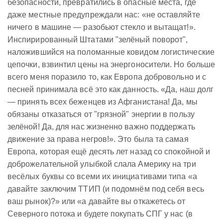
безопасности, превратились в опасные места, где
даже местные предупреждали нас: «не оставляйте
ничего в машине — разобьют стекло и вытащат!».
Инспирированный Штатами "зелёный поворот",
наложившийся на поломанные ковидом логистические
цепочки, взвинтил цены на энергоносители. Но больше
всего меня поразило то, как Европа добровольно и с
песней принимала всё это как данность. «Да, наш долг
— принять всех беженцев из Афганистана! Да, мы
обязаны отказаться от "грязной" энергии в пользу
зелёной! Да, для нас жизненно важно поддержать
движение за права негров!». Это была та самая
Европа, которая ещё десять лет назад со спокойной и
доброжелательной улыбкой слала Америку на три
весёлых буквы со всеми их инициативами типа «а
давайте заключим ТТИП (и подомнём под себя весь
ваш рынок)?» или «а давайте вы откажетесь от
Северного потока и будете покупать СПГ у нас (в