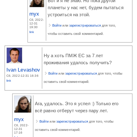
Вот и я не знаю. Но пока другой
планеты у нас нет, будем пытаться
myx
устроиться на этой.
Сб, 2022-
12-31
Войти
или
зарегистрироваться
для того,
19:30
link
чтобы оставить свой комментарий.
Ну а хоть ПМЖ ЕС за 7 лет
проживания удалось получить?
Ivan Levashov
Войти
или
зарегистрироваться
для того, чтобы
Сб, 2022-12-31 16:36
link
оставить свой комментарий.
Ага, удалось. Это я успел :) Только его
всё равно отберут через пару лет.
myx
Войти
или
зарегистрироваться
для того, чтобы
Сб, 2022-
12-31
оставить свой комментарий.
17:16