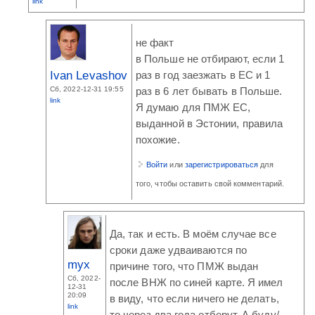
link
не факт
в Польше не отбирают, если 1
Ivan Levashov
раз в год заезжать в ЕС и 1
Сб, 2022-12-31 19:55
раз в 6 лет бывать в Польше.
link
Я думаю для ПМЖ ЕС,
выданной в Эстонии, правила
похожие.
Войти
или
зарегистрироваться
для
того, чтобы оставить свой комментарий.
Да, так и есть. В моём случае все
сроки даже удваиваются по
myx
причине того, что ПМЖ выдан
Сб, 2022-
после ВНЖ по синей карте. Я имел
12-31
20:09
в виду, что если ничего не делать,
link