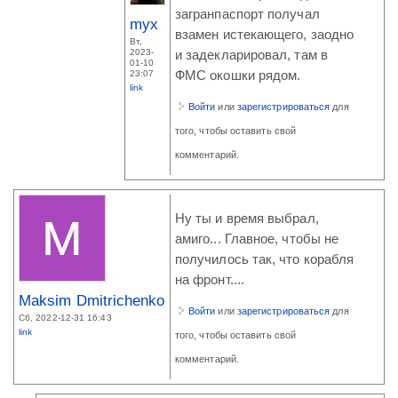
загранпаспорт получал
myx
взамен истекающего, заодно
Вт,
2023-
и задекларировал, там в
01-10
23:07
ФМС окошки рядом.
link
Войти
или
зарегистрироваться
для
того, чтобы оставить свой
комментарий.
Ну ты и время выбрал,
амиго... Главное, чтобы не
получилось так, что корабля
на фронт....
Maksim Dmitrichenko
Войти
или
зарегистрироваться
для
Сб, 2022-12-31 16:43
link
того, чтобы оставить свой
комментарий.