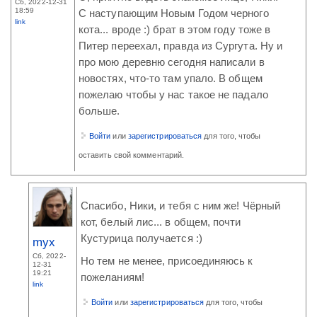
Сб, 2022-12-31
18:59
С наступающим Новым Годом черного
link
кота... вроде :) брат в этом году тоже в
Питер переехал, правда из Сургута. Ну и
про мою деревню сегодня написали в
новостях, что-то там упало. В общем
пожелаю чтобы у нас такое не падало
больше.
Войти
или
зарегистрироваться
для того, чтобы
оставить свой комментарий.
Спасибо, Ники, и тебя с ним же! Чёрный
кот, белый лис... в общем, почти
Кустурица получается :)
myx
Сб, 2022-
Но тем не менее, присоединяюсь к
12-31
19:21
пожеланиям!
link
Войти
или
зарегистрироваться
для того, чтобы