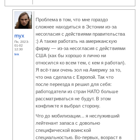
Проблема в том, что мне гораздо
сложнее находиться в Эстонии из-за
несогласия с действиями правительства
myx
:) А также работать на американскую
Пн, 2023-
01-02
фирму — из-за несогласия с действиями
12:30
link
США (как бы хорошо я лично ни
относился ко всем тем, с кем я работал).
Я всё-таки очень зол на Америку за то,
что она сделала с Европой. Так что
после переезда я решил для себя:
работодатели из стран НАТО больше
рассматриваться не будут. В этом
конфликте я выбрал сторону.
Что до мобилизации... я неслуживший
лейтенант запаса с довольно
специфической воинской
специальностью. Во-первых, возраст в