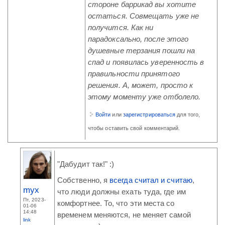
стороне баррикад вы хотите
остаться. Совмещать уже не
получится. Как ни
парадоксально, после этого
душевные терзания пошли на
спад и появилась уверенность в
правильности принятого
решения. А, может, просто к
этому моменту уже отболело.
Войти
или
зарегистрироваться
для того,
чтобы оставить свой комментарий.
"Дабудит так!" :)
Собственно, я
всегда считал и считаю
,
myx
что люди должны ехать туда, где им
Пт, 2023-
комфортнее. То, что эти места со
01-06
14:48
временем меняются, не меняет самой
link