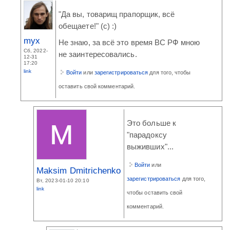
"Да вы, товарищ прапорщик, всё
обещаете!" (с) :)
myx
Не знаю, за всё это время ВС РФ мною
Сб, 2022-
не заинтересовались.
12-31
17:20
link
Войти
или
зарегистрироваться
для того, чтобы
оставить свой комментарий.
Это больше к
"парадоксу
выживших"...
Войти
или
Maksim Dmitrichenko
зарегистрироваться
для того,
Вт, 2023-01-10 20:10
link
чтобы оставить свой
комментарий.