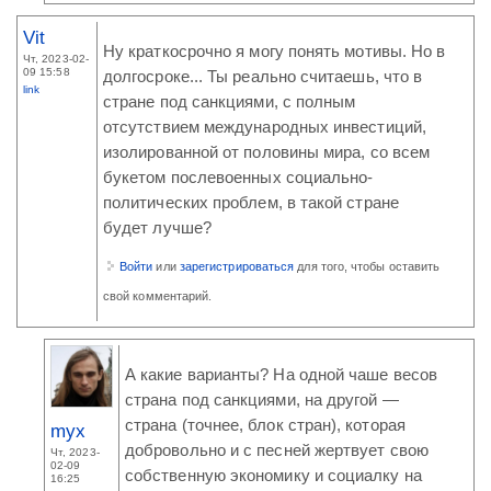
Vit
Ну краткосрочно я могу понять мотивы. Но в
Чт, 2023-02-
09 15:58
долгосроке... Ты реально считаешь, что в
link
стране под санкциями, с полным
отсутствием международных инвестиций,
изолированной от половины мира, со всем
букетом послевоенных социально-
политических проблем, в такой стране
будет лучше?
Войти
или
зарегистрироваться
для того, чтобы оставить
свой комментарий.
А какие варианты? На одной чаше весов
страна под санкциями, на другой —
страна (точнее, блок стран), которая
myx
добровольно и с песней жертвует свою
Чт, 2023-
02-09
собственную экономику и социалку на
16:25