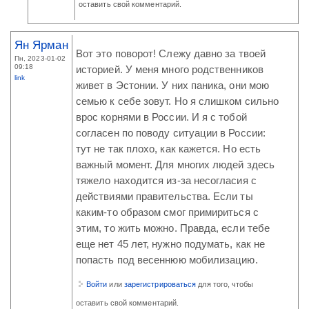
оставить свой комментарий.
Ян Ярман
Вот это поворот! Слежу давно за твоей
Пн, 2023-01-02
09:18
историей. У меня много родственников
link
живет в Эстонии. У них паника, они мою
семью к себе зовут. Но я слишком сильно
врос корнями в России. И я с тобой
согласен по поводу ситуации в России:
тут не так плохо, как кажется. Но есть
важный момент. Для многих людей здесь
тяжело находится из-за несогласия с
действиями правительства. Если ты
каким-то образом смог примириться с
этим, то жить можно. Правда, если тебе
еще нет 45 лет, нужно подумать, как не
попасть под весеннюю мобилизацию.
Войти
или
зарегистрироваться
для того, чтобы
оставить свой комментарий.