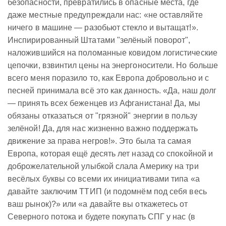
безопасности, превратились в опасные места, где
даже местные предупреждали нас: «не оставляйте
ничего в машине — разобьют стекло и вытащат!».
Инспирированный Штатами "зелёный поворот",
наложившийся на поломанные ковидом логистические
цепочки, взвинтил цены на энергоносители. Но больше
всего меня поразило то, как Европа добровольно и с
песней принимала всё это как данность. «Да, наш долг
— принять всех беженцев из Афганистана! Да, мы
обязаны отказаться от "грязной" энергии в пользу
зелёной! Да, для нас жизненно важно поддержать
движение за права негров!». Это была та самая
Европа, которая ещё десять лет назад со спокойной и
доброжелательной улыбкой слала Америку на три
весёлых буквы со всеми их инициативами типа «а
давайте заключим ТТИП (и подомнём под себя весь
ваш рынок)?» или «а давайте вы откажетесь от
Северного потока и будете покупать СПГ у нас (в