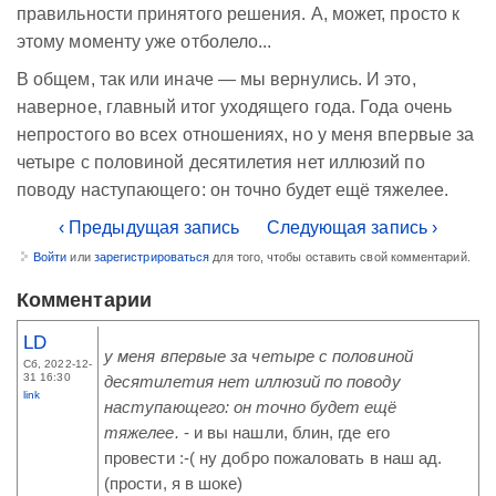
правильности принятого решения. А, может, просто к
этому моменту уже отболело...
В общем, так или иначе — мы вернулись. И это,
наверное, главный итог уходящего года. Года очень
непростого во всех отношениях, но у меня впервые за
четыре с половиной десятилетия нет иллюзий по
поводу наступающего: он точно будет ещё тяжелее.
‹ Предыдущая запись
Следующая запись ›
Войти
или
зарегистрироваться
для того, чтобы оставить свой комментарий.
Комментарии
LD
у меня впервые за четыре с половиной
Сб, 2022-12-
31 16:30
десятилетия нет иллюзий по поводу
link
наступающего: он точно будет ещё
тяжелее.
- и вы нашли, блин, где его
провести :-( ну добро пожаловать в наш ад.
(прости, я в шоке)