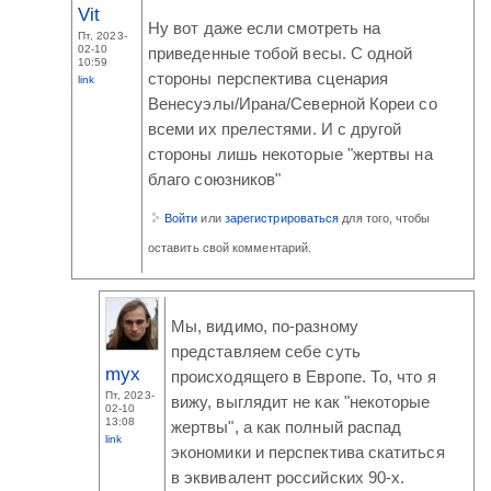
Vit
Ну вот даже если смотреть на
Пт, 2023-
02-10
приведенные тобой весы. С одной
10:59
стороны перспектива сценария
link
Венесуэлы/Ирана/Северной Кореи со
всеми их прелестями. И с другой
стороны лишь некоторые "жертвы на
благо союзников"
Войти
или
зарегистрироваться
для того, чтобы
оставить свой комментарий.
Мы, видимо, по-разному
представляем себе суть
myx
происходящего в Европе. То, что я
Пт, 2023-
вижу, выглядит не как "некоторые
02-10
13:08
жертвы", а как полный распад
link
экономики и перспектива скатиться
в эквивалент российских 90-х.