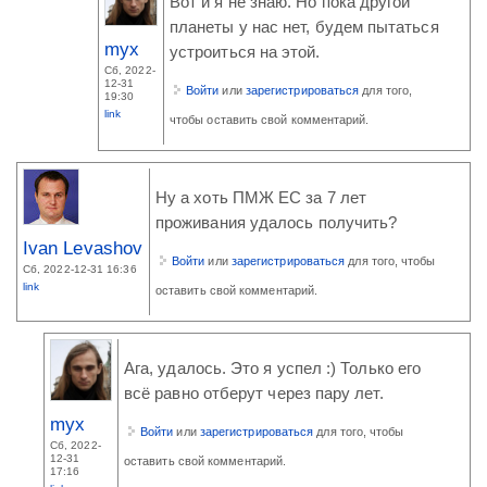
Вот и я не знаю. Но пока другой
планеты у нас нет, будем пытаться
myx
устроиться на этой.
Сб, 2022-
12-31
Войти
или
зарегистрироваться
для того,
19:30
link
чтобы оставить свой комментарий.
Ну а хоть ПМЖ ЕС за 7 лет
проживания удалось получить?
Ivan Levashov
Войти
или
зарегистрироваться
для того, чтобы
Сб, 2022-12-31 16:36
link
оставить свой комментарий.
Ага, удалось. Это я успел :) Только его
всё равно отберут через пару лет.
myx
Войти
или
зарегистрироваться
для того, чтобы
Сб, 2022-
12-31
оставить свой комментарий.
17:16