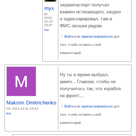
загранпаспорт получал
myx
взамен истекающего, заодно
Вт,
2023-
и задекларировал, там в
01-10
23:07
ФМС окошки рядом.
link
Войти
или
зарегистрироваться
для
того, чтобы оставить свой
комментарий.
Ну ты и время выбрал,
амиго... Главное, чтобы не
получилось так, что корабля
на фронт....
Maksim Dmitrichenko
Войти
или
зарегистрироваться
для
Сб, 2022-12-31 16:43
link
того, чтобы оставить свой
комментарий.