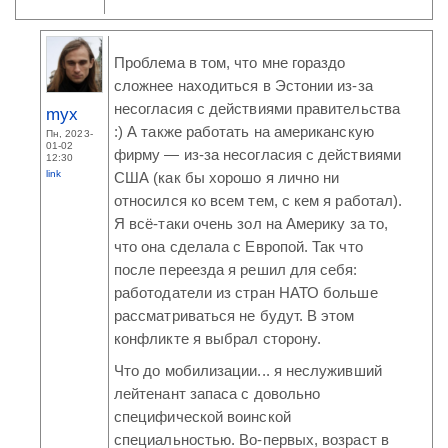
Проблема в том, что мне гораздо
сложнее находиться в Эстонии из-за
несогласия с действиями правительства
myx
:) А также работать на американскую
Пн, 2023-
01-02
фирму — из-за несогласия с действиями
12:30
link
США (как бы хорошо я лично ни
относился ко всем тем, с кем я работал).
Я всё-таки очень зол на Америку за то,
что она сделала с Европой. Так что
после переезда я решил для себя:
работодатели из стран НАТО больше
рассматриваться не будут. В этом
конфликте я выбрал сторону.
Что до мобилизации... я неслуживший
лейтенант запаса с довольно
специфической воинской
специальностью. Во-первых, возраст в