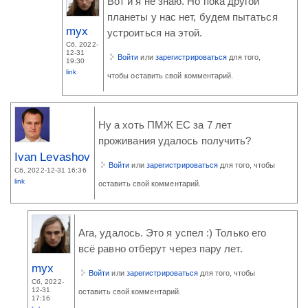
Вот и я не знаю. Но пока другой
планеты у нас нет, будем пытаться
myx
устроиться на этой.
Сб, 2022-
12-31
Войти
или
зарегистрироваться
для того,
19:30
link
чтобы оставить свой комментарий.
Ну а хоть ПМЖ ЕС за 7 лет
проживания удалось получить?
Ivan Levashov
Войти
или
зарегистрироваться
для того, чтобы
Сб, 2022-12-31 16:36
link
оставить свой комментарий.
Ага, удалось. Это я успел :) Только его
всё равно отберут через пару лет.
myx
Войти
или
зарегистрироваться
для того, чтобы
Сб, 2022-
12-31
оставить свой комментарий.
17:16