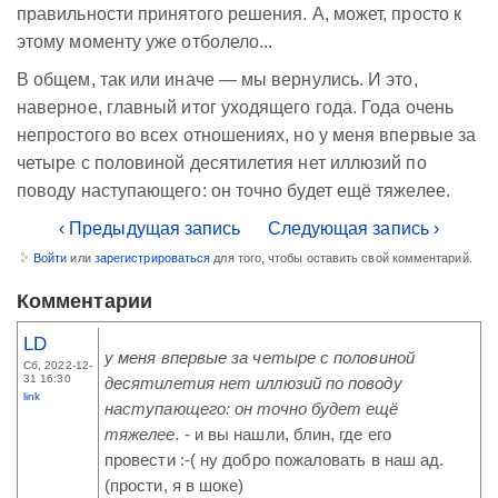
правильности принятого решения. А, может, просто к
этому моменту уже отболело...
В общем, так или иначе — мы вернулись. И это,
наверное, главный итог уходящего года. Года очень
непростого во всех отношениях, но у меня впервые за
четыре с половиной десятилетия нет иллюзий по
поводу наступающего: он точно будет ещё тяжелее.
‹ Предыдущая запись
Следующая запись ›
Войти
или
зарегистрироваться
для того, чтобы оставить свой комментарий.
Комментарии
LD
у меня впервые за четыре с половиной
Сб, 2022-12-
31 16:30
десятилетия нет иллюзий по поводу
link
наступающего: он точно будет ещё
тяжелее.
- и вы нашли, блин, где его
провести :-( ну добро пожаловать в наш ад.
(прости, я в шоке)