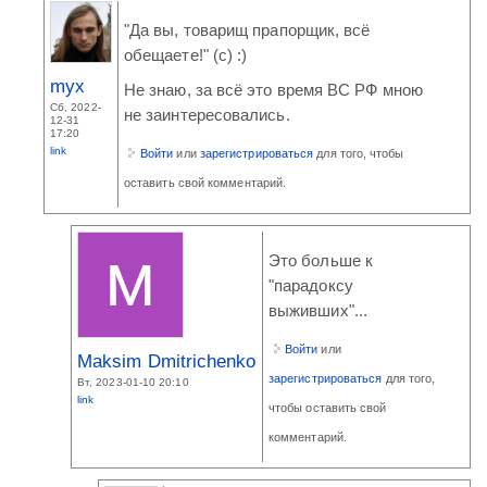
"Да вы, товарищ прапорщик, всё
обещаете!" (с) :)
myx
Не знаю, за всё это время ВС РФ мною
Сб, 2022-
не заинтересовались.
12-31
17:20
link
Войти
или
зарегистрироваться
для того, чтобы
оставить свой комментарий.
Это больше к
"парадоксу
выживших"...
Войти
или
Maksim Dmitrichenko
зарегистрироваться
для того,
Вт, 2023-01-10 20:10
link
чтобы оставить свой
комментарий.