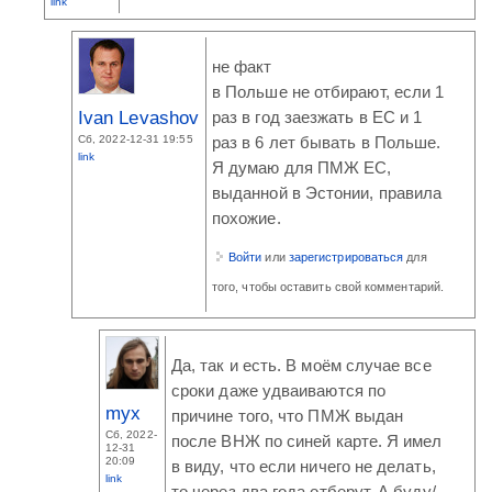
link
не факт
в Польше не отбирают, если 1
Ivan Levashov
раз в год заезжать в ЕС и 1
Сб, 2022-12-31 19:55
раз в 6 лет бывать в Польше.
link
Я думаю для ПМЖ ЕС,
выданной в Эстонии, правила
похожие.
Войти
или
зарегистрироваться
для
того, чтобы оставить свой комментарий.
Да, так и есть. В моём случае все
сроки даже удваиваются по
myx
причине того, что ПМЖ выдан
Сб, 2022-
после ВНЖ по синей карте. Я имел
12-31
20:09
в виду, что если ничего не делать,
link