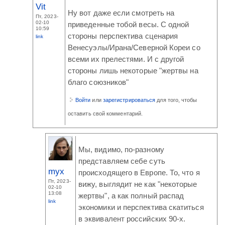
Vit
Ну вот даже если смотреть на
Пт, 2023-
02-10
приведенные тобой весы. С одной
10:59
стороны перспектива сценария
link
Венесуэлы/Ирана/Северной Кореи со
всеми их прелестями. И с другой
стороны лишь некоторые "жертвы на
благо союзников"
Войти
или
зарегистрироваться
для того, чтобы
оставить свой комментарий.
Мы, видимо, по-разному
представляем себе суть
myx
происходящего в Европе. То, что я
Пт, 2023-
вижу, выглядит не как "некоторые
02-10
13:08
жертвы", а как полный распад
link
экономики и перспектива скатиться
в эквивалент российских 90-х.