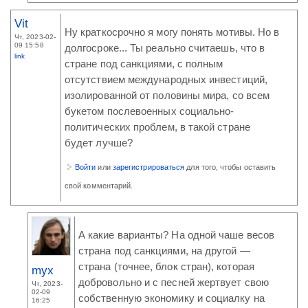
Vit
Ну краткосрочно я могу понять мотивы. Но в
Чт, 2023-02-
09 15:58
долгосроке... Ты реально считаешь, что в
link
стране под санкциями, с полным
отсутствием международных инвестиций,
изолированной от половины мира, со всем
букетом послевоенных социально-
политических проблем, в такой стране
будет лучше?
Войти
или
зарегистрироваться
для того, чтобы оставить
свой комментарий.
А какие варианты? На одной чаше весов
страна под санкциями, на другой —
страна (точнее, блок стран), которая
myx
добровольно и с песней жертвует свою
Чт, 2023-
02-09
собственную экономику и социалку на
16:25