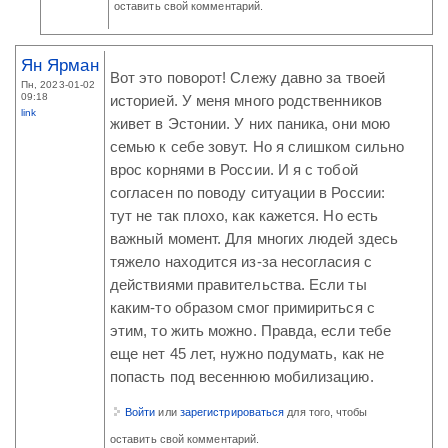
оставить свой комментарий.
Ян Ярман
Вот это поворот! Слежу давно за твоей
Пн, 2023-01-02
09:18
историей. У меня много родственников
link
живет в Эстонии. У них паника, они мою
семью к себе зовут. Но я слишком сильно
врос корнями в России. И я с тобой
согласен по поводу ситуации в России:
тут не так плохо, как кажется. Но есть
важный момент. Для многих людей здесь
тяжело находится из-за несогласия с
действиями правительства. Если ты
каким-то образом смог примириться с
этим, то жить можно. Правда, если тебе
еще нет 45 лет, нужно подумать, как не
попасть под весеннюю мобилизацию.
Войти
или
зарегистрироваться
для того, чтобы
оставить свой комментарий.