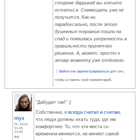
стороне баррикад вы хотите
остаться. Совмещать уже не
получится. Как ни
парадоксально, после этого
душевные терзания пошли на
спад и появилась уверенность в
правильности принятого
решения. А, может, просто к
этому моменту уже отболело.
Войти
или
зарегистрироваться
для того,
чтобы оставить свой комментарий.
"Дабудит так!" :)
Собственно, я
всегда считал и считаю
,
myx
что люди должны ехать туда, где им
Пт, 2023-
комфортнее. То, что эти места со
01-06
14:48
временем меняются, не меняет самой
link