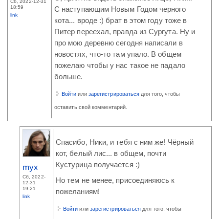
Сб, 2022-12-31
18:59
С наступающим Новым Годом черного
link
кота... вроде :) брат в этом году тоже в
Питер переехал, правда из Сургута. Ну и
про мою деревню сегодня написали в
новостях, что-то там упало. В общем
пожелаю чтобы у нас такое не падало
больше.
Войти
или
зарегистрироваться
для того, чтобы
оставить свой комментарий.
Спасибо, Ники, и тебя с ним же! Чёрный
кот, белый лис... в общем, почти
Кустурица получается :)
myx
Сб, 2022-
Но тем не менее, присоединяюсь к
12-31
19:21
пожеланиям!
link
Войти
или
зарегистрироваться
для того, чтобы