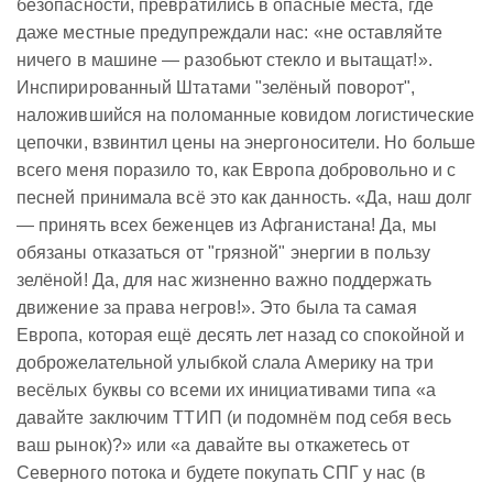
безопасности, превратились в опасные места, где
даже местные предупреждали нас: «не оставляйте
ничего в машине — разобьют стекло и вытащат!».
Инспирированный Штатами "зелёный поворот",
наложившийся на поломанные ковидом логистические
цепочки, взвинтил цены на энергоносители. Но больше
всего меня поразило то, как Европа добровольно и с
песней принимала всё это как данность. «Да, наш долг
— принять всех беженцев из Афганистана! Да, мы
обязаны отказаться от "грязной" энергии в пользу
зелёной! Да, для нас жизненно важно поддержать
движение за права негров!». Это была та самая
Европа, которая ещё десять лет назад со спокойной и
доброжелательной улыбкой слала Америку на три
весёлых буквы со всеми их инициативами типа «а
давайте заключим ТТИП (и подомнём под себя весь
ваш рынок)?» или «а давайте вы откажетесь от
Северного потока и будете покупать СПГ у нас (в