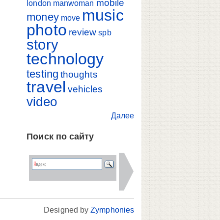
mobile
london
manwoman
music
money
move
photo
review
spb
story
technology
testing
thoughts
travel
vehicles
video
Далее
Поиск по сайту
Designed by
Zymphonies