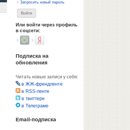
Запросить новый пароль
Или войти через профиль
в соцсети:
Login with Mail.ru
Login with Яндекс
Подписка на
обновления
Читать новые записи у себя:
в ЖЖ-френдленте
в RSS-ленте
в твиттере
в Телеграме
Email-подписка