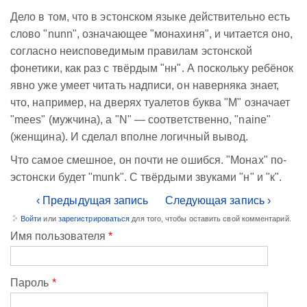
Дело в том, что в эстонском языке действительно есть
слово "nunn", означающее "монахиня", и читается оно,
согласно неисповедимым правилам эстонской
фонетики, как раз с твёрдым "нн". А поскольку ребёнок
явно уже умеет читать надписи, он наверняка знает,
что, например, на дверях туалетов буква "M" означает
"mees" (мужчина), а "N" — соответственно, "naine"
(женщина). И сделал вполне логичный вывод.
Что самое смешное, он почти не ошибся. "Монах" по-
эстонски будет "munk". С твёрдыми звуками "н" и "к".
‹ Предыдущая запись
Следующая запись ›
Войти
или
зарегистрироваться
для того, чтобы оставить свой комментарий.
Имя пользователя
*
Пароль
*