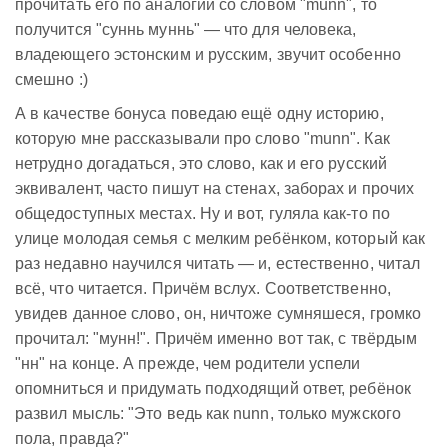
прочитать его по аналогии со словом "munn", то
получится "суннь муннь" — что для человека,
владеющего эстонским и русским, звучит особенно
смешно :)
А в качестве бонуса поведаю ещё одну историю,
которую мне рассказывали про слово "munn". Как
нетрудно догадаться, это слово, как и его русский
эквивалент, часто пишут на стенах, заборах и прочих
общедоступных местах. Ну и вот, гуляла как-то по
улице молодая семья с мелким ребёнком, который как
раз недавно научился читать — и, естественно, читал
всё, что читается. Причём вслух. Соответственно,
увидев данное слово, он, ничтоже сумняшеся, громко
прочитал: "мунн!". Причём именно вот так, с твёрдым
"нн" на конце. А прежде, чем родители успели
опомниться и придумать подходящий ответ, ребёнок
развил мысль: "Это ведь как nunn, только мужского
пола, правда?"