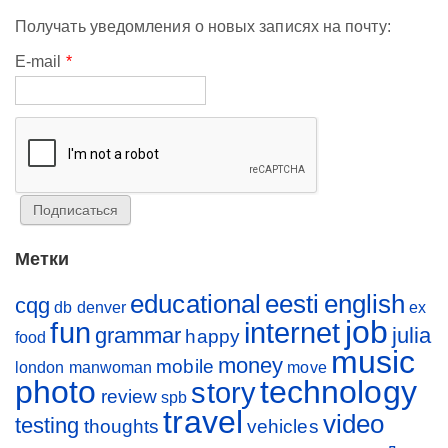
Получать уведомления о новых записях на почту:
E-mail
*
Метки
educational
eesti
english
cqg
db
denver
ex
job
fun
internet
grammar
julia
happy
food
music
money
mobile
london
manwoman
move
photo
technology
story
review
spb
travel
video
testing
thoughts
vehicles