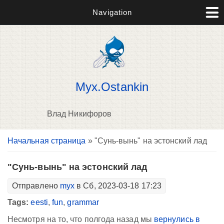
Navigation
Myx.Ostankin
Влад Никифоров
Вы здесь
Начальная страница
» "Cунь-вынь" на эстонский лад
В
д
п
"Cунь-вынь" на эстонский лад
Отправлено
myx
в Сб, 2023-03-18 17:23
Tags:
eesti
,
fun
,
grammar
Несмотря на то, что полгода назад мы
вернулись в