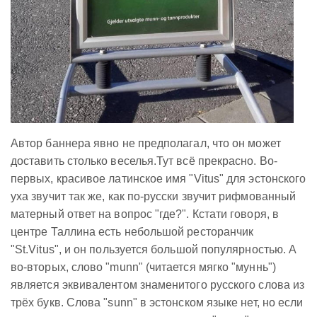
Автор баннера явно не предполагал, что он может
доставить столько веселья.Тут всё прекрасно. Во-
первых, красивое латинское имя "Vitus" для эстонского
уха звучит так же, как по-русски звучит рифмованный
матерный ответ на вопрос "где?". Кстати говоря, в
центре Таллина есть небольшой ресторанчик
"St.Vitus", и он пользуется большой популярностью. А
во-вторых, слово "munn" (читается мягко "муннь")
является эквивалентом знаменитого русского слова из
трёх букв. Слова "sunn" в эстонском языке нет, но если