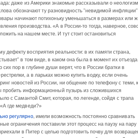
пада: даже из Америки знакомые рассказывали о неологиз
эти слова обозначают ту разновидность "невидимой инфляции"
 товары начинают потихоньку уменьшаться в размерах или 
вления производства. «А в России-то тогда, наверное, сов
ожить на нашем месте. И тут стоит остановиться
у дефекту восприятия реальности: в их памяти страна,
стывает" в том виде, в каком она была в момент их отъезда
сих пор в глубине души верят, что в России братки в
естрелки, а в ларьках можно купить водку, если очень
инг новостей из России, ни общение по телефону с теми, 
бны пробить информационный пузырь из сложившихся
было с Самантой Смит, которая, по легенде, сойдя с трапа
 «А где медведи?»
ьно регулярно
, имели возможность постоянно сравнивать
дные ограничения поставили этот процесс на паузу на пару
 приехали в Питер с целью подготовить почву для возвращ