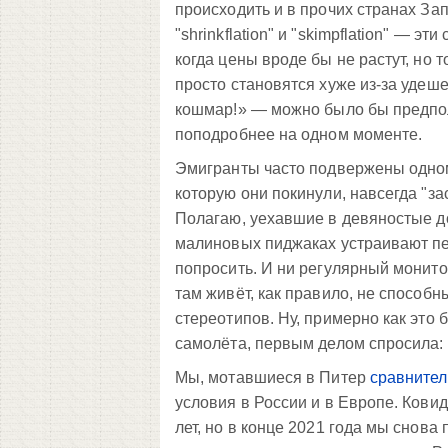
происходить и в прочих странах За
"shrinkflation" и "skimpflation" — 
когда цены вроде бы не растут, но
просто становятся хуже из-за удеше
кошмар!» — можно было бы предпол
поподробнее на одном моменте.
Эмигранты часто подвержены одном
которую они покинули, навсегда "за
Полагаю, уехавшие в девяностые до 
малиновых пиджаках устраивают пер
попросить. И ни регулярный монитор
там живёт, как правило, не спосо
стереотипов. Ну, примерно как это 
самолёта, первым делом спросила:
Мы, мотавшиеся в Питер
сравнител
условия в России и в Европе. Кови
лет, но в конце 2021 года мы снова