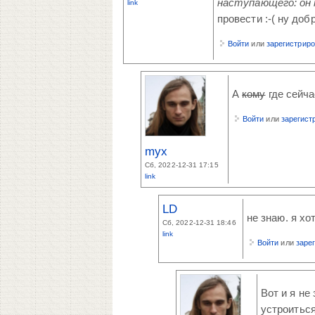
наступающего: он
link
провести :-( ну доб
Войти
или
зарегистрир
А
кому
где сейчас
Войти
или
зарегист
myx
Сб, 2022-12-31 17:15
link
LD
не знаю. я хо
Сб, 2022-12-31 18:46
link
Войти
или
заре
Вот и я не
устроиться