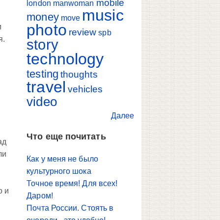
mobile
london
manwoman
music
money
move
photo
м
review
spb
я.
story
technology
testing
thoughts
travel
vehicles
video
Далее
Что еще почитать
ад
ли
Как у меня не было
культурного шока
Точное время! Для всех!
о и
Даром!
Почта России. Стоять в