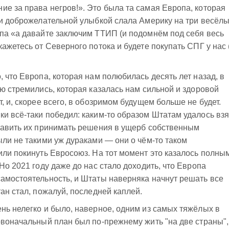
е за права негров!». Это была та самая Европа, которая
 и доброжелательной улыбкой слала Америку на три весёл
па «а давайте заключим ТТИП (и подомнём под себя весь
ажетесь от Северного потока и будете покупать СПГ у нас 
 что Европа, которая нам полюбилась десять лет назад, в
ую стремились, которая казалась нам сильной и здоровой
, и, скорее всего, в обозримом будущем больше не будет.
и всё-таки победил: каким-то образом Штатам удалось взя
ставить их принимать решения в ущерб собственным
ыли не такими уж дураками — они о чём-то таком
или покинуть Евросоюз. На тот момент это казалось полны
Но 2021 году даже до нас стало доходить, что Европа
амостоятельность, и Штаты наверняка начнут решать все
ан стал, пожалуй, последней каплей.
нь нелегко и было, наверное, одним из самых тяжёлых в
рвоначальный план был по-прежнему жить "на две страны",