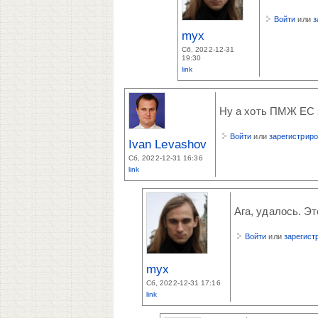
Войти
или
з
myx
Сб, 2022-12-31
19:30
link
Ну а хоть ПМЖ ЕС 
Войти
или
зарегистрир
Ivan Levashov
Сб, 2022-12-31 16:36
link
Ага, удалось. Эт
Войти
или
зарегист
myx
Сб, 2022-12-31 17:16
link