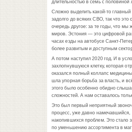
длительностью в семь с половиной л
Сложно выделить какой-то главный
задолго до всяких СВО, так что это
очередь другое: за те годы, что м
миров. Эстония — это цифровой рай
часах езды на автобусе Санкт-Пете
более развитым и доступным сектор
А потом наступил 2020 год. И в ус
захлопнувшуюся клетку, которая от
оказался полный коллапс медицины
шла упорная борьба за власть, и в
этого было особенно обидно слышат
сложностей. А нам оставалось тольк
Это был первый неприятный звоноче
процесс, уже давно намечавшийся, 
накопившихся проблем. Это стало з
по уменьшению ассортимента в мага