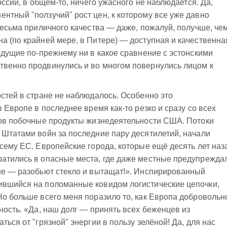
оссии, в общем-то, ничего ужасного не наблюдается. Да,
нтный "ползучий" рост цен, к которому все уже давно
 весьма приличного качества — даже, пожалуй, получше, че
а (по крайней мере, в Питере) — доступная и качественна
 идущие по-прежнему ни в какое сравнение с эстонскими
твенно продвинулись и во многом повернулись лицом к
остей в стране не наблюдалось. Особенно это
в Европе в последнее время как-то резко и сразу со всех
лов побочные продукты жизнедеятельности США. Потоки
 Штатами войн за последние пару десятилетий, начали
всему ЕС. Европейские города, которые ещё десять лет наз
ратились в опасные места, где даже местные предупрежда
ине — разобьют стекло и вытащат!». Инспирированный
ившийся на поломанные ковидом логистические цепочки,
Но больше всего меня поразило то, как Европа добровольн
ность. «Да, наш долг — принять всех беженцев из
ться от "грязной" энергии в пользу зелёной! Да, для нас