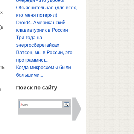
очереди - это удобно!
Объяснительная (для всех,
ых
кто меня потерял)
Droid4. Американский
(в
клавиатурник в России
Три года на
энергосберегайках
Ватсон, мы в России, это
программист...
ть
Когда микросхемы были
большими...
Поиск по сайту
м