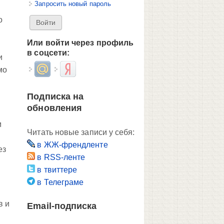
Запросить новый пароль
о
Или войти через профиль
в соцсети:
и
Login with Mail.ru
Login with Яндекс
мо
Подписка на
обновления
м
Читать новые записи у себя:
в ЖЖ-френдленте
ез
в RSS-ленте
в твиттере
в Телеграме
в и
Email-подписка