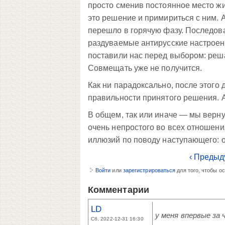
просто сменив постоянное место жи
это решение и примириться с ним. 
перешло в горячую фазу. Последова
раздуваемые антирусские настроени
поставили нас перед выбором: реша
Совмещать уже не получится.
Как ни парадоксально, после этого
правильности принятого решения. А,
В общем, так или иначе — мы вернул
очень непростого во всех отношени
иллюзий по поводу наступающего: о
‹ Предыд
Войти
или
зарегистрироваться
для того, чтобы о
Комментарии
LD
у меня впервые за
Сб, 2022-12-31 16:30