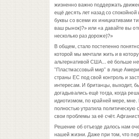
жизненно важно поддержать движени
ещё десять лет назад со спокойной
буквы со всеми их инициативами ти
ваш рынок)?» или «а давайте вы отк
несколько раз дороже)?»
В общем, стало постепенно понятно,
которой мы мечтали жить и в котор
альтернативой США... её больше нет
"Пластмассовый мир" в лице Америк
страны ЕС под свой контроль и за
интересам. И британцы, выходит, б
догадывались ещё тогда, когда реш
идиотизмом, по крайней мере, мне. 
полностью утратила политическую с
свои проблемы за её счёт. Афганист
Решение об отъезде далось нам оче
нашей жизни. Даже при том, что пе