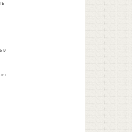
ть
ь в
нет