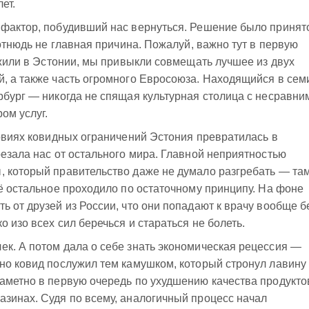
ет.
 фактор, побудивший нас вернуться. Решение было принят
 отнюдь не главная причина. Пожалуй, важно тут в первую
ы жили в Эстонии, мы привыкли совмещать лучшее из двух
, а также часть огромного Евросоюза. Находящийся в сем
рбург — никогда не спящая культурная столица с несравни
ом услуг.
ловиях ковидных ограничений Эстония превратилась в
резала нас от остального мира. Главной неприятностью
, который правительство даже не думало разгребать — та
сё остальное проходило по остаточному принципу. На фоне
ь от друзей из России, что они попадают к врачу вообще б
о изо всех сил беречься и стараться не болеть.
к. А потом дала о себе знать экономическая рецессия —
но ковид послужил тем камушком, который стронул лавину
аметно в первую очередь по ухудшению качества продукто
зинах. Судя по всему, аналогичный процесс начал