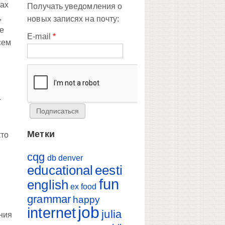
мах
Получать уведомления о
,
новых записях на почту:
же
E-mail
*
сем
.
Метки
кто
cqg
db
denver
educational
eesti
fun
english
ex
food
grammar
happy
job
internet
julia
ения