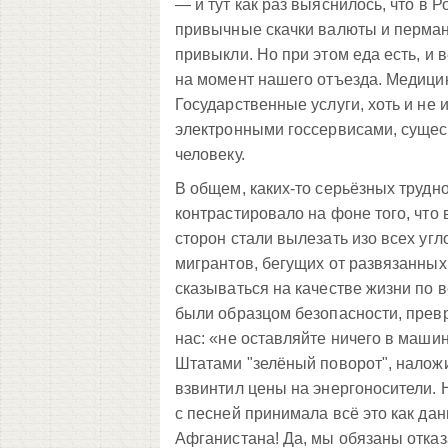
— и тут как раз выяснилось, что в Р
привычные скачки валюты и пермане
привыкли. Но при этом еда есть, и
на момент нашего отъезда. Медицин
Государственные услуги, хоть и не
электронными госсервисами, сущес
человеку.
В общем, каких-то серьёзных трудн
контрастировало на фоне того, что 
сторон стали вылезать изо всех уг
мигрантов, бегущих от развязанных
сказываться на качестве жизни по 
были образцом безопасности, прев
нас: «не оставляйте ничего в маш
Штатами "зелёный поворот", налож
взвинтил цены на энергоносители. 
с песней принимала всё это как дан
Афганистана! Да, мы обязаны отказа