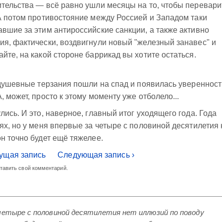
тельства — всё равно ушли месяцы на то, чтобы перевари
А потом противостояние между Россией и Западом таки
вшие за этим антироссийские санкции, а также активно
я, фактически, воздвигнули новый "железный занавес" и
йте, на какой стороне баррикад вы хотите остаться.
 душевные терзания пошли на спад и появилась уверенност
 может, просто к этому моменту уже отболело...
ись. И это, наверное, главный итог уходящего года. Года
ях, но у меня впервые за четыре с половиной десятилетия 
н точно будет ещё тяжелее.
ущая запись
Следующая запись ›
ставить свой комментарий.
 четыре с половиной десятилетия нет иллюзий по поводу