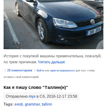
История с покупкой машины примечательна, пожалуй,
по трем причинам.
Читать дальше
29 комментариев
Войти
или
зарегистрироваться
для того, чтобы
оставить свой комментарий.
Как я пишу слово "Таллин(н)"
Отправлено
myx
в Сб, 2016-12-17 23:58
Tags:
eesti
,
grammar
,
tallinn