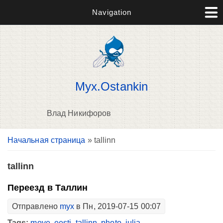
Navigation
Myx.Ostankin
Влад Никифоров
Вы здесь
Начальная страница
» tallinn
В
д
п
tallinn
Переезд в Таллин
Отправлено
myx
в Пн, 2019-07-15 00:07
Tags:
move
,
eesti
,
tallinn
,
photo
,
julia