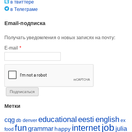
в твиттере
в Телеграме
Email-подписка
Получать уведомления о новых записях на почту:
E-mail
*
Метки
educational
eesti
english
cqg
db
denver
ex
job
fun
internet
grammar
julia
happy
food