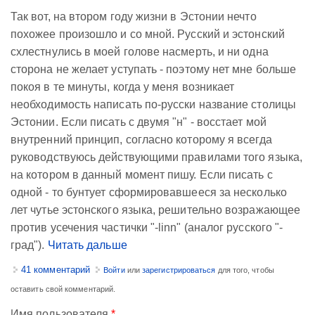
Так вот, на втором году жизни в Эстонии нечто
похожее произошло и со мной. Русский и эстонский
схлестнулись в моей голове насмерть, и ни одна
сторона не желает уступать - поэтому нет мне больше
покоя в те минуты, когда у меня возникает
необходимость написать по-русски название столицы
Эстонии. Если писать с двумя "н" - восстает мой
внутренний принцип, согласно которому я всегда
руководствуюсь действующими правилами того языка,
на котором в данный момент пишу. Если писать с
одной - то бунтует сформировавшееся за несколько
лет чутье эстонского языка, решительно возражающее
против усечения частички "-linn" (аналог русского "-
град").
Читать дальше
41 комментарий
Войти
или
зарегистрироваться
для того, чтобы
оставить свой комментарий.
Имя пользователя
*