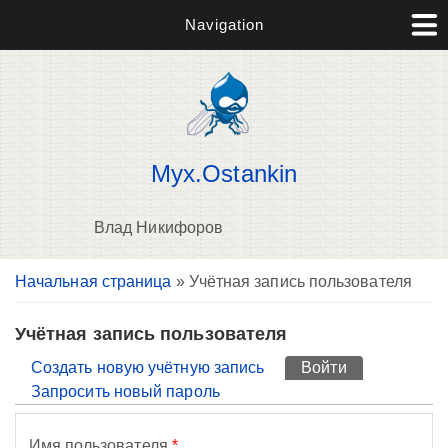
Navigation
Myx.Ostankin
Влад Никифоров
Вы здесь
Начальная страница
» Учётная запись пользователя
П
н
о
Учётная запись пользователя
Главные вкладки
Создать новую учётную запись
Войти
(активная вк
Запросить новый пароль
Имя пользователя
*