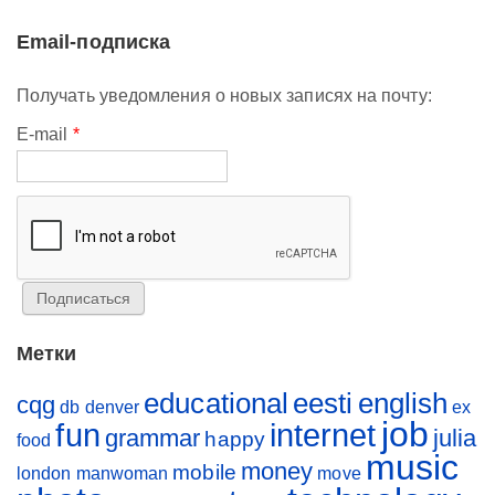
Email-подписка
Получать уведомления о новых записях на почту:
E-mail
*
Метки
educational
eesti
english
cqg
db
denver
ex
job
fun
internet
grammar
julia
happy
food
music
money
mobile
london
manwoman
move