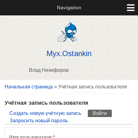
Navigation
Myx.Ostankin
Влад Никифоров
Вы здесь
Начальная страница
» Учётная запись пользователя
П
н
о
Учётная запись пользователя
Главные вкладки
Создать новую учётную запись
Войти
(активная вк
Запросить новый пароль
Имя пользователя
*