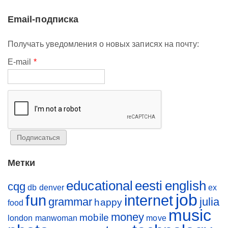
Email-подписка
Получать уведомления о новых записях на почту:
E-mail
*
Метки
educational
eesti
english
cqg
db
denver
ex
job
fun
internet
grammar
julia
happy
food
music
money
mobile
london
manwoman
move