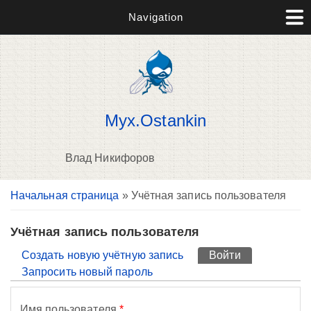
Navigation
Myx.Ostankin
Влад Никифоров
Вы здесь
Начальная страница
» Учётная запись пользователя
П
н
о
Учётная запись пользователя
Главные вкладки
Создать новую учётную запись
Войти
(активная вк
Запросить новый пароль
Имя пользователя
*