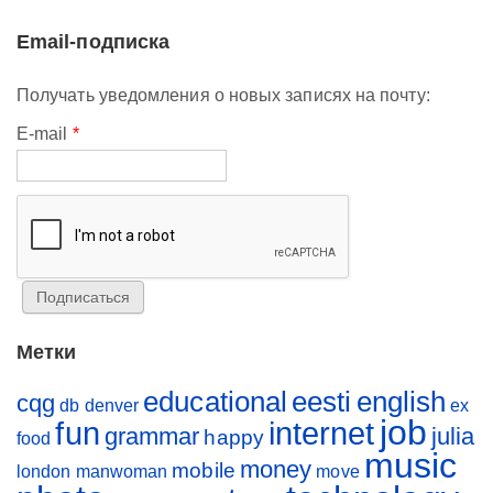
Email-подписка
Получать уведомления о новых записях на почту:
E-mail
*
Метки
educational
eesti
english
cqg
db
denver
ex
job
fun
internet
grammar
julia
happy
food
music
money
mobile
london
manwoman
move