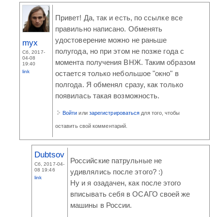
Привет! Да, так и есть, по ссылке все
правильно написано. Обменять
удостоверение можно не раньше
myx
полугода, но при этом не позже года с
Сб, 2017-
04-08
момента получения ВНЖ. Таким образом
19:40
link
остается только небольшое "окно" в
полгода. Я обменял сразу, как только
появилась такая возможность.
Войти
или
зарегистрироваться
для того, чтобы
оставить свой комментарий.
Dubtsov
Российские патрульные не
Сб, 2017-04-
08 19:46
удивлялись после этого? :)
link
Ну и я озадачен, как после этого
вписывать себя в ОСАГО своей же
машины в России.