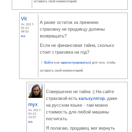
оставить свой комментарий.
Vit
А разве остаток за прежнюю
Чт, 2017-
01-12
страховку не продавцу должны
09:52
возвращать?
link
Если не финансовая тайна, сколько
стоит страховка на год?
Войти
или
зарегистрироваться
для того, чтобы
оставить свой комментарий.
Совершенно не тайна :) На сайте
страховой есть
калькулятор
, даже
myx
на русском языке - там можно
Чт, 2017-
стоимость для любой машины
01-12
13:57
посчитать.
link
Я полагаю, продавец мог вернуть