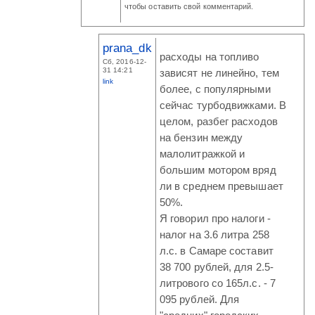
чтобы оставить свой комментарий.
prana_dk
расходы на топливо
Сб, 2016-12-
31 14:21
зависят не линейно, тем
link
более, с популярными
сейчас турбодвижками. В
целом, разбег расходов
на бензин между
малолитражкой и
большим мотором вряд
ли в среднем превышает
50%.
Я говорил про налоги -
налог на 3.6 литра 258
л.с. в Самаре составит
38 700 рублей, для 2.5-
литрового со 165л.с. - 7
095 рублей. Для