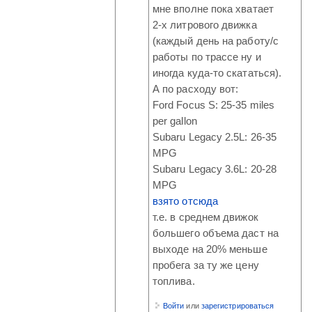
мне вполне пока хватает
2-х литрового движка
(каждый день на работу/с
работы по трассе ну и
иногда куда-то скататься).
А по расходу вот:
Ford Focus S: 25-35 miles
per gallon
Subaru Legacy 2.5L: 26-35
MPG
Subaru Legacy 3.6L: 20-28
MPG
взято отсюда
т.е. в среднем движок
большего объема даст на
выходе на 20% меньше
пробега за ту же цену
топлива.
Войти
или
зарегистрироваться