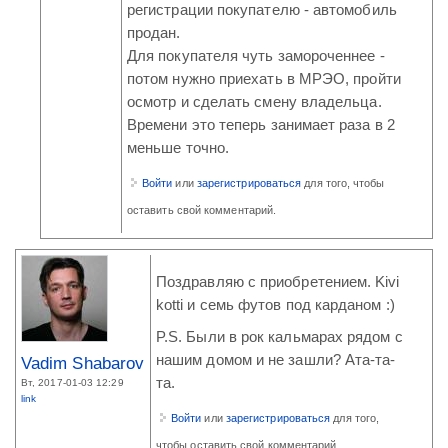
регистрации покупателю - автомобиль
продан.
Для покупателя чуть замороченнее -
потом нужно приехать в МРЭО, пройти
осмотр и сделать смену владельца.
Времени это теперь занимает раза в 2
меньше точно.
Войти
или
зарегистрироваться
для того, чтобы
оставить свой комментарий.
Поздравляю с приобретением. Kivi
kotti и семь футов под карданом :)
P.S. Были в рок кальмарах рядом с
нашим домом и не зашли? Ата-та-
Vadim Shabarov
та.
Вт, 2017-01-03 12:29
link
Войти
или
зарегистрироваться
для того,
чтобы оставить свой комментарий.