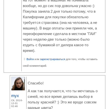
на тот момент в машинах не понимала
вообще, но до сих пор довольна ужасно :)
Покупка заняла 2 дня только потому, что в
Калифорнии для покупки обязательно
требуется страховка (она на человека, а не
машину). В виде оплаты они приняли чек, а
переоформление сделала в местном "ГАИ"
через неделю-две только (можно было
ездить с бумажкой от дилера какое-то
время).
Войти
или
зарегистрироваться
для того, чтобы оставить
свой комментарий.
Спасибо!
А как так получается, что ты мечтаешь о
myx
синей, но все время делаешь выбор в
Сб, 2016-
пользу красной? :) Это же вроде совсем
12-31
02:46
разные цвета?