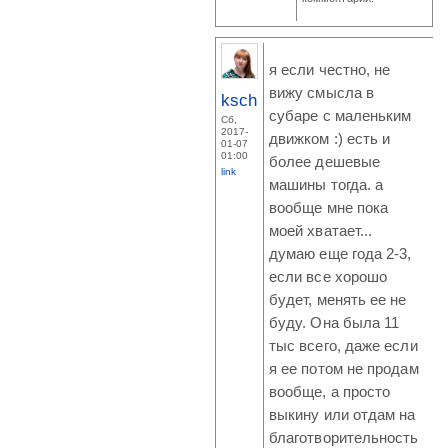
я если честно, не
вижу смысла в
ksch
субаре с маленьким
Сб,
2017-
движком :) есть и
01-07
01:00
более дешевые
link
машины тогда. а
вообще мне пока
моей хватает...
думаю еще года 2-3,
если все хорошо
будет, менять ее не
буду. Она была 11
тыс всего, даже если
я ее потом не продам
вообще, а просто
выкину или отдам на
благотворительность