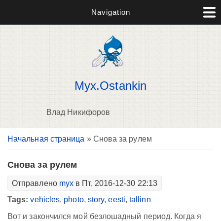
Navigation
Myx.Ostankin
Влад Никифоров
Вы здесь
Начальная страница
» Снова за рулем
В
д
п
Снова за рулем
Отправлено
myx
в Пт, 2016-12-30 22:13
Tags:
vehicles
,
photo
,
story
,
eesti
,
tallinn
Вот и закончился мой безлошадный период. Когда я