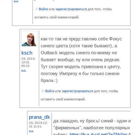
link
Войти
или
зарегистрироваться
для того, чтобы
оставить свой комментарий.
как-то так не представляю себе Фокус
синего цвета (хотя такие бывают), а
ksch
Outback модель синего по-моему не
Сб, 2016-
бывает вообще, ну или очень редкая.
12-31
Тут скорее модель привязана к цвету,
05:15
link
поэтому Импрезу я бы только синюю
брала :)
Войти
или
зарегистрироваться
для того, чтобы
оставить свой комментарий.
prana_dk
да лааадно, ну брось! синий - один из
Сб, 2016-12-
31 11:01
"фирменных", наиболее популярных ц
link
subaru.
https://h-a.d-cd.net/7e75b3as-96