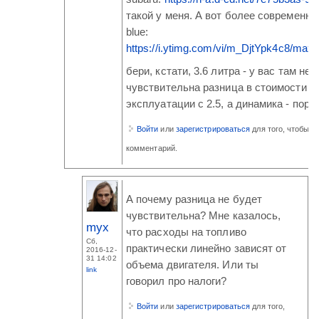
такой у меня. А вот более современны
blue:
https://i.ytimg.com/vi/m_DjtYpk4c8/maxre
бери, кстати, 3.6 литра - у вас там не 
чувствительна разница в стоимости
эксплуатации с 2.5, а динамика - пора
Войти
или
зарегистрироваться
для того, чтобы о
комментарий.
А почему разница не будет
чувствительна? Мне казалось,
myx
что расходы на топливо
Сб,
практически линейно зависят от
2016-12-
31 14:02
объема двигателя. Или ты
link
говорил про налоги?
Войти
или
зарегистрироваться
для того,