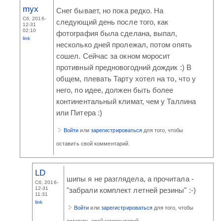
myx
Снег бывает, но пока редко. На
Сб, 2016-
следующий день после того, как
12-31
02:10
фотография была сделана, выпал,
link
несколько дней пролежал, потом опять
сошел. Сейчас за окном моросит
противный предновогодний дождик :) В
общем, плевать Тарту хотел на то, что у
него, по идее, должен быть более
континентальный климат, чем у Таллина
или Питера :)
Войти
или
зарегистрироваться
для того, чтобы
оставить свой комментарий.
LD
шипы я не разглядела, а прочитала -
Сб, 2016-
12-31
"забрали комплект летней резины" :-)
11:31
link
Войти
или
зарегистрироваться
для того, чтобы
оставить свой комментарий.