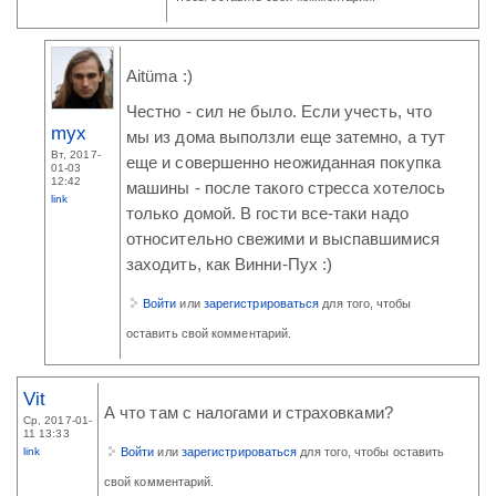
Aitüma :)
Честно - сил не было. Если учесть, что
myx
мы из дома выползли еще затемно, а тут
Вт, 2017-
еще и совершенно неожиданная покупка
01-03
12:42
машины - после такого стресса хотелось
link
только домой. В гости все-таки надо
относительно свежими и выспавшимися
заходить, как Винни-Пух :)
Войти
или
зарегистрироваться
для того, чтобы
оставить свой комментарий.
Vit
А что там с налогами и страховками?
Ср, 2017-01-
11 13:33
link
Войти
или
зарегистрироваться
для того, чтобы оставить
свой комментарий.