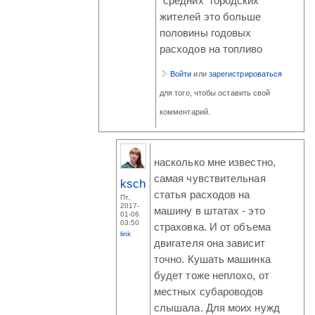
"средних" городских
жителей это больше
половины годовых
расходов на топливо
Войти
или
зарегистрироваться
для того, чтобы оставить свой
комментарий.
насколько мне известно,
самая чувствительная
ksch
статья расходов на
Пт,
2017-
машину в штатах - это
01-06
03:50
страховка. И от объема
link
двигателя она зависит
точно. Кушать машинка
будет тоже неплохо, от
местных субароводов
слышала. Для моих нужд