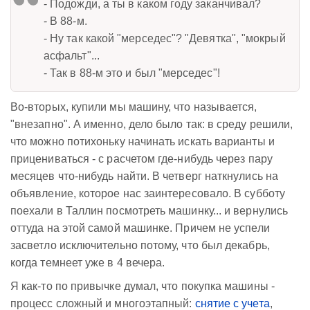
- Подожди, а ты в каком году заканчивал?
- В 88-м.
- Ну так какой "мерседес"? "Девятка", "мокрый
асфальт"...
- Так в 88-м это и был "мерседес"!
Во-вторых, купили мы машину, что называется,
"внезапно". А именно, дело было так: в среду решили,
что можно потихоньку начинать искать варианты и
прицениваться - с расчетом где-нибудь через пару
месяцев что-нибудь найти. В четверг наткнулись на
объявление, которое нас заинтересовало. В субботу
поехали в Таллин посмотреть машинку... и вернулись
оттуда на этой самой машинке. Причем не успели
засветло исключительно потому, что был декабрь,
когда темнеет уже в 4 вечера.
Я как-то по привычке думал, что покупка машины -
процесс сложный и многоэтапный:
снятие с учета
,