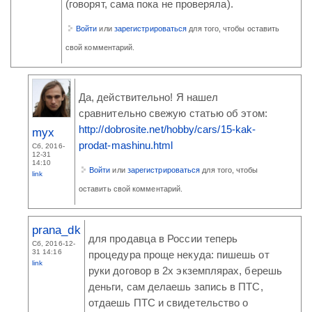
(говорят, сама пока не проверяла).
Войти
или
зарегистрироваться
для того, чтобы оставить
свой комментарий.
Да, действительно! Я нашел
сравнительно свежую статью об этом:
http://dobrosite.net/hobby/cars/15-kak-
myx
prodat-mashinu.html
Сб, 2016-
12-31
14:10
Войти
или
зарегистрироваться
для того, чтобы
link
оставить свой комментарий.
prana_dk
для продавца в России теперь
Сб, 2016-12-
31 14:16
процедура проще некуда: пишешь от
link
руки договор в 2х экземплярах, берешь
деньги, сам делаешь запись в ПТС,
отдаешь ПТС и свидетельство о