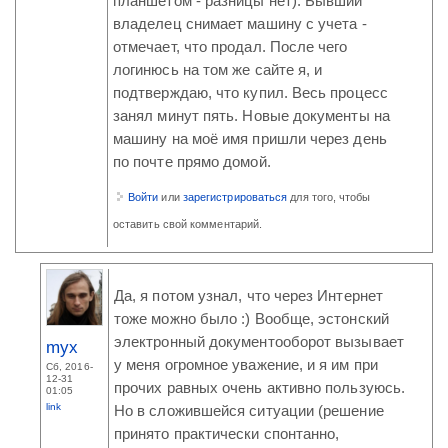
планшетом - разницы нет). Бывший
владелец снимает машину с учета -
отмечает, что продал. После чего
логинюсь на том же сайте я, и
подтверждаю, что купил. Весь процесс
занял минут пять. Новые документы на
машину на моё имя пришли через день
по почте прямо домой.
Войти
или
зарегистрироваться
для того, чтобы
оставить свой комментарий.
Да, я потом узнал, что через Интернет
тоже можно было :) Вообще, эстонский
электронный документооборот вызывает
myx
у меня огромное уважение, и я им при
Сб, 2016-
12-31
прочих равных очень активно пользуюсь.
01:05
link
Но в сложившейся ситуации (решение
принято практически спонтанно,