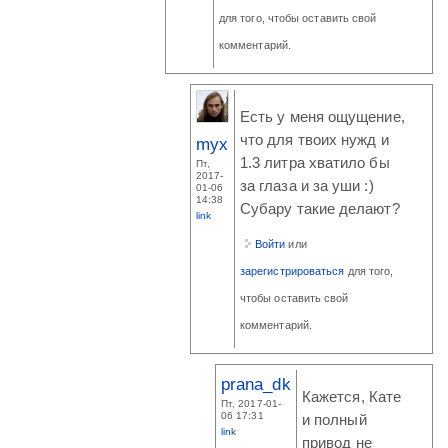
для того, чтобы оставить свой
комментарий.
Есть у меня ощущение,
что для твоих нужд и
myx
1.3 литра хватило бы
Пт,
2017-
за глаза и за уши :)
01-06
14:38
Субару такие делают?
link
Войти
или
зарегистрироваться
для того,
чтобы оставить свой
комментарий.
prana_dk
Кажется, Кате
Пт, 2017-01-
06 17:31
и полный
link
привод не