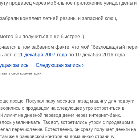
инуту продавец через мобильное приложение увидел деньги
 забрали комплект летней резины и запасной ключ,
 могло бы получиться еще быстрее :)
лючается в том забавном факте, что мой "безлошадный пери
ь лет: с
11 декабря 2007 года
по 10 декабря 2016 года.
ущая запись
Следующая запись ›
ставить свой комментарий.
ещё проще. Покупал пару месяцев назад машину для подруги.
оворились с продавцом на следующее утро встретиться в
ой лимит на дневной перевод денег через интернет-банк,
елось увеличивать. Так вот, встретились утром с продавцом в
делал перечисление. Естественно, он сразу получает деньги на
 там же в банковской конторе на домашнюю страницу