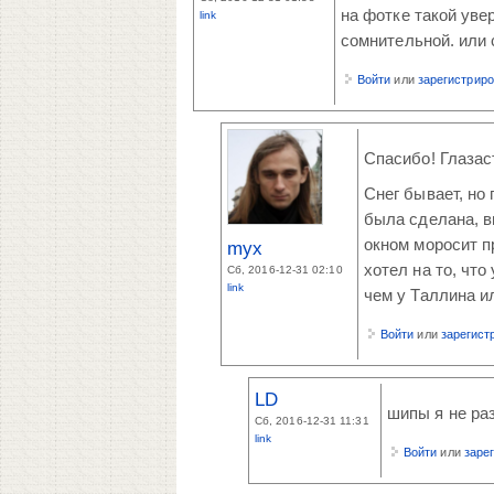
на фотке такой уве
link
сомнительной. или 
Войти
или
зарегистрир
Спасибо! Глазас
Снег бывает, но
была сделана, в
окном моросит п
myx
хотел на то, что
Сб, 2016-12-31 02:10
link
чем у Таллина ил
Войти
или
зарегист
LD
шипы я не раз
Сб, 2016-12-31 11:31
link
Войти
или
заре