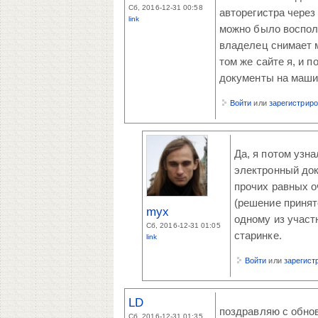
Сб, 2016-12-31 00:58
авторегистра через
link
можно было воспол
владелец снимает м
том же сайте я, и 
документы на машин
Войти
или
зарегистрир
Да, я потом узн
электронный док
прочих равных о
(решение принят
myx
одному из участ
Сб, 2016-12-31 01:05
старинке.
link
Войти
или
зарегист
LD
поздравляю с обнов
Сб, 2016-12-31 01:35