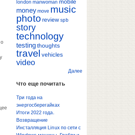
mobile
й
london
manwoman
music
money
move
photo
review
spb
story
technology
 о
testing
thoughts
travel
vehicles
у
video
Далее
Что еще почитать
Три года на
энергосберегайках
щее
Итоги 2022 года.
Возвращение
Инсталляция Linux по сети с