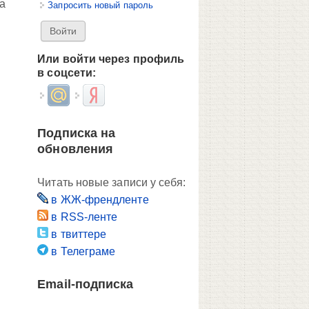
а
Запросить новый пароль
Или войти через профиль
в соцсети:
Login with Mail.ru
Login with Яндекс
Подписка на
обновления
Читать новые записи у себя:
в ЖЖ-френдленте
в RSS-ленте
в твиттере
в Телеграме
Email-подписка