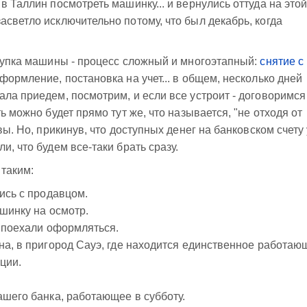
в Таллин посмотреть машинку... и вернулись оттуда на это
асветло исключительно потому, что был декабрь, когда
окупка машины - процесс сложный и многоэтапный:
снятие с
формление, постановка на учет... в общем, несколько дней
ала приедем, посмотрим, и если все устроит - договоримся
ь можно будет прямо тут же, что называется, "не отходя от
вы. Но, прикинув, что доступных денег на банковском счету 
и, что будем все-таки брать сразу.
таким:
ись с продавцом.
ашинку на осмотр.
, поехали оформляться.
на, в пригород Сауэ, где находится единственное работаю
ции.
ашего банка, работающее в субботу.