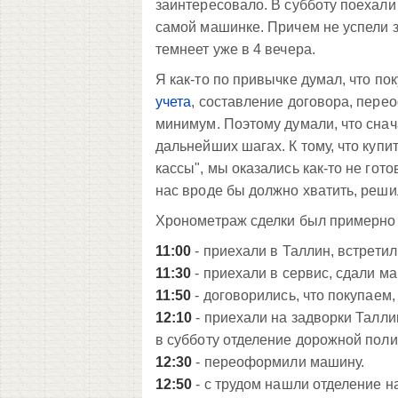
заинтересовало. В субботу поехали 
самой машинке. Причем не успели з
темнеет уже в 4 вечера.
Я как-то по привычке думал, что п
учета
, составление договора, перео
минимум. Поэтому думали, что снач
дальнейших шагах. К тому, что купит
кассы", мы оказались как-то не гото
нас вроде бы должно хватить, решил
Хронометраж сделки был примерно 
11:00
- приехали в Таллин, встретил
11:30
- приехали в сервис, сдали м
11:50
- договорились, что покупаем
12:10
- приехали на задворки Талли
в субботу отделение дорожной поли
12:30
- переоформили машину.
12:50
- с трудом нашли отделение н