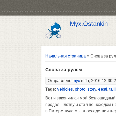
Myx.Ostankin
Вы здесь
Начальная страница
» Снова за ру
Снова за рулем
Отправлено
myx
в Пт, 2016-12-30 
Tags:
vehicles
,
photo
,
story
,
eesti
,
tall
Вот и закончился мой безлошадный 
продал Плотву и стал пешеходом н
в Питере, куда мы впоследствии п