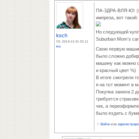
ПА-ЗДРА-ВЛЯ-Ю! :) 
импреза, вот такой:
Но следующей куплю
ksch
Suburban Mom's car 
Сб, 2016-12-31 02:11
link
Свою первую машину
было сложно добир
машину как можно с
и красный цвет %)
В итоге смотрели т
я на тот момент в 
Покупка заняла 2 д
требуется страховк
чек, а переоформле
было ездить с бума
Войти
или
зарегистрир