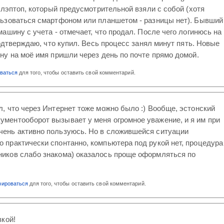
 лэптоп, который предусмотрительной взяли с собой (хотя
ьзоваться смартфоном или планшетом - разницы нет). Бывший
ашину с учета - отмечает, что продал. После чего логинюсь на
подтверждаю, что купил. Весь процесс занял минут пять. Новые
у на моё имя пришли через день по почте прямо домой.
оваться
для того, чтобы оставить свой комментарий.
ал, что через Интернет тоже можно было :) Вообще, эстонский
ументооборот вызывает у меня огромное уважение, и я им при
чень активно пользуюсь. Но в сложившейся ситуации
о практически спонтанно, компьютера под рукой нет, процедура
ников слабо знакома) оказалось проще оформляться по
рироваться
для того, чтобы оставить свой комментарий.
кой!