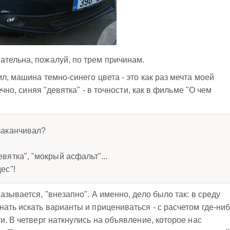
ательна, пожалуй, по трем причинам.
л, машина темно-синего цвета - это как раз мечта моей
ечно, синяя "девятка" - в точности, как в фильме "О чем
 заканчивал?
евятка", "мокрый асфальт"...
ес"!
азывается, "внезапно". А именно, дело было так: в среду
ать искать варианты и прицениваться - с расчетом где-ни
и. В четверг наткнулись на объявление, которое нас