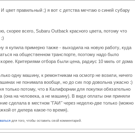
И цвет правильный ;) я вот с детства мечтаю о синей субару
, скорее всего, Subaru Outback красного цвета, потому что
;)
 я купила примерно также - выходила на новую работу, куда
аться на общественном транспорте, поэтому надо было
корее. Критериями отбора были цена, радиус 10 миль от дома
олько одну машину, к ремонтникам на осмотр не возили, ничего
машинах не понимала вообще, но до сих пор довольна ужасно :)
ня только потому, что в Калифорнии для покупки обязательно
а (она на человека, а не машину). В виде оплаты они приняли
ние сделала в местном "ГАИ" через неделю-две только (можно
жкой от дилера какое-то время).
оваться
для того, чтобы оставить свой комментарий.