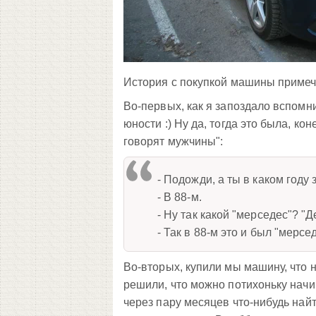
История с покупкой машины примеч
Во-первых, как я запоздало вспомни
юности :) Ну да, тогда это была, кон
говорят мужчины":
- Подожди, а ты в каком году
- В 88-м.
- Ну так какой "мерседес"? "Д
- Так в 88-м это и был "мерсед
Во-вторых, купили мы машину, что н
решили, что можно потихоньку начин
через пару месяцев что-нибудь найт