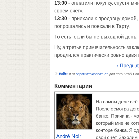
13:00
- оплатили покупку, спустя м
своем счету.
13:30
- приехали к продавцу домой,
попрощались и поехали в Тарту.
То есть, если бы не выходной день,
Ну, а третья примечательность зак
продлился практически ровно девят
‹ Предыд
Войти
или
зарегистрироваться
для того, чтобы о
Комментарии
На самом деле всё 
После осмотра дог
банке. Причина - м
который мне не хот
конторе банка. Я с
André Noir
свой счёт. Заходим