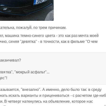
ательна, пожалуй, по трем причинам.
л, машина темно-синего цвета - это как раз мечта моей
ечно, синяя "девятка" - в точности, как в фильме "О чем
 заканчивал?
евятка", "мокрый асфальт"...
ес"!
азывается, "внезапно". А именно, дело было так: в среду
ать искать варианты и прицениваться - с расчетом где-ни
и. В четверг наткнулись на объявление, которое нас