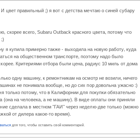
И цвет правильный ;) я вот с детства мечтаю о синей субару
, скорее всего, Subaru Outback красного цвета, потому что
;)
 я купила примерно также - выходила на новую работу, куда
аться на общественном транспорте, поэтому надо было
корее. Критериями отбора были цена, радиус 10 миль от дома
олько одну машину, к ремонтникам на осмотр не возили, ничего
машинах не понимала вообще, но до сих пор довольна ужасно :)
ня только потому, что в Калифорнии для покупки обязательно
а (она на человека, а не машину). В виде оплаты они приняли
ние сделала в местном "ГАИ" через неделю-две только (можно
жкой от дилера какое-то время).
оваться
для того, чтобы оставить свой комментарий.