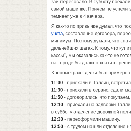
заинтересовало. В субботу поехали 
самой машинке. Причем не успели з
темнеет уже в 4 вечера.
Я как-то по привычке думал, что п
учета
, составление договора, перео
минимум. Поэтому думали, что снач
дальнейших шагах. К тому, что купит
кассы", мы оказались как-то не гото
нас вроде бы должно хватить, решил
Хронометраж сделки был примерно 
11:00
- приехали в Таллин, встретил
11:30
- приехали в сервис, сдали м
11:50
- договорились, что покупаем
12:10
- приехали на задворки Талли
в субботу отделение дорожной поли
12:30
- переоформили машину.
12:50
- с трудом нашли отделение н