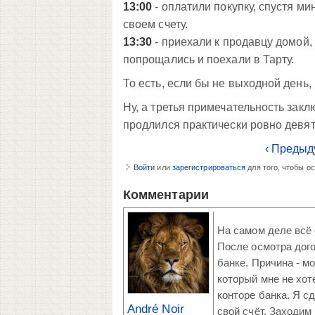
13:00
- оплатили покупку, спустя м
своем счету.
13:30
- приехали к продавцу домой,
попрощались и поехали в Тарту.
То есть, если бы не выходной день,
Ну, а третья примечательность зак
продлился практически ровно девят
‹ Предыд
Войти
или
зарегистрироваться
для того, чтобы о
Комментарии
На самом деле всё 
После осмотра дог
банке. Причина - м
который мне не хот
конторе банка. Я с
André Noir
свой счёт. Заходим