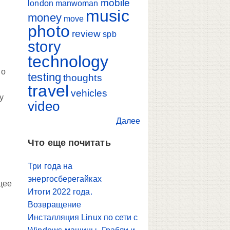
mobile
й
london
manwoman
music
money
move
photo
review
spb
story
technology
 о
testing
thoughts
travel
vehicles
у
video
Далее
Что еще почитать
Три года на
энергосберегайках
щее
Итоги 2022 года.
Возвращение
Инсталляция Linux по сети с