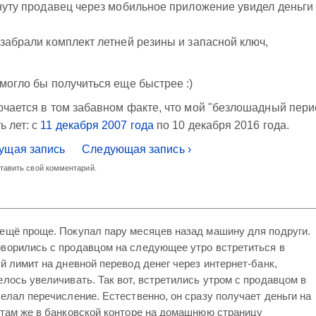
инуту продавец через мобильное приложение увидел деньги
 забрали комплект летней резины и запасной ключ,
 могло бы получиться еще быстрее :)
лючается в том забавном факте, что мой "безлошадный пери
ь лет: с
11 декабря 2007 года
по 10 декабря 2016 года.
ущая запись
Следующая запись ›
ставить свой комментарий.
ещё проще. Покупал пару месяцев назад машину для подруги.
оворились с продавцом на следующее утро встретиться в
ой лимит на дневной перевод денег через интернет-банк,
елось увеличивать. Так вот, встретились утром с продавцом в
делал перечисление. Естественно, он сразу получает деньги на
 там же в банковской конторе на домашнюю страницу