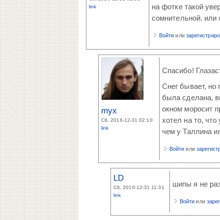
на фотке такой уве
link
сомнительной. или 
Войти
или
зарегистрир
Спасибо! Глазас
Снег бывает, но
была сделана, в
окном моросит п
myx
хотел на то, что
Сб, 2016-12-31 02:10
link
чем у Таллина ил
Войти
или
зарегист
LD
шипы я не раз
Сб, 2016-12-31 11:31
link
Войти
или
заре