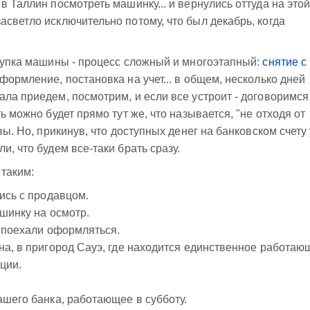
в Таллин посмотреть машинку... и вернулись оттуда на это
асветло исключительно потому, что был декабрь, когда
окупка машины - процесс сложный и многоэтапный:
снятие с
формление, постановка на учет... в общем, несколько дней
ала приедем, посмотрим, и если все устроит - договоримся
ь можно будет прямо тут же, что называется, "не отходя от
вы. Но, прикинув, что доступных денег на банковском счету 
и, что будем все-таки брать сразу.
таким:
ись с продавцом.
ашинку на осмотр.
, поехали оформляться.
на, в пригород Сауэ, где находится единственное работаю
ции.
ашего банка, работающее в субботу.