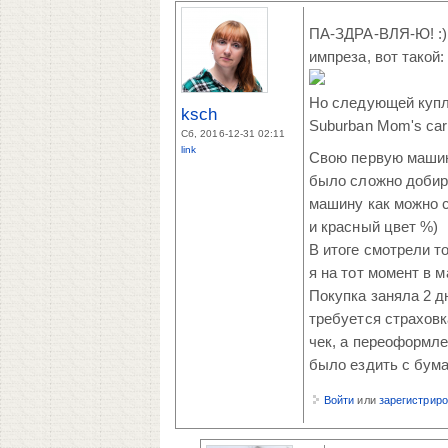
ПА-ЗДРА-ВЛЯ-Ю! :) 
импреза, вот такой:
Но следующей куплю
ksch
Suburban Mom's car 
Сб, 2016-12-31 02:11
link
Свою первую машину
было сложно добир
машину как можно с
и красный цвет %)
В итоге смотрели т
я на тот момент в 
Покупка заняла 2 д
требуется страховк
чек, а переоформле
было ездить с бума
Войти
или
зарегистрир