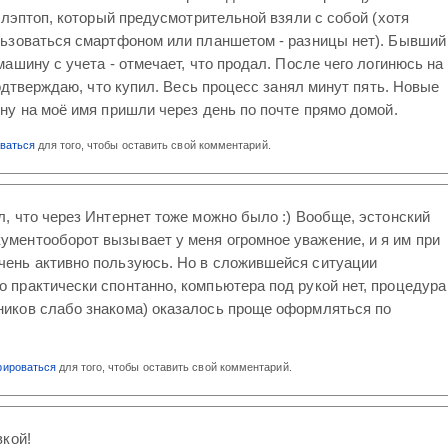
 лэптоп, который предусмотрительной взяли с собой (хотя
ьзоваться смартфоном или планшетом - разницы нет). Бывший
ашину с учета - отмечает, что продал. После чего логинюсь на
подтверждаю, что купил. Весь процесс занял минут пять. Новые
у на моё имя пришли через день по почте прямо домой.
оваться
для того, чтобы оставить свой комментарий.
ал, что через Интернет тоже можно было :) Вообще, эстонский
ументооборот вызывает у меня огромное уважение, и я им при
чень активно пользуюсь. Но в сложившейся ситуации
о практически спонтанно, компьютера под рукой нет, процедура
ников слабо знакома) оказалось проще оформляться по
рироваться
для того, чтобы оставить свой комментарий.
кой!