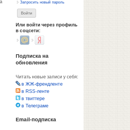
а
Запросить новый пароль
Или войти через профиль
в соцсети:
Login with Mail.ru
Login with Яндекс
Подписка на
обновления
Читать новые записи у себя:
в ЖЖ-френдленте
в RSS-ленте
в твиттере
в Телеграме
Email-подписка