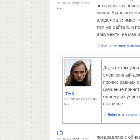
Сб, 2016-12-31 00:58
авторегистра через
link
можно было воспол
владелец снимает м
том же сайте я, и 
документы на машин
Войти
или
зарегистрир
Да, я потом узн
электронный док
прочих равных о
(решение принят
myx
одному из участ
Сб, 2016-12-31 01:05
старинке.
link
Войти
или
зарегист
LD
поздравляю с обнов
Сб, 2016-12-31 01:35