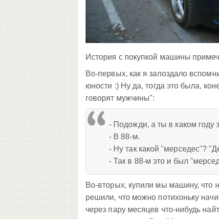
История с покупкой машины примеч
Во-первых, как я запоздало вспомни
юности :) Ну да, тогда это была, кон
говорят мужчины":
- Подожди, а ты в каком году
- В 88-м.
- Ну так какой "мерседес"? "Д
- Так в 88-м это и был "мерсед
Во-вторых, купили мы машину, что н
решили, что можно потихоньку начин
через пару месяцев что-нибудь найт