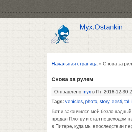
Myx.Ostankin
Вы здесь
Начальная страница
» Снова за ру
Снова за рулем
Отправлено
myx
в Пт, 2016-12-30 
Tags:
vehicles
,
photo
,
story
,
eesti
,
tall
Вот и закончился мой безлошадный 
продал Плотву и стал пешеходом н
в Питере, куда мы впоследствии п