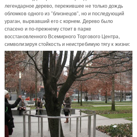
легендарное дерево, пережившее не только дождь
обломков одного из "близнецов", но и последующий
ураган, вырвавший его с корнем. Дерево было
спасено и по-прежнему стоит в парке
восстановленного Всемирного Торгового Центра,
символизируя стойкость и неистребимую тягу к жизни: