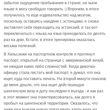
забытое ощущение пребывания в стране, на чьем
языке я могу свободно говорить :) Впрочем, в итоге
получилось то еще издевательство над мозгом,
поскольку, оставаясь наедине с эстонцами, я снова
заставлял себя переходить на эстонский, и так вот
переключаться с языка на язык приходилось по десять
раз на дню. Кстати, в итоге тренировка оказалась
весьма полезной.
В Хельсинки на паспортном контроле я протянул
паспорт, открытый на странице с американской визой,
не ожидая каких либо сложностей. Когда девочка-
офицер стала листать мой паспорт, я думал, что она
ищет, куда поставить печать. На второй минуте поисков
до меня дошло, что она ищет действующую
шенгенскую визу и дату последнего въезда - и как раз
в этот момент она поинтересовалась, как долго я
пробыл на шенгенской территории. Оказалось, что
даже при выезде нужно предъявить карту вида на