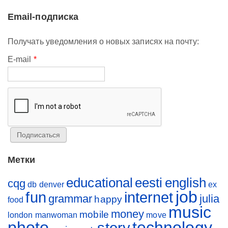
Email-подписка
Получать уведомления о новых записях на почту:
E-mail
*
Метки
educational
eesti
english
cqg
db
denver
ex
job
fun
internet
grammar
julia
happy
food
music
money
mobile
london
manwoman
move
photo
technology
story