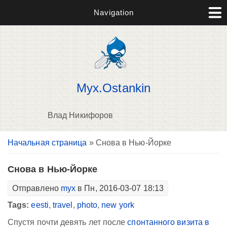
Navigation
Myx.Ostankin
Влад Никифоров
Вы здесь
Начальная страница
» Снова в Нью-Йорке
В
д
п
Снова в Нью-Йорке
Отправлено
myx
в Пн, 2016-03-07 18:13
Tags:
eesti
,
travel
,
photo
,
new york
Спустя почти девять лет после
спонтанного визита в