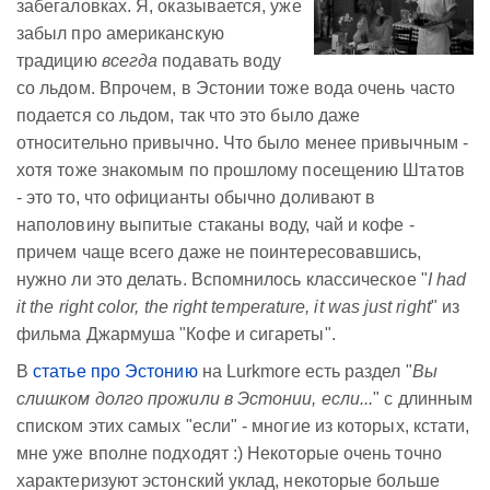
забегаловках. Я, оказывается, уже
забыл про американскую
традицию
всегда
подавать воду
со льдом. Впрочем, в Эстонии тоже вода очень часто
подается со льдом, так что это было даже
относительно привычно. Что было менее привычным -
хотя тоже знакомым по прошлому посещению Штатов
- это то, что официанты обычно доливают в
наполовину выпитые стаканы воду, чай и кофе -
причем чаще всего даже не поинтересовавшись,
нужно ли это делать. Вспомнилось классическое "
I had
it the right color, the right temperature, it was just right
" из
фильма Джармуша "Кофе и сигареты".
В
статье про Эстонию
на Lurkmore есть раздел "
Вы
слишком долго прожили в Эстонии, если...
" с длинным
списком этих самых "если" - многие из которых, кстати,
мне уже вполне подходят :) Некоторые очень точно
характеризуют эстонский уклад, некоторые больше