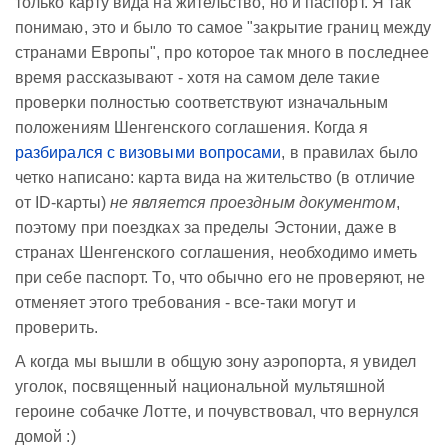
только карту вида на жительство, но и паспорт. Я так
понимаю, это и было то самое "закрытие границ между
странами Европы", про которое так много в последнее
время рассказывают - хотя на самом деле такие
проверки полностью соответствуют изначальным
положениям Шенгенского соглашения. Когда я
разбирался с визовыми вопросами
, в правилах было
четко написано: карта вида на жительство (в отличие
от ID-карты)
не является проездным документом
,
поэтому при поездках за пределы Эстонии, даже в
странах Шенгенского соглашения, необходимо иметь
при себе паспорт. То, что обычно его не проверяют, не
отменяет этого требования - все-таки могут и
проверить.
А когда мы вышли в общую зону аэропорта, я увидел
уголок, посвященный национальной мультяшной
героине собачке Лотте, и почувствовал, что вернулся
домой :)