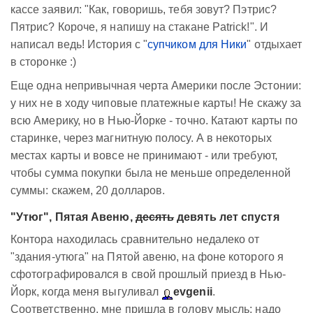
кассе заявил: "Как, говоришь, тебя зовут? Пэтрис?
Пятрис? Короче, я напишу на стакане Patrick!". И
написал ведь! История с "
супчиком для Ники
" отдыхает
в сторонке :)
Еще одна непривычная черта Америки после Эстонии:
у них не в ходу чиповые платежные карты! Не скажу за
всю Америку, но в Нью-Йорке - точно. Катают карты по
старинке, через магнитную полосу. А в некоторых
местах карты и вовсе не принимают - или требуют,
чтобы сумма покупки была не меньше определенной
суммы: скажем, 20 долларов.
"Утюг", Пятая Авеню,
десять
девять лет спустя
Контора находилась сравнительно недалеко от
"здания-утюга" на Пятой авеню, на фоне которого я
сфотографировался в свой прошлый приезд в Нью-
Йорк, когда меня выгуливал
evgenii
.
Соответственно, мне пришла в голову мысль: надо