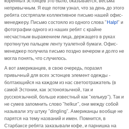
коренных эстонцев это было, оказывается, весьма
непривычным. Я еще потом узнал, что за день до этого
ребята состряпали коллективное письмо нашей офис-
менеджеру. Письмо состояло из одного слова "
Halp!
" и
фотографии одного из наших ребят с крайне
несчастным выражением лица, держащего в руках
проткнутую пальцем ленту туалетной бумаги. Офис-
менеджер получила письмо поздно вечером и долго не
могла понять, что случилось.
А вот американцев, в свою очередь, поразил
привычный для всех эстонцев элемент одежды -
болтающийся на каждом из нас светоотражатель (в
самой Эстонии, как эстоноязычной, так и
русскоязычной, больше известный как "хелькур"). Так и
не сумев запомнить слово "helkur", они между собой
называли эту штуку "dingling". Американцы вообще не
парятся на тему названий и имен. Помнится, в
Старбаксе ребята заказывали кофе, и парнишка на