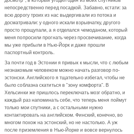
досмотр", в который угодил один из моих спутников
непосредственно перед посадкой. Забавно, кстати: за
всю дорогу троих из нас выдергивали из потока и
досматривали: у одного искали взрывчатку, другого
просто прощупали, а я отделался чемоданом, который
меня попросили прогнать через просвечивание, когда
мы уже прибыли в Нью-Йорк и даже прошли
паспортный контроль.
За почти год в Эстонии я привык к мысли, что с любым
незнакомым человеком можно начать разговор по-
эстонски. Английского я тщательно избегал, чтобы не
было соблазна скатиться в "зону комфорта". В
Хельсинки же пришлось переключать мозг обратно, и
каждый раз напоминать себе, что теперь меня поймут
только мои спутники, а с остальными нужно
контактировать на английском. Финский, конечно, во
многом похож на эстонский, но не настолько. А уж
после приземления в Нью-Йорке и вовсе вернулось