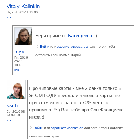
Vitaly Kalinkin
Пт, 2016-03-11 12:09
link
Бери пример с
Батищевых
:)
Войти
или
зарегистрироваться
для того, чтобы
myx
оставить свой комментарий.
Пн, 2016-
03-14
13:35
link
Про чиповые карты - мне 2 банка только В
ЭТОМ ГОДУ прислали чиповые карты, но
при этом их все равно в 70% мест не
ksch
принимают %) Вот тебе про Сан Франциско
Ср, 2016-08-
24 04:08
инфа ;)
link
Войти
или
зарегистрироваться
для того, чтобы оставить
свой комментарий.