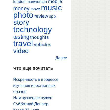
mobile
london
manwoman
music
money
move
photo
review
spb
story
technology
testing
thoughts
travel
vehicles
video
Далее
Что еще почитать
Искренность в процессе
изучения иностранных
языков
Нам кузнец не нужен
Субботний Денвер