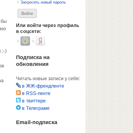
Запросить новый пароль
 бы
Или войти через профиль
чно
в соцсети:
Login with Mail.ru
Login with Яндекс
;-)
Подписка на
обновления
ов
Читать новые записи у себя:
ра
в ЖЖ-френдленте
в RSS-ленте
в твиттере
в Телеграме
Email-подписка