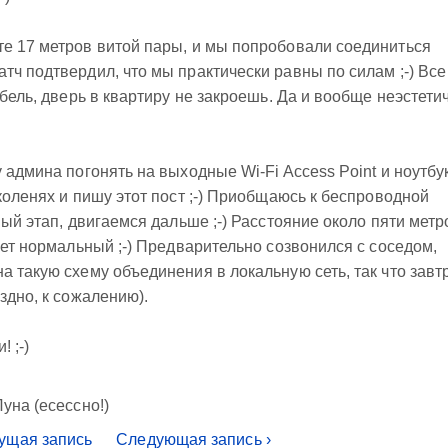
те 17 метров витой пары, и мы попробовали соединиться
тч подтвердил, что мы практически равны по силам ;-) Все
абель, дверь в квартиру не закроешь. Да и вообще неэстети
 админа погонять на выходные Wi-Fi Access Point и ноутбук 
коленях и пишу этот пост ;-) Приобщаюсь к беспроводной
ный этап, двигаемся дальше ;-) Расстояние около пяти метр
лет нормальный ;-) Предварительно созвонился с соседом,
а такую схему объединения в локальную сеть, так что завт
здно, к сожалению).
 ;-)
уна (есессно!)
ущая запись
Следующая запись ›