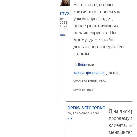
Есть такое, но оно
критично в совсем уж
myx
узком круге задач,
Пт,
2013-
вроде реалтаймовых
06-28
13:02
онлайн-игрушек. По-
link
моему, даже скайп
достаточно толерантен
к лагам.
Войти
или
зарегистрироваться
для того,
чтобы оставить свой
комментарий.
denis sotchenko
Я на днях р
Пт, 2013-06-28 13:34
проблему мо
link
клиента. Бер
меня интерне