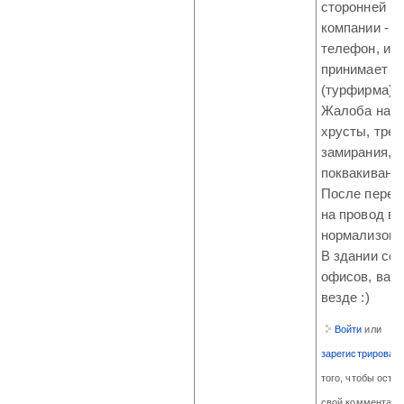
сторонней
компании -
телефон, и
принимает з
(турфирма).
Жалоба на
хрусты, трес
замирания,
поквакивания
После перех
на провод вс
нормализова
В здании сот
офисов, вай
везде :)
Войти
или
зарегистрироват
того, чтобы оста
свой комментари