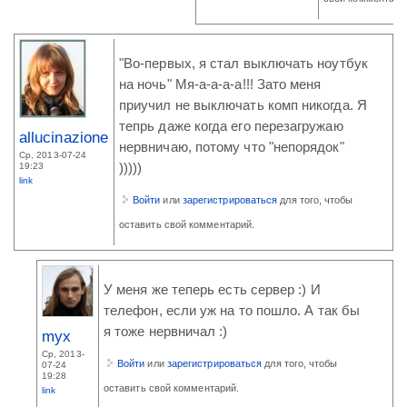
"Во-первых, я стал выключать ноутбук
на ночь" Мя-а-а-а-а!!! Зато меня
приучил не выключать комп никогда. Я
тепрь даже когда его перезагружаю
allucinazione
нервничаю, потому что "непорядок"
Ср, 2013-07-24
19:23
)))))
link
Войти
или
зарегистрироваться
для того, чтобы
оставить свой комментарий.
У меня же теперь есть сервер :) И
телефон, если уж на то пошло. А так бы
я тоже нервничал :)
myx
Ср, 2013-
Войти
или
зарегистрироваться
для того, чтобы
07-24
19:28
оставить свой комментарий.
link