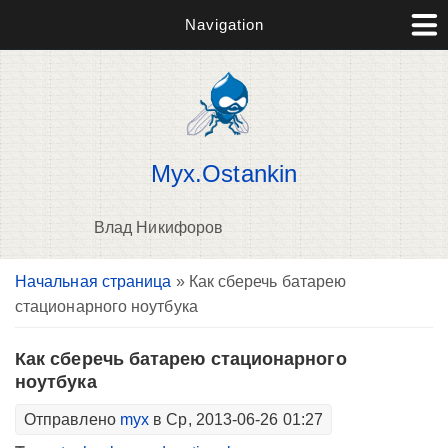
Navigation
Myx.Ostankin
Влад Никифоров
Вы здесь
Начальная страница
» Как сберечь батарею
В
стационарного ноутбука
д
п
Как сберечь батарею стационарного
ноутбука
Отправлено
myx
в Ср, 2013-06-26 01:27