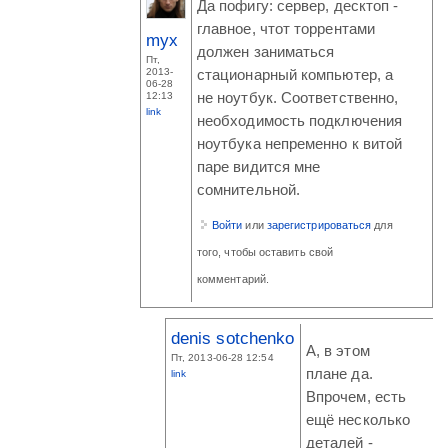
Да пофигу: сервер, десктоп -
главное, чтот торрентами
myx
должен заниматься
Пт,
2013-
стационарный компьютер, а
06-28
12:13
не ноутбук. Соответственно,
link
необходимость подключения
ноутбука непременно к витой
паре видится мне
сомнительной.
Войти
или
зарегистрироваться
для
того, чтобы оставить свой
комментарий.
denis sotchenko
А, в этом
Пт, 2013-06-28 12:54
плане да.
link
Впрочем, есть
ещё несколько
деталей -