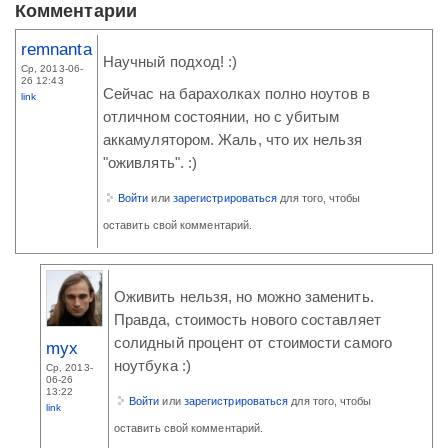
Комментарии
remnanta
Научный подход! :)
Ср, 2013-06-
26 12:43
Сейчас на барахолках полно ноутов в
link
отличном состоянии, но с убитым
аккамулятором. Жаль, что их нельзя
"оживлять". :)
Войти
или
зарегистрироваться
для того, чтобы
оставить свой комментарий.
Оживить нельзя, но можно заменить.
Правда, стоимость нового составляет
солидный процент от стоимости самого
myx
ноутбука :)
Ср, 2013-
06-26
13:22
Войти
или
зарегистрироваться
для того, чтобы
link
оставить свой комментарий.