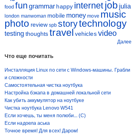
job
fun
internet
grammar
julia
happy
food
music
money
mobile
london
manwoman
move
photo
technology
story
review
spb
travel
video
testing
thoughts
vehicles
Далее
Что еще почитать
Инсталляция Linux по сети с Windows-машины. Грабли
и сложности
Самостоятельная чистка ноутбука
Настройка бэкапа в домашней локальной сети
Как убить аккумулятор на ноутбуке
Чистка ноутбука Lenovo W541
Если хочешь, ты меня полюби... (С)
Если надоела аська
Точное время! Для всех! Даром!