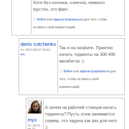
Хотя без колонок, конечно, немного
грустно, это факт.
Войти
или
зарегистрироваться
для того, чтобы
оставить свой комментарий.
denis sotchenko
Так я на гигабите. Приятно
Чт, 2013-06-27 03:43
качать торренты на 300-400
link
мегабитах :)
Войти
или
зарегистрироваться
для
того, чтобы оставить свой
комментарий.
А зачем на рабочей станции качать
торренты? Пусть этим занимается
myx
сервер, это задача как раз для него
Чт, 2013-
:)
06-27