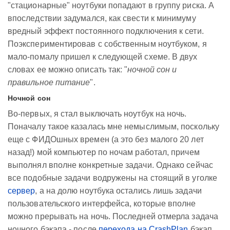
"стационарные" ноутбуки попадают в группу риска. А
впоследствии задумался, как свести к минимуму
вредный эффект постоянного подключения к сети.
Поэкспериментировав с собственным ноутбуком, я
мало-помалу пришел к следующей схеме. В двух
словах ее можно описать так: "
ночной сон и
правильное питание
".
Ночной сон
Во-первых, я стал выключать ноутбук на ночь.
Поначалу такое казалась мне немыслимым, поскольку
еще с ФИДОшных времен (а это без малого 20 лет
назад!) мой компьютер по ночам работал, причем
выполнял вполне конкретные задачи. Однако сейчас
все подобные задачи водружены на стоящий в уголке
сервер
, а на долю ноутбука остались лишь задачи
пользовательского интерфейса, которые вполне
можно прерывать на ночь. Последней отмерла задача
ночного бэкапа - после
перехода на CrashPlan
бэкап