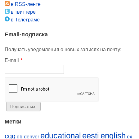
в RSS-ленте
в твиттере
в Телеграме
Email-подписка
Получать уведомления о новых записях на почту:
E-mail
*
Метки
educational
eesti
english
cqg
db
denver
ex