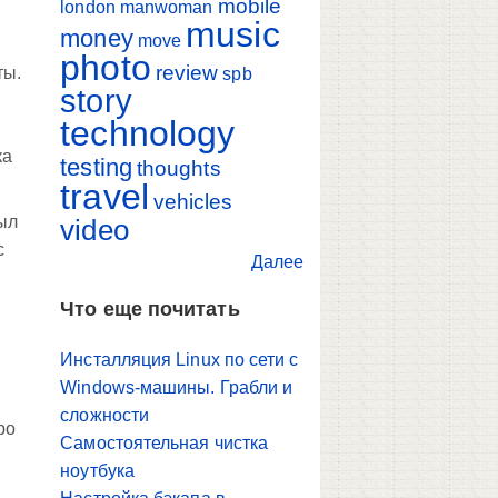
mobile
london
manwoman
music
money
move
photo
review
ты.
spb
story
technology
ка
testing
thoughts
travel
vehicles
ыл
video
с
Далее
Что еще почитать
Инсталляция Linux по сети с
Windows-машины. Грабли и
сложности
ро
Самостоятельная чистка
ноутбука