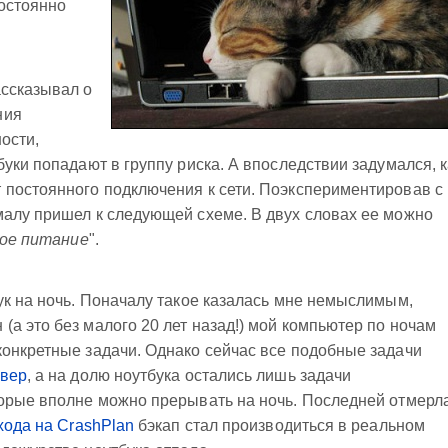
постоянно
ссказывал о
ния
ности,
уки попадают в группу риска. А впоследствии задумался, к
 постоянного подключения к сети. Поэкспериментировав с
малу пришел к следующей схеме. В двух словах ее можно
ное питание
".
ук на ночь. Поначалу такое казалась мне немыслимым,
а это без малого 20 лет назад!) мой компьютер по ночам
онкретные задачи. Однако сейчас все подобные задачи
рвер
, а на долю ноутбука остались лишь задачи
торые вполне можно прерывать на ночь. Последней отмерл
хода на CrashPlan
бэкап стал производиться в реальном