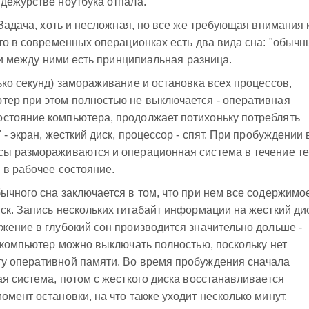
дежурстве ноутбука отпала.
 Задача, хоть и несложная, но все же требующая внимания 
что в современных операционках есть два вида сна: "обыч
, и между ними есть принципиальная разница.
ько секунд) замораживание и остановка всех процессов,
тер при этом полностью не выключается - оперативная
стояние компьютера, продолжает потихоньку потреблять
 - экран, жесткий диск, процессор - спят. При пробуждении 
сы размораживаются и операционная система в течение те
 в рабочее состояние.
ычного сна заключается в том, что при нем все содержимо
ск. Запись нескольких гигабайт информации на жесткий дис
жение в глубокий сон производится значительно дольше -
е компьютер можно выключать полностью, поскольку нет
у оперативной памяти. Во время пробуждения сначала
ая система, потом с жесткого диска восстанавливается
мент остановки, на что также уходит несколько минут.