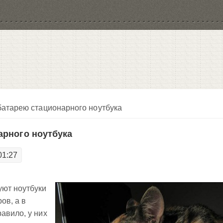
батарею стационарного ноутбука
арного ноутбука
01:27
уют ноутбуки
ов, а в
авило, у них