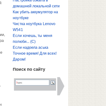
Настройка бэкапа в
й
домашней локальной сети
Как убить аккумулятор на
ноутбуке
Чистка ноутбука Lenovo
W541
ии,
Если хочешь, ты меня
ура
полюби... (С)
Если надоела аська
ее
Точное время! Для всех!
Даром!
Поиск по сайту
д
н