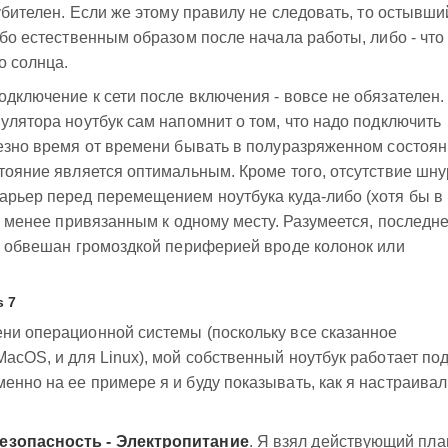
губителен. Если же этому правилу не следовать, то остывши
ибо естественным образом после начала работы, либо - что
о солнца.
одключение к сети после включения - вовсе не обязателен.
улятора ноутбук сам напомнит о том, что надо подключить
лезно время от времени бывать в полуразряженном состоян
стояние является оптимальным. Кроме того, отсутствие шн
арьер перед перемещением ноутбука куда-либо (хотя бы в
ть менее привязанным к одному месту. Разумеется, последн
не обвешан громоздкой периферией вроде колонок или
 7
ени операционной системы (поскольку все сказанное
acOS, и для Linux), мой собственный ноутбук работает по
енно на ее примере я и буду показывать, как я настраивал
безопасность - Электропитание
. Я взял действующий пла