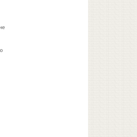
не
то