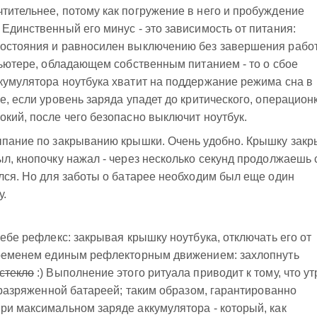
тительнее, потому как погружение в него и пробуждение
 Единственный его минус - это зависимость от питания:
состояния и равносилен выключению без завершения рабо
мпьютере, обладающем собственным питанием - то о сбое
кумулятора ноутбука хватит на поддержание режима сна в
е, если уровень заряда упадет до критического, операцион
окий, после чего безопасно выключит ноутбук.
сыпание по закрыванию крышки. Очень удобно. Крышку закр
ыл, кнопочку нажал - через несколько секунд продолжаешь 
ился. Но для заботы о батарее необходим был еще один
у.
себе рефлекс: закрывая крышку ноутбука, отключать его от
 временем единым рефлекторным движением: захлопнуть
стекло
:) Выполнение этого ритуала приводит к тому, что ут
ь разряженной батареей; таким образом, гарантированно
ри максимальном заряде аккумулятора - который, как