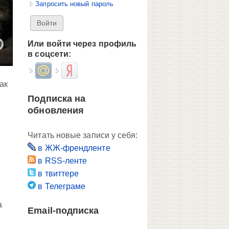
Запросить новый пароль
Или войти через профиль
в соцсети:
Login with Mail.ru
Login with Яндекс
ак
Подписка на
обновления
Читать новые записи у себя:
в ЖЖ-френдленте
в RSS-ленте
в твиттере
в Телеграме
а
Email-подписка