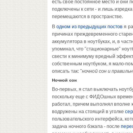
есть свое постоянное место и они 
подключены к сети - и лишь изредка
перемещаются в пространстве.
В
одном из предыдущих постов
я ра
причинах преждевременного старе
аккумулятора в ноутбуках, и, в част
упоминал, что "стационарные" ноутб
свести к минимуму вредный эффект
собственным ноутбуком, я мало-по
описать так: "
ночной сон и правиль
Ночной сон
Во-первых, я стал выключать ноутб
поскольку еще с ФИДОшных времен (
работал, причем выполнял вполне к
водружены на стоящий в уголке
се
пользовательского интерфейса, ко
задача ночного бэкапа - после
пере