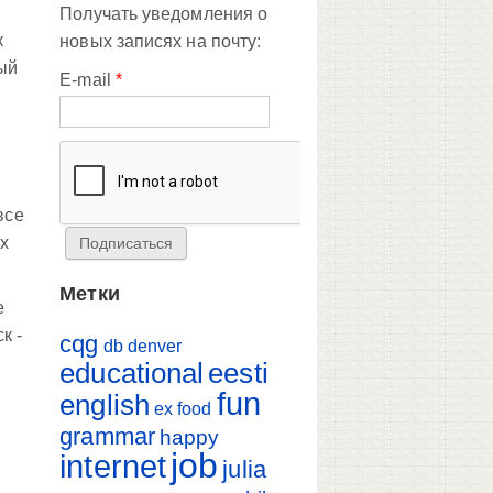
Получать уведомления о
к
новых записях на почту:
ный
E-mail
*
все
х
Метки
е
к -
cqg
db
denver
educational
eesti
fun
english
ex
food
grammar
happy
job
internet
julia