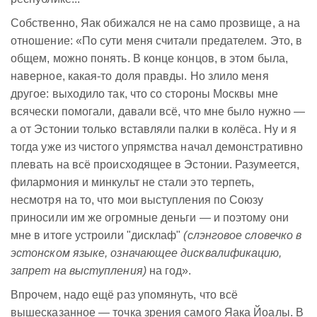
Собственно, Яак обижался не на само прозвище, а на
отношение: «По сути меня считали предателем. Это, в
общем, можно понять. В конце концов, в этом была,
наверное, какая-то доля правды. Но злило меня
другое: выходило так, что со стороны Москвы мне
всячески помогали, давали всё, что мне было нужно —
а от Эстонии только вставляли палки в колёса. Ну и я
тогда уже из чистого упрямства начал демонстративно
плевать на всё происходящее в Эстонии. Разумеется,
филармония и минкульт не стали это терпеть,
несмотря на то, что мои выступления по Союзу
приносили им же огромные деньги — и поэтому они
мне в итоге устроили "дисклаф"
(слэнговое словечко в
эстонском языке, означающее дисквалификацию,
запрет на выступления)
на год».
Впрочем, надо ещё раз упомянуть, что всё
вышесказанное — точка зрения самого Яака Йоалы. В