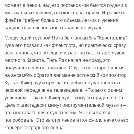
момент в пении, над его постановкой бьются годами в
музыкальных училищах и консерваториях. Игра же на
флейте требует большого объема легких и умения
рационально использовать запас воздуха».
Следующей группой Яака был ансамбль "Кристаллид",
куда его позвали как флейтиста, но практически сразу
выяснилось, что он ещё и играет на бас-гитаре лучше
местного басиста. Петь Яак начал не сразу, это
получилось почти случайно. Спустя некоторое время
на ансамбль обратил внимание эстонский композитор
Кустас Кикерпуу и пригласил ребят поучаствовать в
часовой передаче на телевидение. «Только с одним
условием, – сказал Кикерпуу, – кому-то придется петь.
Целых шестьдесят минут инструментальной музыки –
это многовато для слушателей». Яак вызвался
попробовать. Это выступление и положило начало его
карьере эстрадного певца.