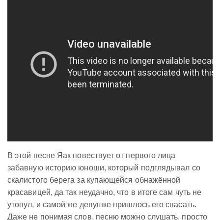
В этой песне Яак повествует от первого лица
забавную историю юноши, который подглядывал со
скалистого берега за купающейся обнажённой
красавицей, да так неудачно, что в итоге сам чуть не
утонул, и самой же девушке пришлось его спасать.
Даже не понимая слов, песню можно слушать, просто