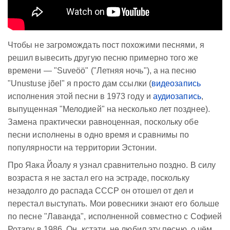
Чтобы не загромождать пост похожими песнями, я
решил вывесить другую песню примерно того же
времени — "Suveöö" ("Летняя ночь"), а на песню
"Unustuse jõel" я просто дам ссылки (
видеозапись
исполнения этой песни в 1973 году и
аудиозапись
,
выпущенная "Мелодией" на несколько лет позднее).
Замена практически равноценная, поскольку обе
песни исполнены в одно время и сравнимы по
популярности на территории Эстонии.
Про Яака Йоалу я узнал сравнительно поздно. В силу
возраста я не застал его на эстраде, поскольку
незадолго до распада СССР он отошел от дел и
перестал выступать. Мои ровесники знают его больше
по песне "Лаванда", исполненной совместно с Софией
Ротару в 1986. Он, кстати, не любил эту песню, о чём