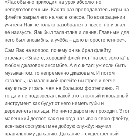
«Яак обычно приходил на урок абсолютно
неподготовленным. Как-то раз преподаватель игры на
флейте закрыл его на час в классе. По возвращении
учителя Яак не только разобрался в пьесе, но и знал
её наизусть. Яак был талантлив и ленив. Главным для
него был ансамбль, а учёба – дело второстепенное».
Сам Яак на вопрос, почему он выбрал флейту,
отвечал: «Знаете, хороший флейтист "на вес золота" в
любом джазовом ансамбле. А я считал: уж если быть
музыкантом, то непременно джазовым. И потом
казалось, на маленькой флейте быстрее и легче
научиться играть, чем на большом фортепиано. Я
тогда и не подозревал, какой это сложный и коварный
инструмент, как будут от него неметь губы и
деревенеть пальцы. Но ничто даром не проходит. Этот
маленький деспот, как я иногда называю свою флейту,
все-таки сослужил мне добрую службу: научил
правильному дыханию. Дыхание – существенный