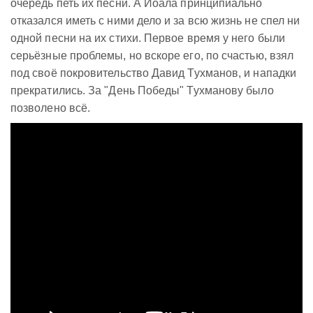
очередь петь их песни. А Йоала принципиально
отказался иметь с ними дело и за всю жизнь не спел ни
одной песни на их стихи. Первое время у него были
серьёзные проблемы, но вскоре его, по счастью, взял
под своё покровительство Давид Тухманов, и нападки
прекратились. За "День Победы" Тухманову было
позволено всё.