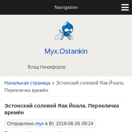
Navigation
Myx.Ostankin
Влад Никифоров
Вы здесь
Начальная страница
» Эстонский соловей Яак Йоала.
В
Перекличка времён
д
п
Эстонский соловей Яак Йоала. Перекличка
времён
Отправлено
myx
в Вт, 2018-06-26 09:24