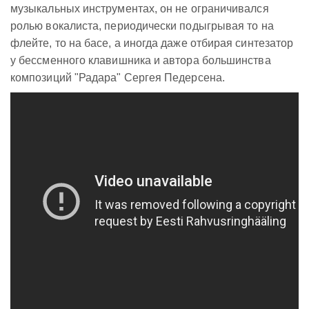
музыкальных инструментах, он не ограничивался
ролью вокалиста, периодически подыгрывая то на
флейте, то на басе, а иногда даже отбирая синтезатор
у бессменного клавишника и автора большинства
композиций "Радара" Сергея Педерсена.