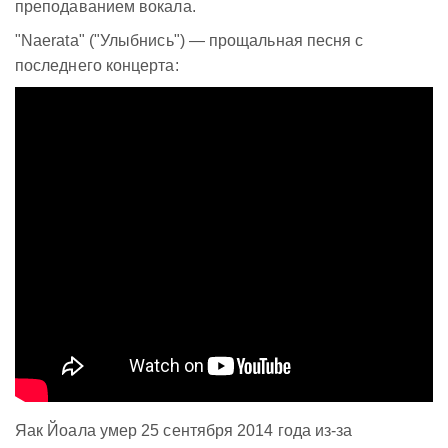
преподаванием вокала.
"Naerata" ("Улыбнись") — прощальная песня с
последнего концерта:
Яак Йоала умер 25 сентября 2014 года из-за