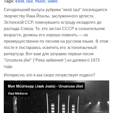
Tags:
eesti
,
laul
,
music
,
video
Сегодняшний выпуск рубрики "eesti laul" посвящается
творчеству Яака Йоалы, заслуженного артиста
Эстонской ССР, покинувшего эстраду незадолго до
распада Союза. Те, кто застал СССР в сознательном
возрасте, должны его хорошо помнить — но
преимущественно по песням на русском языке. В этом
посте я постараюсь осветить его эстоноязычный
репертуар. Вот вам для затравки первая песня
"Unustuse jõel" ("Река забвения") из далекого 1973
года.
Интересно, кто и как скоро почувствует подвох?