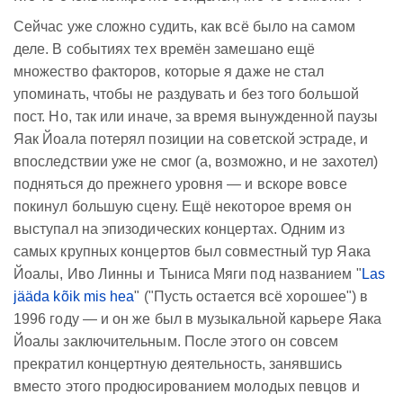
Сейчас уже сложно судить, как всё было на самом
деле. В событиях тех времён замешано ещё
множество факторов, которые я даже не стал
упоминать, чтобы не раздувать и без того большой
пост. Но, так или иначе, за время вынужденной паузы
Яак Йоала потерял позиции на советской эстраде, и
впоследствии уже не смог (а, возможно, и не захотел)
подняться до прежнего уровня — и вскоре вовсе
покинул большую сцену. Ещё некоторое время он
выступал на эпизодических концертах. Одним из
самых крупных концертов был совместный тур Яака
Йоалы, Иво Линны и Тыниса Мяги под названием "
Las
jääda kõik mis hea
" ("Пусть остается всё хорошее") в
1996 году — и он же был в музыкальной карьере Яака
Йоалы заключительным. После этого он совсем
прекратил концертную деятельность, занявшись
вместо этого продюсированием молодых певцов и