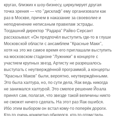
кругах, близких к шоу-бизнесу, циркулирует другая
точка зрения — что "дисклаф" ему организовали как
раз в Москве, причем в наказание за своеволие и
неподчинение неписаным правилам эстрады.
Тогдашний директор "Радара" Райво Серсант
рассказывал: «Он предпочёл выступить где-то в глуши
Московской области с ансамблем "Красные Маки",
хотя на это же самое время его приглашали выступить
на московском стадионе "Лужники" в концерте с
участием крупных звезд. Артисту не разрешалось
выступать с неутверждённой программой, а концерты
"Красных Маков" были, вероятно, неутверждёнными.
Это была халтура, но, по сути дела, Яак ведь никогда
не занимался халтурой. Это смелое решение Йоала
принял сам, полагая, что звезде такой величины никто
не сможет ничего сделать. На этот раз Яак ошибся.
Ибо этим выбором он встал кому-то поперёк дороги.
Кто-то очень конкретно обиделся, кто-то отомстил».