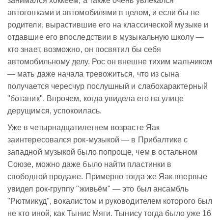
занимался хоккеем, а также очень увлекался
автогонками и автомобилями в целом, и если бы не
родители, вырастившие его на классической музыке и
отдавшие его впоследствии в музыкальную школу —
кто знает, возможно, он посвятил бы себя
автомобильному делу. Рос он внешне тихим мальчиком
— мать даже начала тревожиться, что из сына
получается чересчур послушный и слабохарактерный
"ботаник". Впрочем, когда увидела его на улице
дерущимся, успокоилась.
Уже в четырнадцатилетнем возрасте Яак
заинтересовался рок-музыкой — в Прибалтике с
западной музыкой было попроще, чем в остальном
Союзе, можно даже было найти пластинки в
свободной продаже. Примерно тогда же Яак впервые
увидел рок-группу "живьём" — это был ансамбль
"Рютмикуд", вокалистом и руководителем которого был
не кто иной, как Тынис Мяги. Тынису тогда было уже 16