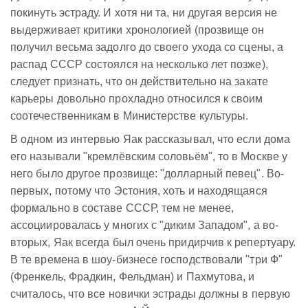
покинуть эстраду. И хотя ни та, ни другая версия не
выдерживает критики хронологией (прозвище он
получил весьма задолго до своего ухода со сцены, а
распад СССР состоялся на несколько лет позже),
следует признать, что он действительно на закате
карьеры довольно прохладно относился к своим
соотечественникам в Министерстве культуры.
В одном из интервью Яак рассказывал, что если дома
его называли "кремлёвским соловьём", то в Москве у
него было другое прозвище: "долларный певец". Во-
первых, потому что Эстония, хоть и находящаяся
формально в составе СССР, тем не менее,
ассоциировалась у многих с "диким Западом", а во-
вторых, Яак всегда был очень придирчив к репертуару.
В те времена в шоу-бизнесе господствовали "три Ф"
(Френкель, Фрадкин, Фельдман) и Пахмутова, и
считалось, что все новички эстрады должны в первую