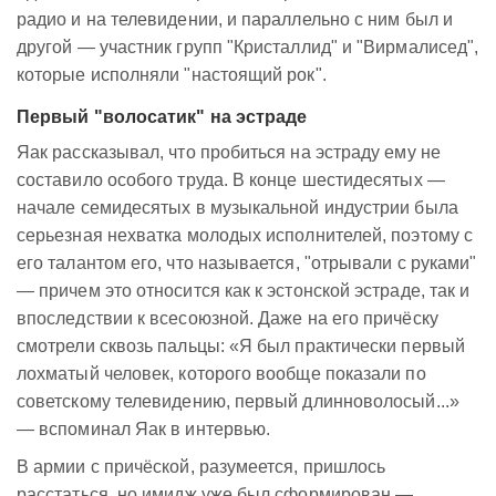
радио и на телевидении, и параллельно с ним был и
другой — участник групп "Кристаллид" и "Вирмалисед",
которые исполняли "настоящий рок".
Первый "волосатик" на эстраде
Яак рассказывал, что пробиться на эстраду ему не
составило особого труда. В конце шестидесятых —
начале семидесятых в музыкальной индустрии была
серьезная нехватка молодых исполнителей, поэтому с
его талантом его, что называется, "отрывали с руками"
— причем это относится как к эстонской эстраде, так и
впоследствии к всесоюзной. Даже на его причёску
смотрели сквозь пальцы: «Я был практически первый
лохматый человек, которого вообще показали по
советскому телевидению, первый длинноволосый...»
— вспоминал Яак в интервью.
В армии с причёской, разумеется, пришлось
расстаться, но имидж уже был сформирован —