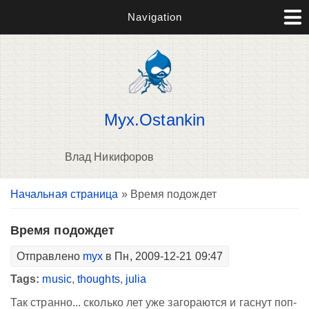
Navigation
Myx.Ostankin
Влад Никифоров
Вы здесь
Начальная страница
» Время подождет
В
д
п
Время подождет
Отправлено
myx
в Пн, 2009-12-21 09:47
Tags:
music
,
thoughts
,
julia
Так странно... сколько лет уже загораются и гаснут поп-