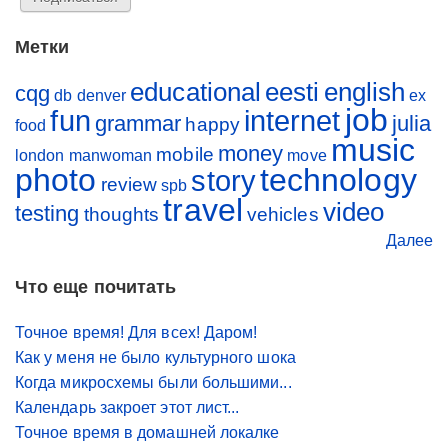
Метки
educational
eesti
english
cqg
db
denver
ex
job
fun
internet
grammar
julia
happy
food
music
money
mobile
london
manwoman
move
photo
technology
story
review
spb
travel
video
testing
thoughts
vehicles
Далее
Что еще почитать
Точное время! Для всех! Даром!
Как у меня не было культурного шока
Когда микросхемы были большими...
Календарь закроет этот лист...
Точное время в домашней локалке