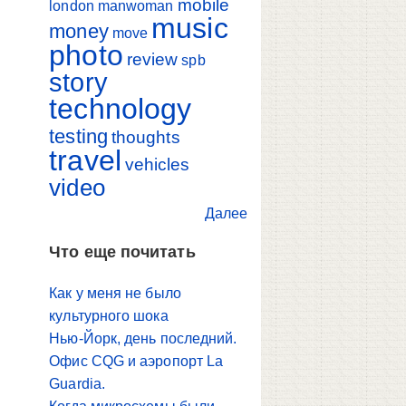
mobile
london
manwoman
music
money
move
photo
review
spb
story
technology
testing
thoughts
travel
vehicles
video
Далее
Что еще почитать
Как у меня не было
культурного шока
Нью-Йорк, день последний.
Офис CQG и аэропорт La
Guardia.