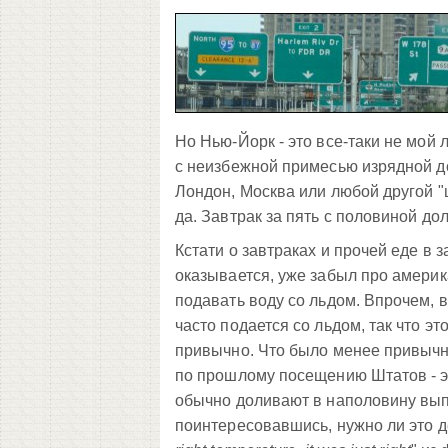
Но Нью-Йорк - это все-таки не мо
с неизбежной примесью изрядной до
Лондон, Москва или любой другой "
да. Завтрак за пять с половиной до
Кстати о завтраках и прочей еде в з
оказывается, уже забыл про амери
подавать воду со льдом. Впрочем, 
часто подается со льдом, так что э
привычно. Что было менее привычн
по прошлому посещению Штатов - э
обычно доливают в наполовину выпи
поинтересовавшись, нужно ли это д