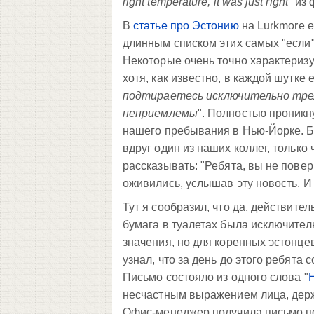
right temperature, it was just right
" из
В
статье про Эстонию
на Lurkmore е
длинным списком этих самых "если" 
Некоторые очень точно характеризу
хотя, как известно, в каждой шутке е
подтираетесь исключительно трех
неприемлемы
". Полностью проникн
нашего пребывания в Нью-Йорке. Бы
вдруг один из наших коллег, только
рассказывать: "Ребята, вы не повер
оживились, услышав эту новость. И 
Тут я сообразил, что да, действител
бумага в туалетах была исключител
значения, но для коренных эстонце
узнал, что за день до этого ребят
Письмо состояло из одного слова "
H
несчастным выражением лица, держ
Офис-менеджер получила письмо поз