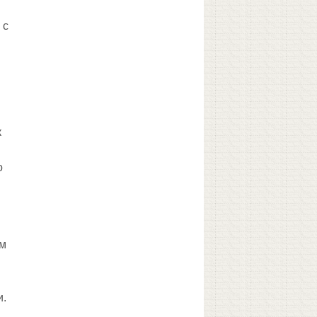
" с
к
о
ом
и.