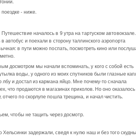
тонии.
о поездке - ниже.
 Путешествие началось в 9 утра на тартуском автовокзале.
 в автобус и поехали в сторону таллинского аэропорта
вычная: в пути можно поспать, посмотреть кино или послуш
метно.
ым досмотром мы начали вспоминать, у кого с собой есть
утылка воды, у одного из моих спутников были глазные кап
по лбу и достал из кармана яйцо. Мне почему-то сначала
 тех, что продаются в магазинах приколов. Но оно оказалось
, отчего по скорлупе пошла трещина, и начал чистить.
съем, чтобы не тащить через досмотр.
)
о Хельсинки задержали, сведя к нулю наш и без того скудн