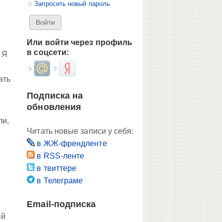
Запросить новый пароль
Или войти через профиль
в соцсети:
 Я
Login with Mail.ru
Login with Яндекс
ать
Подписка на
обновления
ли,
Читать новые записи у себя:
в ЖЖ-френдленте
в RSS-ленте
в твиттере
в Телеграме
Email-подписка
ый