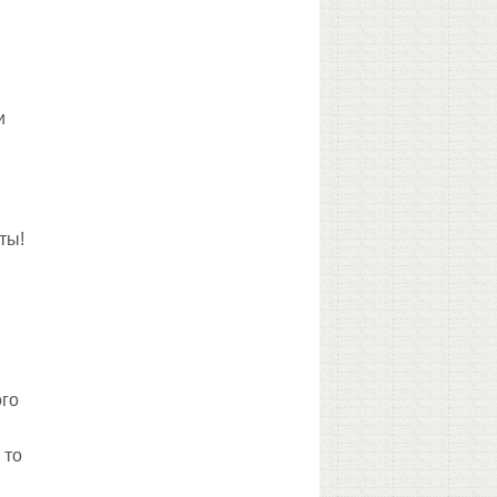
и
ты!
ого
 то