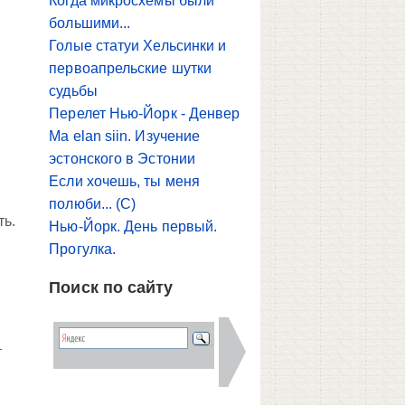
Когда микросхемы были
большими...
Голые статуи Хельсинки и
первоапрельские шутки
судьбы
Перелет Нью-Йорк - Денвер
Ma elan siin. Изучение
эстонского в Эстонии
Если хочешь, ты меня
полюби... (С)
ть.
Нью-Йорк. День первый.
Прогулка.
Поиск по сайту
о
т