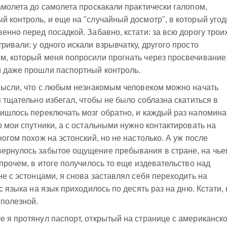
амолета до самолета проскакали практически галопом,
й контроль, и еще на "случайный досмотр", в который уго
енно перед посадкой. Забавно, кстати: за всю дорогу троих
ривали: у одного искали взрывчатку, другого просто
м, который меня попросили прогнать через просвечивание
и даже прошли паспортный контроль.
 мысли, что с любым незнакомым человеком можно начать
я тщательно избегал, чтобы не было соблазна скатиться в
ришлось переключать мозг обратно, и каждый раз напомина
о мои спутники, а с остальными нужно контактировать на
ногом похож на эстонский, но не настолько. А уж после
вернулось забытое ощущение пребывания в стране, на чье
Впрочем, в итоге получилось то еще издевательство над
не с эстонцами, я снова заставлял себя переходить на
с языка на язык приходилось по десять раз на дню. Кстати, 
 полезной.
е я протянул паспорт, открытый на странице с американск