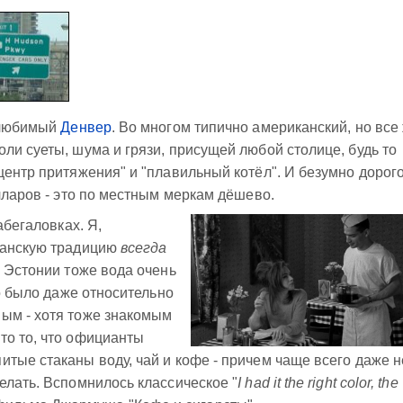
й любимый
Денвер
. Во многом типично американский, но все
ли суеты, шума и грязи, присущей любой столице, будь то
центр притяжения" и "плавильный котёл". И безумно дорого
лларов - это по местным меркам дёшево.
абегаловках. Я,
канскую традицию
всегда
в Эстонии тоже вода очень
то было даже относительно
ым - хотя тоже знакомым
то то, что официанты
тые стаканы воду, чай и кофе - причем чаще всего даже н
елать. Вспомнилось классическое "
I had it the right color, the