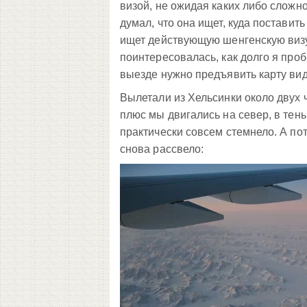
визой, не ожидая каких либо сложно
думал, что она ищет, куда поставит
ищет действующую шенгенскую визу и
поинтересовалась, как долго я про
выезде нужно предъявить карту вида
Вылетали из Хельсинки около двух ч
плюс мы двигались на север, в тень
практически совсем стемнело. А по
снова рассвело: