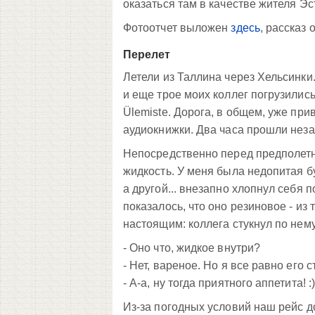
оказаться там в качестве жителя Эс
Фотоотчет выложен
здесь
, рассказ 
Перелет
Летели из Таллина через Хельсинки.
и еще трое моих коллег погрузились
Ülemiste. Дорога, в общем, уже при
аудиокнижки. Два часа прошли неза
Непосредственно перед предполетн
жидкость. У меня была недопитая б
а другой... внезапно хлопнул себя 
показалось, что оно резиновое - из
настоящим: коллега стукнул по нему
- Оно что, жидкое внутри?
- Нет, вареное. Но я все равно его 
- А-а, ну тогда приятного аппетита! :
Из-за погодных условий наш рейс д