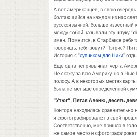
А вот американцев, в свою очередь
болтающийся на каждом из нас свет
русскоязычной, больше известный как
между собой называли эту штуку "d
имен. Помнится, в Старбаксе ребята
говоришь, тебя зовут? Пэтрис? Пятр
История с "
супчиком для Ники
" отды
Еще одна непривычная черта Америк
Не скажу за всю Америку, но в Нью-
полосу. А в некоторых местах карты
была не меньше определенной сумм
"Утюг", Пятая Авеню,
десять
девя
Контора находилась сравнительно н
я сфотографировался в свой прошл
Соответственно, мне пришла в голо
же самое место и сфотографировать