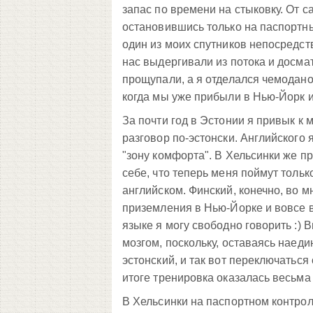
запас по времени на стыковку. От с
остановившись только на паспортны
один из моих спутников непосредств
нас выдергивали из потока и досмат
прощупали, а я отделался чемодано
когда мы уже прибыли в Нью-Йорк 
За почти год в Эстонии я привык к
разговор по-эстонски. Английского 
"зону комфорта". В Хельсинки же п
себе, что теперь меня поймут тольк
английском. Финский, конечно, во м
приземления в Нью-Йорке и вовсе 
языке я могу свободно говорить :) 
мозгом, поскольку, оставаясь наеди
эстонский, и так вот переключаться 
итоге тренировка оказалась весьма
В Хельсинки на паспортном контрол