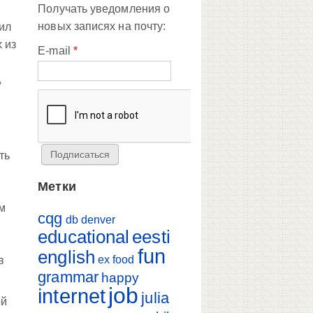
Получать уведомления о
новых записях на почту:
дил
 из
E-mail
*
,
ть
Метки
м
cqg
db
denver
educational
eesti
fun
english
ex
food
в
grammar
happy
job
internet
julia
ой