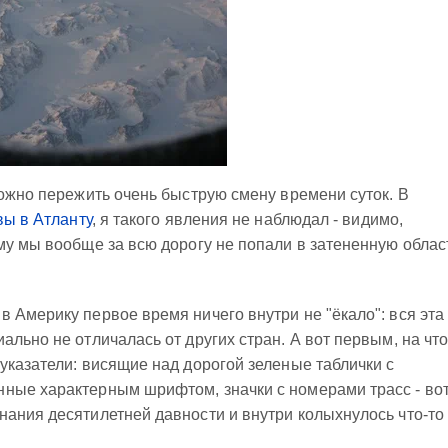
можно пережить очень быструю смену времени суток. В
вы в Атланту
, я такого явления не наблюдал - видимо,
му мы вообще за всю дорогу не попали в затененную облас
 Америку первое время ничего внутри не "ёкало": вся эта
льно не отличалась от других стран. А вот первым, на чт
указатели: висящие над дорогой зеленые таблички с
ные характерным шрифтом, значки с номерами трасс - во
ания десятилетней давности и внутри колыхнулось что-то