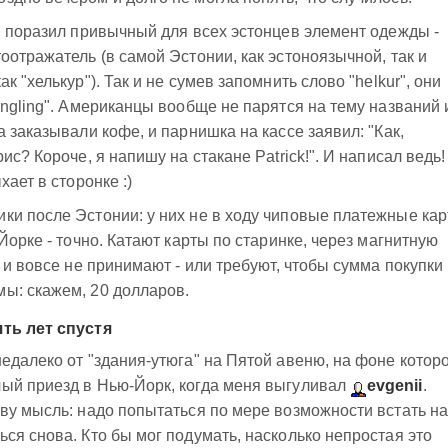
, поразил привычный для всех эстонцев элемент одежды -
оотражатель (в самой Эстонии, как эстоноязычной, так и
 "хелькур"). Так и не сумев запомнить слово "helkur", они
ingling". Американцы вообще не парятся на тему названий 
 заказывали кофе, и парнишка на кассе заявил: "Как,
ис? Короче, я напишу на стакане Patrick!". И написал ведь!
хает в сторонке :)
и после Эстонии: у них не в ходу чиповые платежные кар
Йорке - точно. Катают карты по старинке, через магнитную
 и вовсе не принимают - или требуют, чтобы сумма покупки
ы: скажем, 20 долларов.
ть лет спустя
едалеко от "здания-утюга" на Пятой авеню, на фоне котор
ый приезд в Нью-Йорк, когда меня выгуливал
evgenii
.
ву мысль: надо попытаться по мере возможности встать на
ся снова. Кто бы мог подумать, насколько непростая это