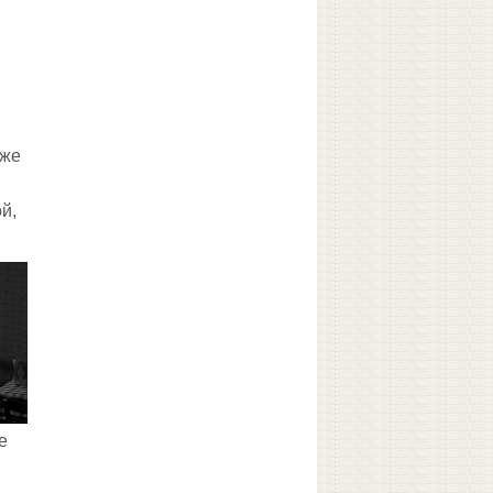
 же
й,
е