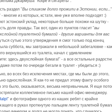
 фильма Джармуша "Кофе и сигареты".
сть раздел "
Вы слишком долго прожили в Эстонии, если...
- многие из которых, кстати, мне уже вполне подходят :)
ют эстонский уклад, некоторые больше похожи на шутку -
сть доля правды. Так вот, один из пунктов гласит "
вы
слойной туалетной бумагой - другие варианты для вас
уться сутью этого утверждения я смог только под конец
ла суббота, мы завтракали в небольшой забегаловке - ка
 что вернувшийся из туалета, начал с удивлением
ите: здесь двухслойная бумага!" - а все остальные радостн
даже потом по очереди бегали в туалет - убедиться :)
ьно, во всех без исключения местах, где мы были до этого,
ьно однослойная. Я как-то не придал этому факту особого
в это было, оказывается, весьма непривычным. Я еще пот
а состряпали коллективное письмо нашей офис-менеджеру.
alp!
" и фотографии одного из наших ребят с крайне
ащего в руках проткнутую пальцем ленту туалетной бумаг
дно вечером и долго не могла понять, что случилось.