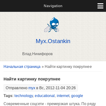
Navigation
Myx.Ostankin
Влад Никифоров
Вы здесь
Начальная страница
» Найти картинку покрупнее
В
д
п
Найти картинку покрупнее
Отправлено
myx
в Вс, 2012-11-04 20:26
Tags:
technology
,
educational
,
internet
,
google
Современные соцсети - премерзкая штука. По ряду