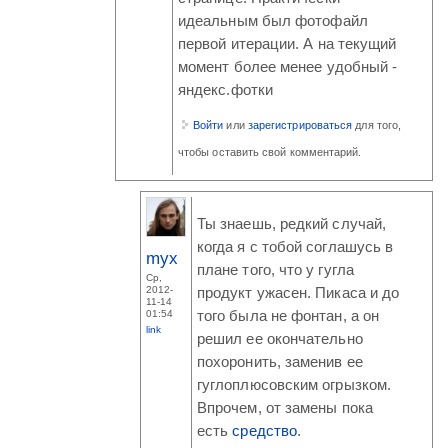
идеальным был фотофайл
первой итерации. А на текущий
момент более менее удобный -
яндекс.фотки
Войти
или
зарегистрироваться
для того,
чтобы оставить свой комментарий.
Ты знаешь, редкий случай,
когда я с тобой соглашусь в
myx
плане того, что у гугла
Ср,
2012-
продукт ужасен. Пикаса и до
11-14
01:54
того была не фонтан, а он
link
решил ее окончательно
похоронить, заменив ее
гуглоплюсовским огрызком.
Впрочем, от замены пока
есть
средство
.