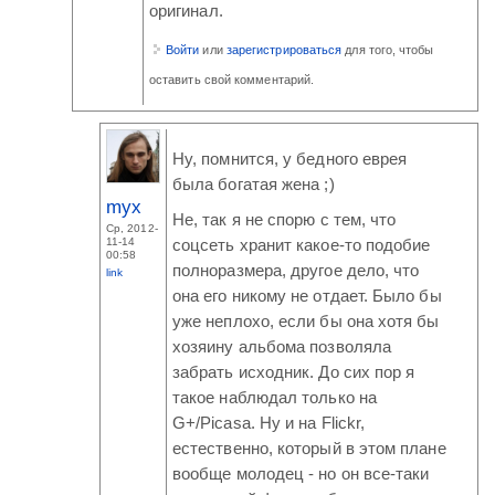
оригинал.
Войти
или
зарегистрироваться
для того, чтобы
оставить свой комментарий.
Ну, помнится, у бедного еврея
была богатая жена ;)
myx
Не, так я не спорю с тем, что
Ср, 2012-
11-14
соцсеть хранит какое-то подобие
00:58
полноразмера, другое дело, что
link
она его никому не отдает. Было бы
уже неплохо, если бы она хотя бы
хозяину альбома позволяла
забрать исходник. До сих пор я
такое наблюдал только на
G+/Picasa. Ну и на Flickr,
естественно, который в этом плане
вообще молодец - но он все-таки