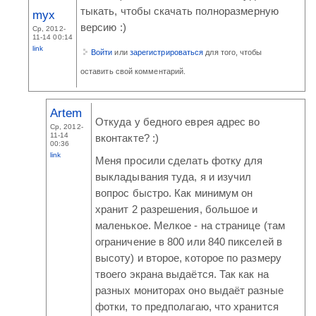
тыкать, чтобы скачать полноразмерную
myx
версию :)
Ср, 2012-
11-14 00:14
link
Войти
или
зарегистрироваться
для того, чтобы
оставить свой комментарий.
Artem
Откуда у бедного еврея адрес во
Ср, 2012-
11-14
вконтакте? :)
00:36
link
Меня просили сделать фотку для
выкладывания туда, я и изучил
вопрос быстро. Как минимум он
хранит 2 разрешения, большое и
маленькое. Мелкое - на странице (там
ограничение в 800 или 840 пикселей в
высоту) и второе, которое по размеру
твоего экрана выдаётся. Так как на
разных мониторах оно выдаёт разные
фотки, то предполагаю, что хранится