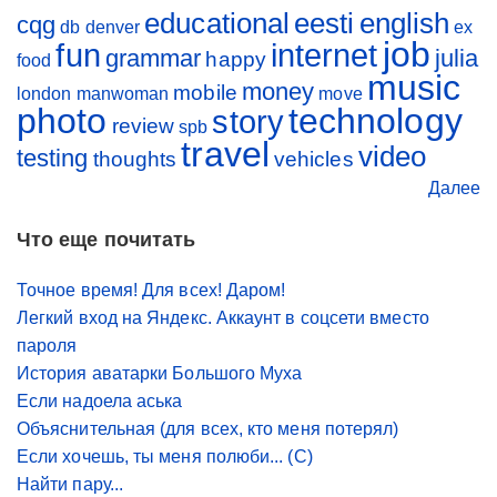
educational
eesti
english
cqg
db
denver
ex
job
fun
internet
grammar
julia
happy
food
music
money
mobile
london
manwoman
move
photo
technology
story
review
spb
travel
video
testing
thoughts
vehicles
Далее
Что еще почитать
Точное время! Для всех! Даром!
Легкий вход на Яндекс. Аккаунт в соцсети вместо
пароля
История аватарки Большого Муха
Если надоела аська
Объяснительная (для всех, кто меня потерял)
Если хочешь, ты меня полюби... (С)
Найти пару...