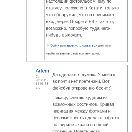
настоящий фотоальбом, ему по
статусу положено :) Кстати, только
что обнаружил, что он принимает
вход через Google и FB - так что,
возможно, попробую туда чего-
нибудь выложить.
Войти
или
зарегистрироваться
для того,
чтобы оставить свой комментарий.
Artem
Да сделают я думаю. У меня к
Ср,
2012-11-
вк почти нет претензий. Вот
14 01:43
фейсбук откровенно бесит :)
link
Пикасу, считаю худшим из
возможных хостингов. Кривая
навигация между фотками и
невозможность сделать n фоток
по ширине экрана на одной
странице. Практически