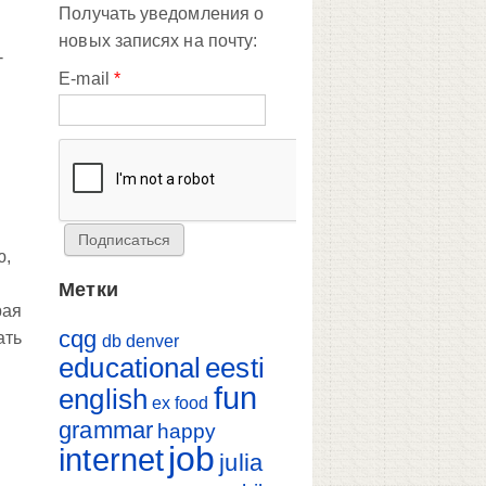
Получать уведомления о
новых записях на почту:
-
E-mail
*
ю,
Метки
рая
cqg
ать
db
denver
educational
eesti
fun
english
ex
food
grammar
happy
job
internet
julia