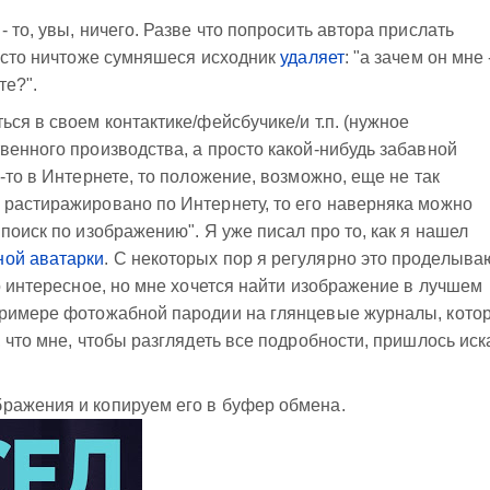
 то, увы, ничего. Разве что попросить автора прислать
часто ничтоже сумняшеся исходник
удаляет
: "а зачем он мне 
те?".
ся в своем контактике/фейсбучике/и т.п. (нужное
венного производства, а просто какой-нибудь забавной
-то в Интернете, то положение, возможно, еще не так
 растиражировано по Интернету, то его наверняка можно
поиск по изображению". Я уже писал про то, как я нашел
ной аватарки
. С некоторых пор я регулярно это проделыва
о интересное, но мне хочется найти изображение в лучшем
примере фотожабной пародии на глянцевые журналы, кото
 что мне, чтобы разглядеть все подробности, пришлось иск
ражения и копируем его в буфер обмена.