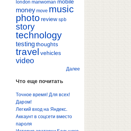
mobile
london
manwoman
music
money
move
photo
review
spb
story
technology
testing
thoughts
travel
vehicles
video
Далее
Что еще почитать
Точное время! Для всех!
Даром!
Легкий вход на Яндекс.
Аккаунт в соцсети вместо
пароля