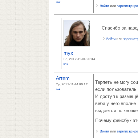
link
Войти
или
зарегистрир
Спасибо за навод
Войти
или
зарегист
myx
Вс, 2012-11-04 20:34
link
Artem
Терпеть не могу со
Ср, 2012-11-14 00:12
если пользователь 
link
И доступ к размещ
веба у него вполне
выдаётся по кнопке
Почему фейсбук это
Войти
или
зарегистрир