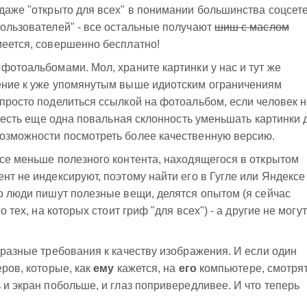
, даже "открыто для всех" в понимании большинства соцсет
пользователей" - все остальные получают
шиш с маслом
меется, совершенно бесплатно!
 фотоальбомами. Мол, храните картинки у нас и тут же
нение к уже упомянутым выше идиотским ограничениям
 просто поделиться ссылкой на фотоальбом, если человек 
ех есть еще одна повальная склонность уменьшать картинки 
возможности посмотреть более качественную версию.
все меньше полезного контента, находящегося в открытом
нт не индексируют, поэтому найти его в Гугле или Яндексе
то люди пишут полезные вещи, делятся опытом (я сейчас
о тех, на которых стоит гриф "для всех") - а другие не могут
 разные требования к качеству изображения. И если один
еров, которые, как
ему
кажется, на
его
компьютере, смотря
 и экран побольше, и глаз попривередливее. И что теперь