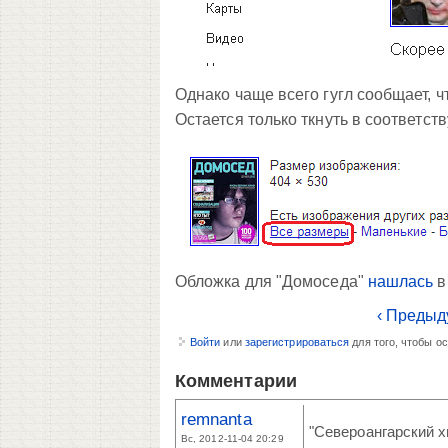
Однако чаще всего гугл сообщает, ч
Остается только ткнуть в соответс
Обложка для "Домоседа"
нашлась
в
‹ Предыд
Войти
или
зарегистрироваться
для того, чтобы о
Комментарии
remnanta
"Североангарский х
Вс, 2012-11-04 20:29