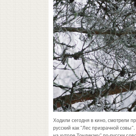
Ходили сегодня в кино, смотрели п
русский как "Лес призрачной совы"
на хуторе Тондикаку" по-русски со