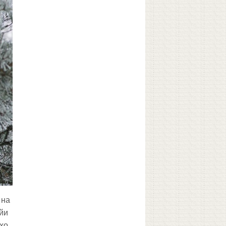
 на
йи
хо