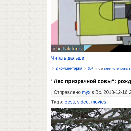
Читать дальше
2 комментария
Войти
или
зарегистрировать
"Лес призрачной совы": рожд
Отправлено
myx
в Вс, 2018-12-16 
Tags:
eesti
,
video
,
movies