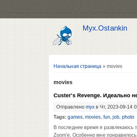
Myx.Ostankin
Вы здесь
Начальная страница
» movies
movies
Custer's Revenge. Идеально 
Отправлено
myx
в Чт, 2023-09-14 0
Tags:
games
,
movies
,
fun
,
job
,
photo
В последнее время я развлекаюсь 
Zoom'е. Особенно мне понравилось