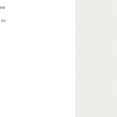
лем
 из