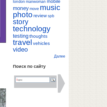
mobile
london
manwoman
music
money
move
photo
review
spb
story
technology
testing
thoughts
travel
vehicles
video
Далее
Поиск по сайту