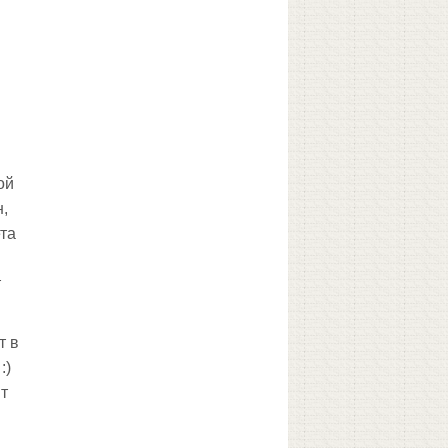
ой
н,
ета
т
т в
:)
ит