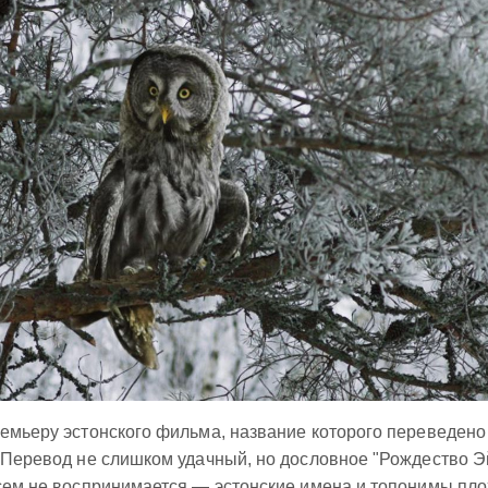
ремьеру эстонского фильма, название которого переведено
. Перевод не слишком удачный, но дословное "Рождество Э
всем не воспринимается — эстонские имена и топонимы пло