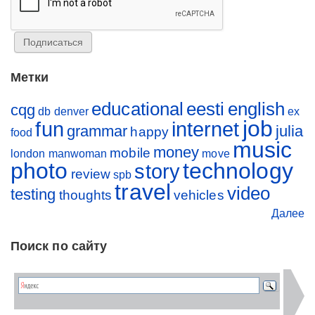
Метки
educational
eesti
english
cqg
db
denver
ex
job
fun
internet
grammar
julia
happy
food
music
money
mobile
london
manwoman
move
photo
technology
story
review
spb
travel
video
testing
thoughts
vehicles
Далее
Поиск по сайту