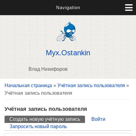
Navigation
Myx.Ostankin
Влад Никифоров
Вы здесь
Начальная страница
»
Учётная запись пользователя
»
П
Учётная запись пользователя
н
о
Учётная запись пользователя
Главные вкладки
Создать новую учётную запись
(активная вкладка)
Войти
Запросить новый пароль