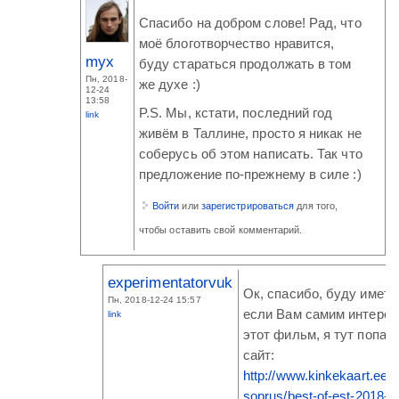
Спасибо на добром слове! Рад, что
моё блоготворчество нравится,
myx
буду стараться продолжать в том
Пн, 2018-
же духе :)
12-24
13:58
P.S. Мы, кстати, последний год
link
живём в Таллине, просто я никак не
соберусь об этом написать. Так что
предложение по-прежнему в силе :)
Войти
или
зарегистрироваться
для того,
чтобы оставить свой комментарий.
experimentatorvuk
Ок, спасибо, буду иметь 
Пн, 2018-12-24 15:57
если Вам самим интерес
link
этот фильм, я тут попал
сайт:
http://www.kinkekaart.ee/en
soprus/best-of-est-2018-t..