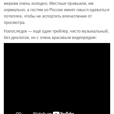
меркам очень холодно. Местные привыкли, им
нормально, а гостям из России имеет смысл одеваться
потеплее, чтобы не испортить впечатление от
просмотра.
Напоследок — ещё один трейлер, чисто музыкальный,
без диалогов, но с очень красивым видеорядом: