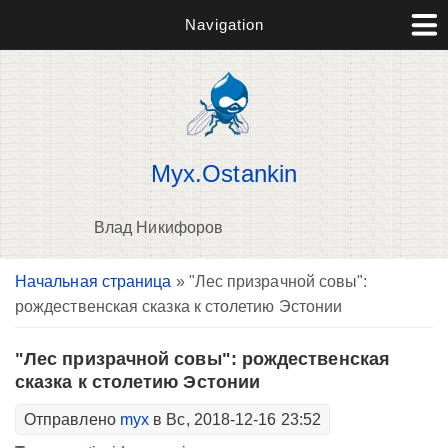
Navigation
Myx.Ostankin
Влад Никифоров
Вы здесь
Начальная страница
» "Лес призрачной совы":
В
рождественская сказка к столетию Эстонии
д
п
"Лес призрачной совы": рождественская
сказка к столетию Эстонии
Отправлено
myx
в Вс, 2018-12-16 23:52