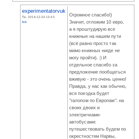
experimentatorvuk
Огромное спасибо!)
Пн, 2018-12-24 13:43
Значит, отложим 10 евро,
link
а я проштудирую все
книжные на нашем пути
(всё равно просто так
мимо книжных нигде не
могу пройти). :) И
отдельное спасибо за
предложение пообщаться
вживую - это очень ценно!
Правда, у нас как обычно,
вся поездка будет
"галопом по Европам": на
своих двоих и
электричками-
автобусами:
путешествовать будем по
окрестностям Нарвы,