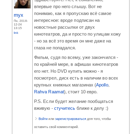
впервые про него слышу. Вот не
понимаю, как я пропускаю всё самое
myx
интересное: вроде подписан на
Пн, 2018-
12-24
новостные рассылки от двух
13:15
link
кинотеатров, да и просто по улицам хожу
- но за всё это время он мне даже на
глаза не попадался.
Фильм, судя по всему, уже закончился -
по крайней мере, в афишах кинотеатров
его нет. Но DVD купить можно - я
посмотрел, диск есть в наличии во всех
крупных книжных магазинах (
Apollo
,
Rahva Raamat
), стоит 10 евро.
P.S. Если будет желание пообщаться
вживую -
стучитесь
ближе к делу :)
Войти
или
зарегистрироваться
для того, чтобы
оставить свой комментарий.