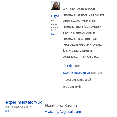
Эх, как оказалось,
передача всё равно не
myx
была доступна за
Вс,
2018-
пределами Эстонии -
12-30
00:18
там на некоторые
link
передачи ставится
географический блок.
Да и сам фильм
оказался так себе...
Войти
или
зарегистрироваться
для того,
чтобы оставить свой
комментарий.
experimentatorvuk
Написала Вам на
Сб, 2018-12-29 19:51
vlad.bfly@gmail.com
link