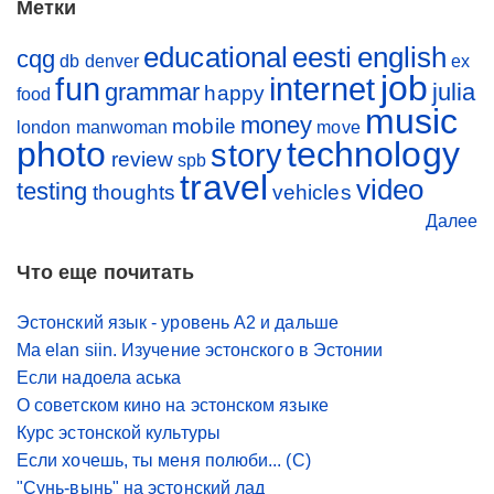
Метки
educational
eesti
english
cqg
db
denver
ex
job
fun
internet
grammar
julia
happy
food
music
money
mobile
london
manwoman
move
photo
technology
story
review
spb
travel
video
testing
thoughts
vehicles
Далее
Что еще почитать
Эстонский язык - уровень A2 и дальше
Ma elan siin. Изучение эстонского в Эстонии
Если надоела аська
О советском кино на эстонском языке
Курс эстонской культуры
Если хочешь, ты меня полюби... (С)
"Cунь-вынь" на эстонский лад