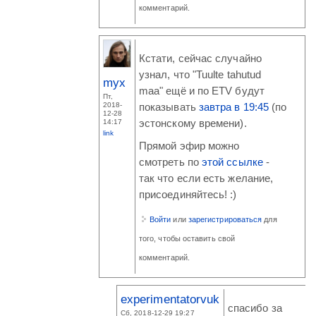
комментарий.
Кстати, сейчас случайно
узнал, что "Tuulte tahutud
myx
maa" ещё и по ETV будут
Пт,
2018-
показывать
завтра в 19:45
(по
12-28
14:17
эстонскому времени).
link
Прямой эфир можно
смотреть по
этой ссылке
-
так что если есть желание,
присоединяйтесь! :)
Войти
или
зарегистрироваться
для
того, чтобы оставить свой
комментарий.
experimentatorvuk
спасибо за
Сб, 2018-12-29 19:27