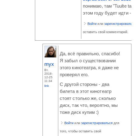
понимаю, там "Tuulte tah
этом году будет идти - к
Войти
или
зарегистрироваться
оставить свой комментарий.
Да, всё правильно, спасибо!
Я забыл о существовании
myx
этого кинотеатра, я даже не
Вт,
2018-
проверял его.
12-25
11:34
С другой стороны - два
link
билета в этот кинотеатр
стоят столько же, сколько
диск, так что, вероятно, мы
тоже диск купим :)
Войти
или
зарегистрироваться
для
того, чтобы оставить свой