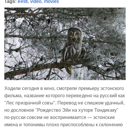
Tags:
eesti
,
video
,
movies
Ходили сегодня в кино, смотрели премьеру эстонского
фильма, название которого переведено на русский как
"Лес призрачной совы". Перевод не слишком удачный,
но дословное "Рождество Эйи на хуторе Тондикаку"
по-русски совсем не воспринимается — эстонские
имена и топонимы плохо приспособлены к склонению