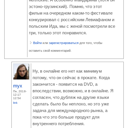
неплохие. А особенно Мандарины (хотя он
эстоно-грузинский). Помню, что этот
фильм на очередном каком-то фестивале
конкурировал с российским Левиафаном и
польским Ида, мы с женой посмотрели все
три, только этот понравился.
Войти
или
зарегистрироваться
для того, чтобы
оставить свой комментарий.
Ну, в онлайне его нет как минимум
потому, что он сейчас в прокате. Когда
закончится - появится на DVD, а
myx
впоследствии, возможно, и в онлайне. Я
Пн, 2018-
12-17
согласен, что дубляж на другие языки
12:54
link
сделать было бы неплохо, но это уже
задача для международного рынка, а
пока что это больше продукт для
внутреннего потребления.