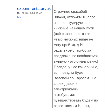
experimentatorvuk
Огромное спасибо!)
Пн, 2018-12-24 13:43
Значит, отложим 10 евро,
link
а я проштудирую все
книжные на нашем пути
(всё равно просто так
мимо книжных нигде не
могу пройти). :) И
отдельное спасибо за
предложение пообщаться
вживую - это очень ценно!
Правда, у нас как обычно,
вся поездка будет
"галопом по Европам": на
своих двоих и
электричками-
автобусами:
путешествовать будем по
окрестностям Нарвы,