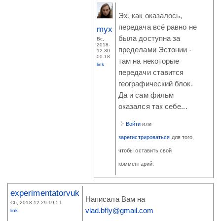
Эх, как оказалось,
передача всё равно не
myx
была доступна за
Вс,
2018-
пределами Эстонии -
12-30
00:18
там на некоторые
link
передачи ставится
географический блок.
Да и сам фильм
оказался так себе...
Войти
или
зарегистрироваться
для того,
чтобы оставить свой
комментарий.
experimentatorvuk
Написала Вам на
Сб, 2018-12-29 19:51
vlad.bfly@gmail.com
link