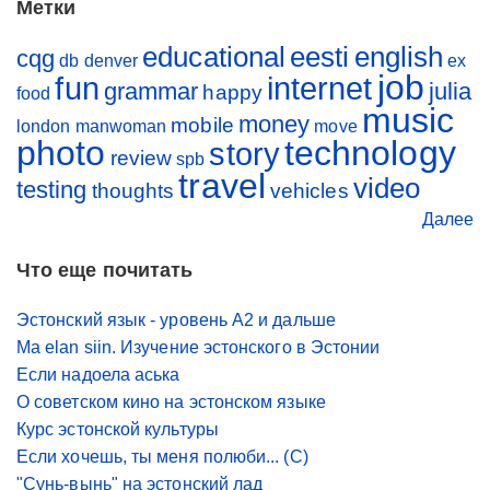
Метки
educational
eesti
english
cqg
db
denver
ex
job
fun
internet
grammar
julia
happy
food
music
money
mobile
london
manwoman
move
photo
technology
story
review
spb
travel
video
testing
thoughts
vehicles
Далее
Что еще почитать
Эстонский язык - уровень A2 и дальше
Ma elan siin. Изучение эстонского в Эстонии
Если надоела аська
О советском кино на эстонском языке
Курс эстонской культуры
Если хочешь, ты меня полюби... (С)
"Cунь-вынь" на эстонский лад