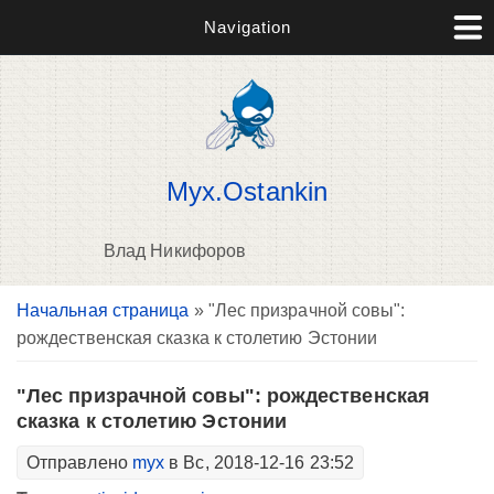
Navigation
Myx.Ostankin
Влад Никифоров
Вы здесь
Начальная страница
» "Лес призрачной совы":
В
рождественская сказка к столетию Эстонии
д
п
"Лес призрачной совы": рождественская
сказка к столетию Эстонии
Отправлено
myx
в Вс, 2018-12-16 23:52