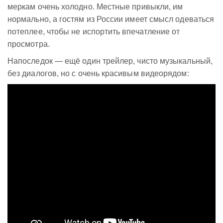
меркам очень холодно. Местные привыкли, им
нормально, а гостям из России имеет смысл одеваться
потеплее, чтобы не испортить впечатление от
просмотра.
Напоследок — ещё один трейлер, чисто музыкальный,
без диалогов, но с очень красивым видеорядом: