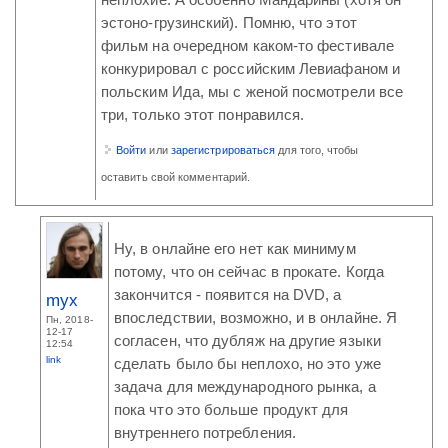
неплохие. А особенно Мандарины (хотя он
эстоно-грузинский). Помню, что этот
фильм на очередном каком-то фестивале
конкурировал с российским Левиафаном и
польским Ида, мы с женой посмотрели все
три, только этот понравился.
Войти
или
зарегистрироваться
для того, чтобы
оставить свой комментарий.
Ну, в онлайне его нет как минимум
потому, что он сейчас в прокате. Когда
закончится - появится на DVD, а
myx
впоследствии, возможно, и в онлайне. Я
Пн, 2018-
12-17
согласен, что дубляж на другие языки
12:54
link
сделать было бы неплохо, но это уже
задача для международного рынка, а
пока что это больше продукт для
внутреннего потребления.