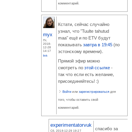
комментарий.
Кстати, сейчас случайно
узнал, что "Tuulte tahutud
myx
maa" ещё и по ETV будут
Пт,
2018-
показывать
завтра в 19:45
(по
12-28
14:17
эстонскому времени).
link
Прямой эфир можно
смотреть по
этой ссылке
-
так что если есть желание,
присоединяйтесь! :)
Войти
или
зарегистрироваться
для
того, чтобы оставить свой
комментарий.
experimentatorvuk
спасибо за
Сб, 2018-12-29 19:27