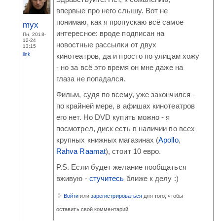
впервые про него слышу. Вот не
понимаю, как я пропускаю всё самое
myx
интересное: вроде подписан на
Пн, 2018-
12-24
новостные рассылки от двух
13:15
link
кинотеатров, да и просто по улицам хожу
- но за всё это время он мне даже на
глаза не попадался.
Фильм, судя по всему, уже закончился -
по крайней мере, в афишах кинотеатров
его нет. Но DVD купить можно - я
посмотрел, диск есть в наличии во всех
крупных книжных магазинах (
Apollo
,
Rahva Raamat
), стоит 10 евро.
P.S. Если будет желание пообщаться
вживую -
стучитесь
ближе к делу :)
Войти
или
зарегистрироваться
для того, чтобы
оставить свой комментарий.