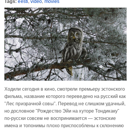
Tags:
eesti
,
video
,
movies
Ходили сегодня в кино, смотрели премьеру эстонского
фильма, название которого переведено на русский как
"Лес призрачной совы". Перевод не слишком удачный,
но дословное "Рождество Эйи на хуторе Тондикаку"
по-русски совсем не воспринимается — эстонские
имена и топонимы плохо приспособлены к склонению