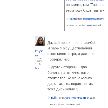
понимаю, там "Tuulte tah
этом году будет идти - к
Войти
или
зарегистрироваться
оставить свой комментарий.
Да, всё правильно, спасибо!
Я забыл о существовании
myx
этого кинотеатра, я даже не
Вт,
2018-
проверял его.
12-25
11:34
С другой стороны - два
link
билета в этот кинотеатр
стоят столько же, сколько
диск, так что, вероятно, мы
тоже диск купим :)
Войти
или
зарегистрироваться
для
того, чтобы оставить свой