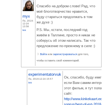
Спасибо на добром слове! Рад, что
моё блоготворчество нравится,
myx
буду стараться продолжать в том
Пн, 2018-
же духе :)
12-24
13:58
P.S. Мы, кстати, последний год
link
живём в Таллине, просто я никак не
соберусь об этом написать. Так что
предложение по-прежнему в силе :)
Войти
или
зарегистрироваться
для того,
чтобы оставить свой комментарий.
experimentatorvuk
Ок, спасибо, буду иметь 
Пн, 2018-12-24 15:57
если Вам самим интерес
link
этот фильм, я тут попал
сайт:
http://www.kinkekaart.ee/en
soprus/best-of-est-2018-t..