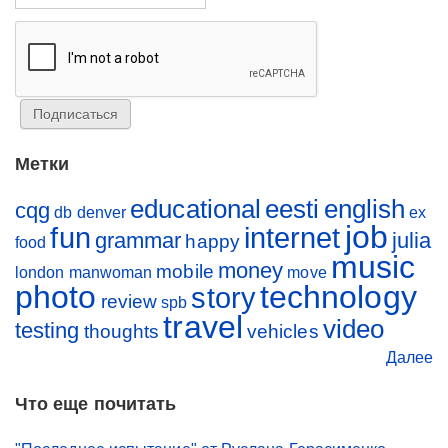
Метки
educational
eesti
english
cqg
db
denver
ex
job
fun
internet
grammar
julia
happy
food
music
money
mobile
london
manwoman
move
photo
technology
story
review
spb
travel
video
testing
thoughts
vehicles
Далее
Что еще почитать