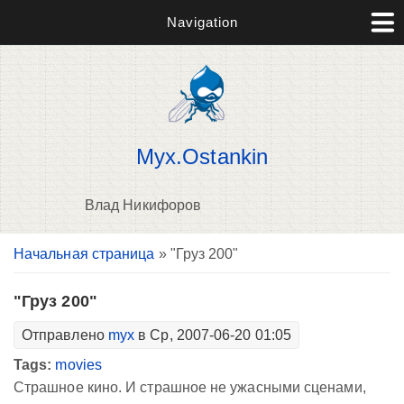
Navigation
Myx.Ostankin
Влад Никифоров
Вы здесь
Начальная страница
» "Груз 200"
В
д
п
"Груз 200"
Отправлено
myx
в Ср, 2007-06-20 01:05
Tags:
movies
Страшное кино. И страшное не ужасными сценами,