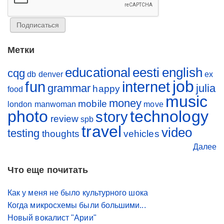
Метки
educational
eesti
english
cqg
db
denver
ex
job
fun
internet
grammar
julia
happy
food
music
money
mobile
london
manwoman
move
photo
technology
story
review
spb
travel
video
testing
thoughts
vehicles
Далее
Что еще почитать
Как у меня не было культурного шока
Когда микросхемы были большими...
Новый вокалист "Арии"