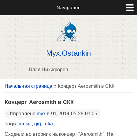
Navigation
Myx.Ostankin
Влад Никифоров
Вы здесь
Начальная страница
» Концерт Aerosmith в СКК
В
д
п
Концерт Aerosmith в СКК
Отправлено
myx
в Чт, 2014-05-29 01:05
Tags:
music
,
gig
,
julia
Сходили во вторник на концерт "Aerosmith". На