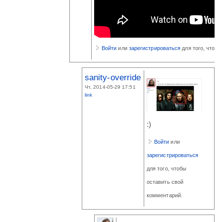
Войти
или
зарегистрироваться
для того, чтоб
sanity-override
Чт, 2014-05-29 17:51
link
:)
Войти
или
зарегистрироваться
для того, чтобы
оставить свой
комментарий.