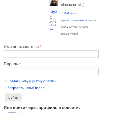
Ы-ы-ы-ы-ы! :)
myx
Войти
или
Чт,
2014-
зарегистрироваться
для того,
05-29
19:49
чтобы оставить свой
link
комментарий.
Имя пользователя
*
Пароль
*
Создать новую учётную запись
Запросить новый пароль
Или войти через профиль в соцсети: