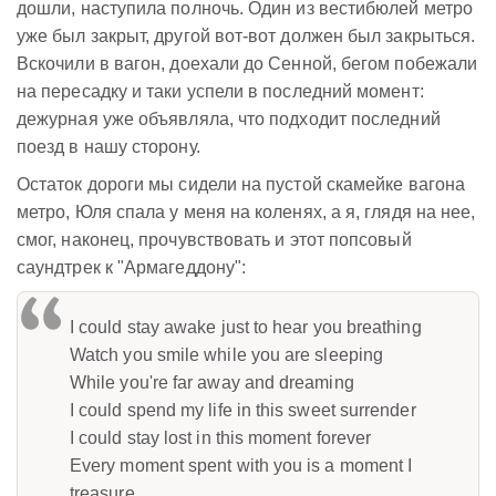
дошли, наступила полночь. Один из вестибюлей метро
уже был закрыт, другой вот-вот должен был закрыться.
Вскочили в вагон, доехали до Сенной, бегом побежали
на пересадку и таки успели в последний момент:
дежурная уже объявляла, что подходит последний
поезд в нашу сторону.
Остаток дороги мы сидели на пустой скамейке вагона
метро, Юля спала у меня на коленях, а я, глядя на нее,
смог, наконец, прочувствовать и этот попсовый
саундтрек к "Армагеддону":
I could stay awake just to hear you breathing
Watch you smile while you are sleeping
While you're far away and dreaming
I could spend my life in this sweet surrender
I could stay lost in this moment forever
Every moment spent with you is a moment I
treasure...