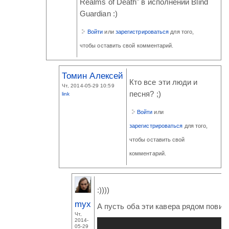
Realms of Death" в исполнении Blind
Guardian :)
Войти
или
зарегистрироваться
для того,
чтобы оставить свой комментарий.
Томин Алексей
Кто все эти люди и
Чт, 2014-05-29 10:59
песня? ;)
link
Войти
или
зарегистрироваться
для того,
чтобы оставить свой
комментарий.
:))))
myx
А пусть оба эти кавера рядом повися
Чт,
2014-
05-29