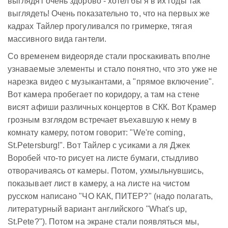
выглядят очень здорово - хотел бы я в их годы так
выглядеть! Очень показательно то, что на первых же
кадрах Тайлер прогуливался по гримерке, тягая
массивного вида гантели.
Со временем видеоряде стали проскакивать вполне
узнаваемые элементы и стало понятно, что это уже не
нарезка видео с музыкантами, а "прямое включение".
Вот камера пробегает по коридору, а там на стене
висят афиши различных концертов в СКК. Вот Крамер
грозным взглядом встречает въехавшую к нему в
комнату камеру, потом говорит: "We're coming,
St.Petersburg!". Вот Тайлер с усиками а ля Джек
Воробей что-то рисует на листе бумаги, стыдливо
отворачиваясь от камеры. Потом, ухмыльнувшись,
показывает лист в камеру, а на листе на чистом
русском написано "ЧО КАК, ПИТЕР?" (надо полагать,
литературный вариант английского "What's up,
St.Pete?"). Потом на экране стали появляться мы,