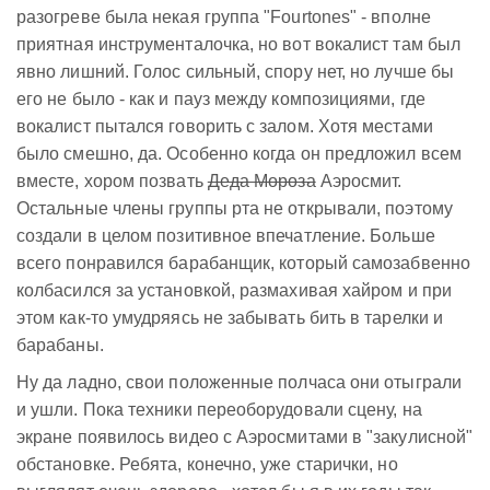
разогреве была некая группа "Fourtones" - вполне
приятная инструменталочка, но вот вокалист там был
явно лишний. Голос сильный, спору нет, но лучше бы
его не было - как и пауз между композициями, где
вокалист пытался говорить с залом. Хотя местами
было смешно, да. Особенно когда он предложил всем
вместе, хором позвать
Деда Мороза
Аэросмит.
Остальные члены группы рта не открывали, поэтому
создали в целом позитивное впечатление. Больше
всего понравился барабанщик, который самозабвенно
колбасился за установкой, размахивая хайром и при
этом как-то умудряясь не забывать бить в тарелки и
барабаны.
Ну да ладно, свои положенные полчаса они отыграли
и ушли. Пока техники переоборудовали сцену, на
экране появилось видео с Аэросмитами в "закулисной"
обстановке. Ребята, конечно, уже старички, но