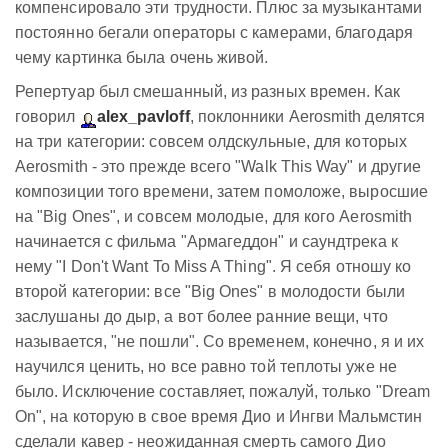
компенсировало эти трудности. Плюс за музыкантами
постоянно бегали операторы с камерами, благодаря
чему картинка была очень живой.
Репертуар был смешанный, из разных времен. Как
говорил
alex_pavloff
, поклонники Aerosmith делятся
на три категории: совсем олдскульные, для которых
Aerosmith - это прежде всего "Walk This Way" и другие
композиции того времени, затем помоложе, выросшие
на "Big Ones", и совсем молодые, для кого Aerosmith
начинается с фильма "Армагеддон" и саундтрека к
нему "I Don't Want To Miss A Thing". Я себя отношу ко
второй категории: все "Big Ones" в молодости были
заслушаны до дыр, а вот более ранние вещи, что
называется, "не пошли". Со временем, конечно, я и их
научился ценить, но все равно той теплоты уже не
было. Исключение составляет, пожалуй, только "Dream
On", на которую в свое время Дио и Ингви Мальмстин
сделали кавер - неожиданная смерть самого Дио