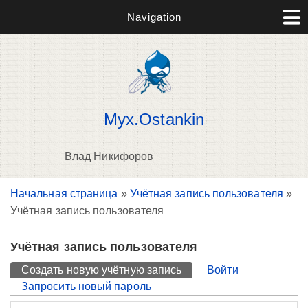
Navigation
Myx.Ostankin
Влад Никифоров
Вы здесь
Начальная страница
»
Учётная запись пользователя
»
П
Учётная запись пользователя
н
о
Учётная запись пользователя
Главные вкладки
Создать новую учётную запись
(активная вкладка)
Войти
Запросить новый пароль