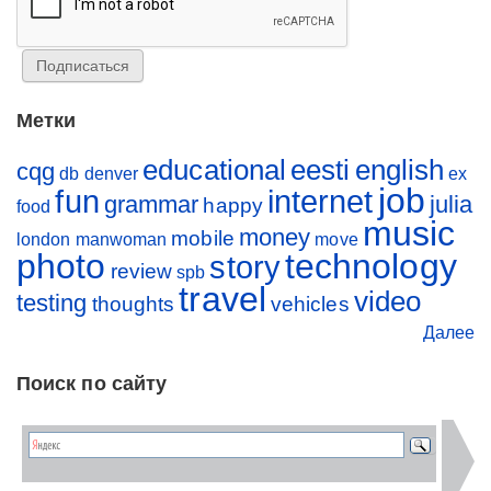
Метки
educational
eesti
english
cqg
db
denver
ex
job
fun
internet
grammar
julia
happy
food
music
money
mobile
london
manwoman
move
photo
technology
story
review
spb
travel
video
testing
thoughts
vehicles
Далее
Поиск по сайту