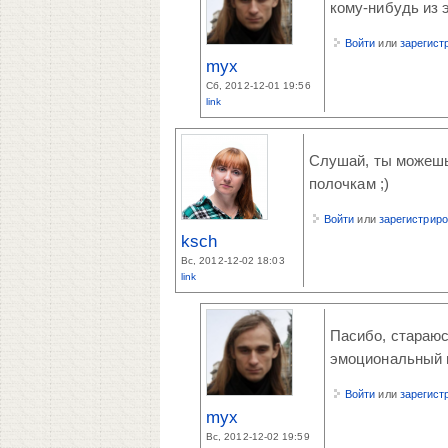
кому-нибудь из 
Войти
или
зарегист
myx
Сб, 2012-12-01 19:56
link
Слушай, ты можешь 
полочкам ;)
Войти
или
зарегистрир
ksch
Вс, 2012-12-02 18:03
link
Пасибо, стараюс
эмоциональный в
Войти
или
зарегист
myx
Вс, 2012-12-02 19:59