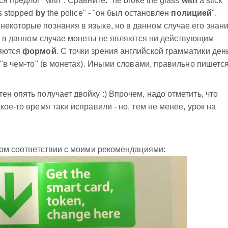
 предлог "with". Сравните: "he broke the glass
with
a stick" 
as stopped
by
the police" - "он был остановлен
полицией
".
екоторые познания в языке, но в данном случае его знан
что в данном случае монеты не являются ни действующим
ляются
формой
. С точки зрения английской грамматики ден
 "в чем-то" (в монетах). Иными словами, правильно пишетс
н опять получает двойку :) Впрочем, надо отметить, что
кое-то время таки исправили - но, тем не менее, урок на
огом соответствии с моими рекомендациями: