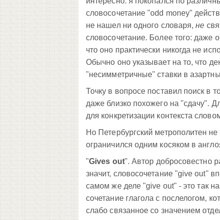
интересно: я покопался по различн
словосочетание "odd money" действи
не нашел ни одного словаря,
не
свя
словосочетание. Более того: даже о
что оно практически никогда не испо
Обычно оно указывает на то, что д
"несимметричные" ставки в азартны
Точку в вопросе поставил поиск в то
даже близко похожего на "сдачу". Д
для конкретизации контекста слово
Но Петербургский метрополитен не
ограничился одним косяком в англ
"
Gives out
". Автор добросовестно ра
значит, словосочетание "give out" 
самом же деле "give out" - это так 
сочетание глагола с послелогом, 
слабо связанное со значением отде