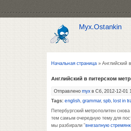
Myx.Ostankin
Вы здесь
Начальная страница
» Английский в
Английский в питерском метр
Отправлено
myx
в Сб, 2012-12-01 
Tags:
english
,
grammar
,
spb
,
lost in t
Петербургский метрополитен снова
тем самым очередную тему для пост
мы разбирали "
внезапную стремянк