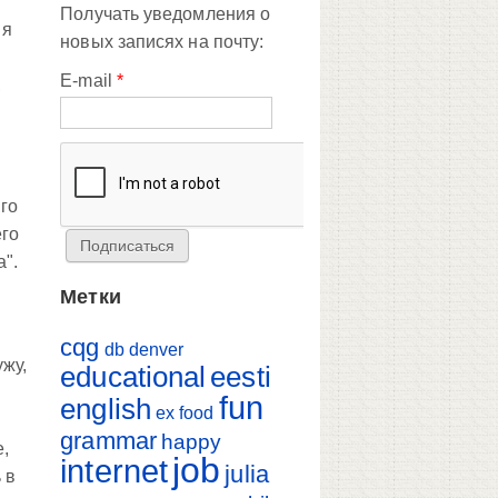
Получать уведомления о
 я
новых записях на почту:
E-mail
*
,
его
его
а".
Метки
cqg
db
denver
ужу,
educational
eesti
fun
english
ex
food
grammar
happy
,
job
internet
julia
 в