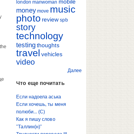
mobile
london
manwoman
music
money
move
photo
y
review
spb
story
technology
testing
thoughts
the
travel
vehicles
video
Далее
ще
Что еще почитать
а
Если надоела аська
Если хочешь, ты меня
полюби... (С)
Как я пишу слово
"Таллин(н)"