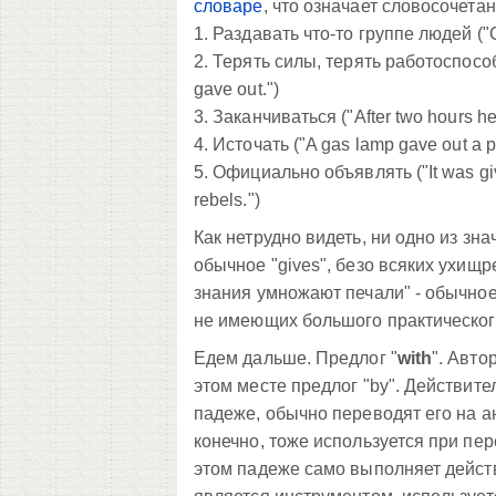
словаре
, что означает словосочетан
1. Раздавать что-то группе людей ("C
2. Терять силы, терять работоспособн
gave out.")
3. Заканчиваться ("After two hours he
4. Источать ("A gas lamp gave out a pa
5. Официально объявлять ("It was give
rebels.")
Как нетрудно видеть, ни одно из зн
обычное "gives", безо всяких ухищр
знания умножают печали" - обычное
не имеющих большого практическог
Едем дальше. Предлог "
with
". Авто
этом месте предлог "by". Действит
падеже, обычно переводят его на ан
конечно, тоже используется при пер
этом падеже само выполняет действ