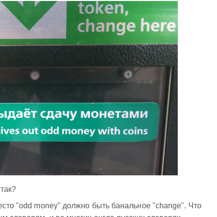
 так?
есто "odd money" должно быть банальное "change". Что