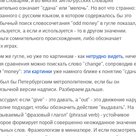
ым словарям, и во многих англо-русских словарях
тельно означает "сдача" или "мелочь". Но вот что странно:
занного с русским языком, в котором содержалось бы это
бычный поиск словосочетания "odd money" в гугле показал
льзуется, а если и используется - то в другом значении.
еньги сомнительного происхождения, либо обозначает
х играх.
м же гугле, но уже по картинкам - как
нетрудно видеть
, нич
ля сравнения можно поискать слово "change", сопроводив 
м "money":
эти картинки
уже намного ближе к понятию "сдач
 был бы Петербургским метрополитеном, если бы он
оязычной версии надписи. Разбираем дальше.
ссудил: если "give" - это давать, а "out" - это движение нар
вполне подходит, чтобы обозначить действие "выдавать". На
называемый "фразовый глагол" (phrasal verb) - устойчивое
которое формирует порой совершенно неожиданное значение
льных слов. Фразеологизм в миниатюре. И если посмотреть