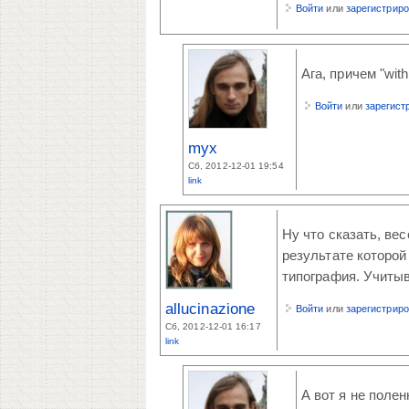
Войти
или
зарегистрир
Ага, причем "wit
Войти
или
зарегист
myx
Сб, 2012-12-01 19:54
link
Ну что сказать, ве
результате которой
типография. Учитыв
allucinazione
Войти
или
зарегистрир
Сб, 2012-12-01 16:17
link
А вот я не полен