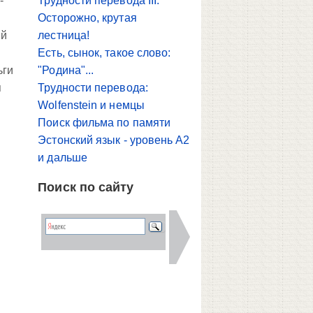
-
Трудности перевода III.
Осторожно, крутая
ий
лестница!
Есть, сынок, такое слово:
ьги
"Родина"...
я
Трудности перевода:
Wolfenstein и немцы
Поиск фильма по памяти
Эстонский язык - уровень A2
и дальше
Поиск по сайту