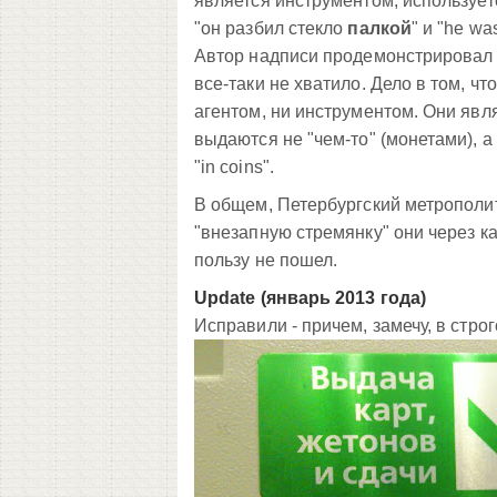
является инструментом, используется
"он разбил стекло
палкой
" и "he w
Автор надписи продемонстрировал н
все-таки не хватило. Дело в том, 
агентом, ни инструментом. Они яв
выдаются не "чем-то" (монетами), а
"in coins".
В общем, Петербургский метрополите
"внезапную стремянку" они через ка
пользу не пошел.
Update (январь 2013 года)
Исправили - причем, замечу, в стр