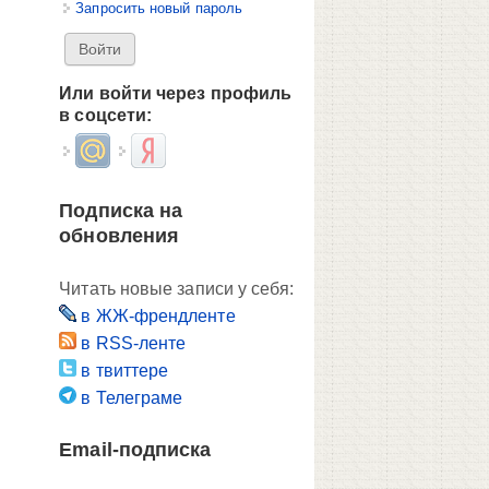
Запросить новый пароль
Или войти через профиль
в соцсети:
Login with Mail.ru
Login with Яндекс
Подписка на
обновления
Читать новые записи у себя:
в ЖЖ-френдленте
в RSS-ленте
в твиттере
в Телеграме
Email-подписка