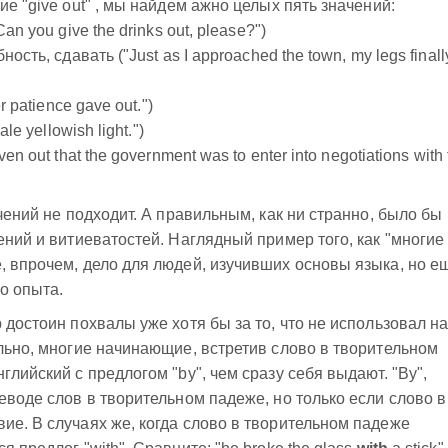
ие "give out" , мы найдем ажно целых пять значений:
an you give the drinks out, please?")
ость, сдавать ("Just as I approached the town, my legs finall
r patience gave out.")
le yellowish light.")
n out that the government was to enter into negotiations with 
ачений не подходит. А правильным, как ни странно, было бы
ений и витиеватостей. Наглядный пример того, как "многие
, впрочем, дело для людей, изучивших основы языка, но е
о опыта.
р достоин похвалы уже хотя бы за то, что не использовал н
ельно, многие начинающие, встретив слово в творительном
глийский с предлогом "by", чем сразу себя выдают. "By",
еводе слов в творительном падеже, но только если слово в
ие. В случаях же, когда слово в творительном падеже