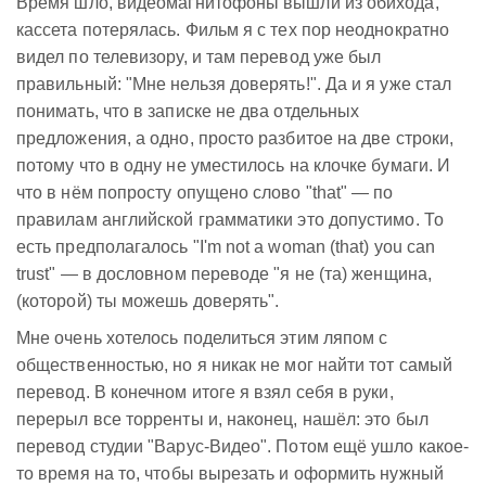
Время шло, видеомагнитофоны вышли из обихода,
кассета потерялась. Фильм я с тех пор неоднократно
видел по телевизору, и там перевод уже был
правильный: "Мне нельзя доверять!". Да и я уже стал
понимать, что в записке не два отдельных
предложения, а одно, просто разбитое на две строки,
потому что в одну не уместилось на клочке бумаги. И
что в нём попросту опущено слово "that" — по
правилам английской грамматики это допустимо. То
есть предполагалось "I'm not a woman (that) you can
trust" — в дословном переводе "я не (та) женщина,
(которой) ты можешь доверять".
Мне очень хотелось поделиться этим ляпом с
общественностью, но я никак не мог найти тот самый
перевод. В конечном итоге я взял себя в руки,
перерыл все торренты и, наконец, нашёл: это был
перевод студии "Варус-Видео". Потом ещё ушло какое-
то время на то, чтобы вырезать и оформить нужный