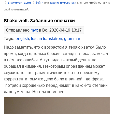
2 комментария
Войти
или
зарегистрироваться
для того, чтобы оставить
свой комментарий.
Shake well. Забавные опечатки
Отправлено
myx
в Вс, 2020-04-19 13:17
Tags:
english
,
lost in translation
,
grammar
Надо заметить, что с возрастом я теряю хватку. Было
время, когда я, только бросив взгляд на текст, замечал
в нём все ошибки. А тут видел каждый день и не
обращал внимания. Некоторым оправданием может
служить то, что грамматически текст по-прежнему
корректен, к тому же дело было в ванной, где фраза
"потряси хорошенько перед нами!" в какой-то степени
даже уместна. Но тем не менее.