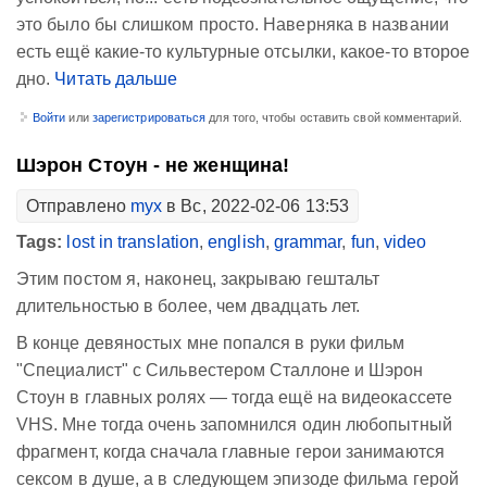
это было бы слишком просто. Наверняка в названии
есть ещё какие-то культурные отсылки, какое-то второе
дно.
Читать дальше
Войти
или
зарегистрироваться
для того, чтобы оставить свой комментарий.
Шэрон Стоун - не женщина!
Отправлено
myx
в Вс, 2022-02-06 13:53
Tags:
lost in translation
,
english
,
grammar
,
fun
,
video
Этим постом я, наконец, закрываю гештальт
длительностью в более, чем двадцать лет.
В конце девяностых мне попался в руки фильм
"Специалист" с Сильвестером Сталлоне и Шэрон
Стоун в главных ролях — тогда ещё на видеокассете
VHS. Мне тогда очень запомнился один любопытный
фрагмент, когда сначала главные герои занимаются
сексом в душе, а в следующем эпизоде фильма герой