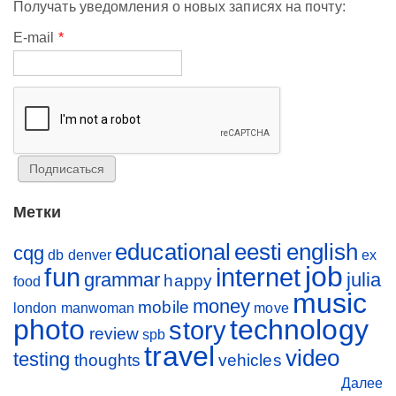
Получать уведомления о новых записях на почту:
E-mail
*
Метки
educational
eesti
english
cqg
db
denver
ex
job
fun
internet
grammar
julia
happy
food
music
money
mobile
london
manwoman
move
photo
technology
story
review
spb
travel
video
testing
thoughts
vehicles
Далее