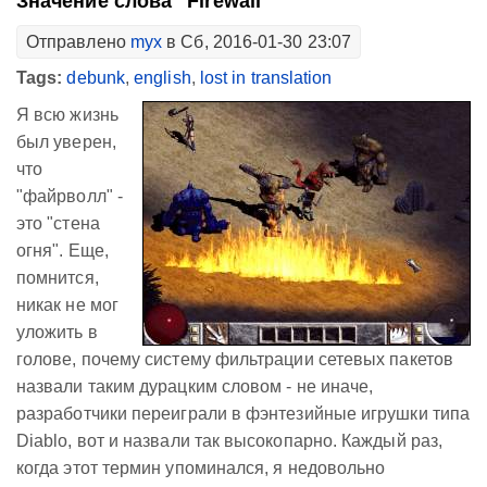
Значение слова "Firewall"
Отправлено
myx
в Сб, 2016-01-30 23:07
Tags:
debunk
,
english
,
lost in translation
Я всю жизнь
был уверен,
что
"файрволл" -
это "стена
огня". Еще,
помнится,
никак не мог
уложить в
голове, почему систему фильтрации сетевых пакетов
назвали таким дурацким словом - не иначе,
разработчики переиграли в фэнтезийные игрушки типа
Diablo, вот и назвали так высокопарно. Каждый раз,
когда этот термин упоминался, я недовольно