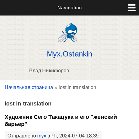
Navigation
Myx.Ostankin
Влад Никифоров
Вы здесь
Начальная страница
» lost in translation
В
д
п
lost in translation
Художник Сёго Такацука и его "женский
барьер"
Отправлено
myx
в Чт, 2024-07-04 18:39