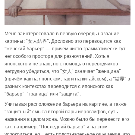
Меня заинтересовало в первую очередь название
картины: "女人結界". Дословно это переводится как
"женский барьер" — причём чисто грамматически тут
нет особого простора для разночтений. Хоть я
японского и не знаю, но с помощью переводчиков
нетрудно убедиться, что "女人" означает "женщина"
(причём как на японском, так и на китайском), а "結界" в
разных контекстах переводится с японского как
"барьер", "граница" или "защита".
Учитывая расположение барьера на картине, а также
"защитный" смысл второй пары иероглифов, суть
названия в целом ясна. Можно было бы перевести его
как, например, "Последний барьер" и на этом
успокоиться, но... есть подсознательное ощущение, что