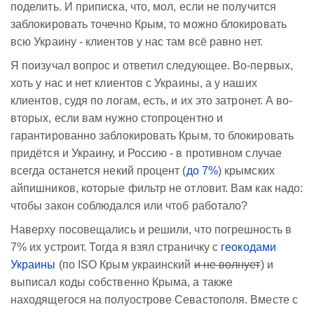
поделить. И приписка, что, мол, если не получится
заблокировать точечно Крым, то можно блокировать
всю Украину - клиентов у нас там всё равно нет.
Я поизучал вопрос и ответил следующее. Во-первых,
хоть у нас и нет клиентов с Украины, а у наших
клиентов, судя по логам, есть, и их это затронет. А во-
вторых, если вам нужно стопроцентно и
гарантированно заблокировать Крым, то блокировать
придётся и Украину, и Россию - в противном случае
всегда останется некий процент (
до 7%
) крымских
айпишников, которые фильтр не отловит. Вам как надо:
чтобы закон соблюдался или чтоб работало?
Наверху посовещались и решили, что погрешность в
7% их устроит. Тогда я взял страничку с
геокодами
Украины
(по ISO Крым украинский
и не волнует
) и
выписал коды собственно Крыма, а также
находящегося на полуострове Севастополя. Вместе с