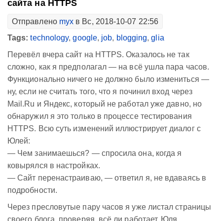
сайта на HTTPS
Отправлено
myx
в Вс, 2018-10-07 22:56
Tags:
technology
,
google
,
job
,
blogging
,
glia
Перевёл вчера сайт на HTTPS. Оказалось не так
сложно, как я предполагал — на всё ушла пара часов.
Функционально ничего не должно было измениться —
ну, если не считать того, что я починил вход через
Mail.Ru и Яндекс, который не работал уже давно, но
обнаружил я это только в процессе тестирования
HTTPS. Всю суть изменений иллюстрирует диалог с
Юлей:
— Чем занимаешься? — спросила она, когда я
ковырялся в настройках.
— Сайт перенастраиваю, — ответил я, не вдаваясь в
подробности.
Через пресловутые пару часов я уже листал страницы
своего блога, проверяя, всё ли работает. Юля