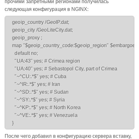
прочими запретными регионами получилась
следующая конфигурация в NGINX:
    geoip_country 
/GeoIP.dat;

    geoip_city 
/GeoLiteCity.dat;

    geoip_proxy 
;

    map "$geoip_country_code:$geoip_region" $embargoed_
      default no;

      "UA:43" yes; # Crimea region

      "UA:40" yes; # Sebastopol City, part of Crimea

      "~^CU:.*$" yes; # Cuba

      "~^IR:.*$" yes; # Iran

      "~^SD:.*$" yes; # Sudan

      "~^SY:.*$" yes; # Syria

      "~^KP:.*$" yes; # North Korea

      "~^VE:.*$" yes; # Venezuela

После чего добавил в конфигурацию сервера вставку,