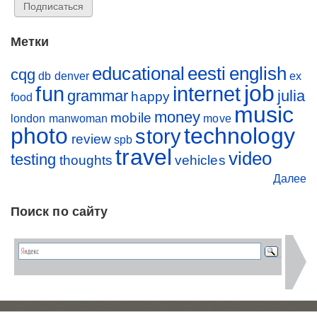
Метки
educational
eesti
english
cqg
db
denver
ex
job
fun
internet
grammar
julia
happy
food
music
money
mobile
london
manwoman
move
photo
technology
story
review
spb
travel
video
testing
thoughts
vehicles
Далее
Поиск по сайту