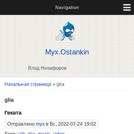
Navigation
Myx.Ostankin
Влад Никифоров
Вы здесь
Начальная страница
» glia
В
д
п
glia
Геката
Отправлено
myx
в Вс, 2022-07-24 19:02
Tags:
job
,
glia
,
music
,
video