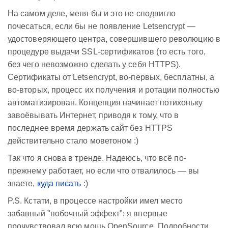
На самом деле, меня бы и это не сподвигло
почесаться, если бы не появление Letsencrypt —
удостоверяющего центра, совершившего революцию в
процедуре выдачи SSL-сертификатов (то есть того,
без чего невозможно сделать у себя HTTPS).
Сертификаты от Letsencrypt, во-первых, бесплатны, а
во-вторых, процесс их получения и ротации полностью
автоматизирован. Концепция начинает потихоньку
завоёвывать Интернет, приводя к тому, что в
последнее время держать сайт без HTTPS
действительно стало моветоном :)
Так что я снова в тренде. Надеюсь, что всё по-
прежнему работает, но если что отвалилось — вы
знаете,
куда писать
:)
P.S. Кстати, в процессе настройки имел место
забавный "побочный эффект": я впервые
прочувствовал всю мощь OpenSource. Подробности,