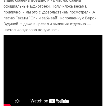
видео склеены воедино и на них наложены
официальные аудиотреки. Получилось весьма
прилично, и мы это с удовольствием посмотрели. А
песню Гекаты "Спи и забывай", исполненную Верой
Зудиной, я даже вырезал и выложил отдельно —
настолько здорово получилось: