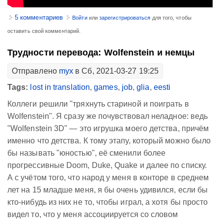
5 комментариев
Войти
или
зарегистрироваться
для того, чтобы
оставить свой комментарий.
Трудности перевода: Wolfenstein и немцы
Отправлено
myx
в Сб, 2021-03-27 19:25
Tags:
lost in translation
,
games
,
job
,
glia
,
eesti
Коллеги решили "тряхнуть стариной и поиграть в
Wolfenstein". Я сразу же почувствовал неладное: ведь
"Wolfenstein 3D" — это игрушка моего детства, причём
именно что детства. К тому этапу, который можно было
бы называть "юностью", её сменили более
прогрессивные Doom, Duke, Quake и далее по списку.
А с учётом того, что народ у меня в конторе в среднем
лет на 15 младше меня, я бы очень удивился, если бы
кто-нибудь из них не то, чтобы играл, а хотя бы просто
видел то, что у меня ассоциируется со словом